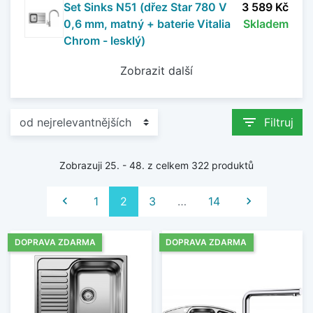
Set Sinks N51 (dřez Star 780 V
3 589 Kč
0,6 mm, matný + baterie Vitalia
Skladem
Chrom - lesklý)
Zobrazit další
filter_list
Filtruj
Zobrazuji 25. - 48. z celkem 322 produktů
Předchozí
Další

1
2
3
…
14

DOPRAVA ZDARMA
DOPRAVA ZDARMA