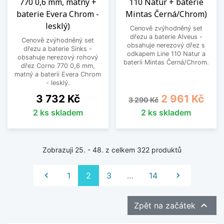
770 0,6 mm, matný +
110 Natur + baterie
baterie Evera Chrom -
Mintas Černá/Chrom)
lesklý)
Cenově zvýhodněný set
dřezu a baterie Alveus -
Cenově zvýhodněný set
obsahuje nerezový dřez s
dřezu a baterie Sinks -
odkapem Line 110 Natur a
obsahuje nerezový rohový
baterii Mintas Černá/Chrom.
dřez Corno 770 0,6 mm,
matný a baterii Evera Chrom
- lesklý.
Cena
Běžná cena
Cena
3 732 Kč
2 961 Kč
3 290 Kč
2 ks skladem
2 ks skladem
Zobrazuji 25. - 48. z celkem 322 produktů
Předchozí
Další

1
2
3
…
14


Zpět na začátek