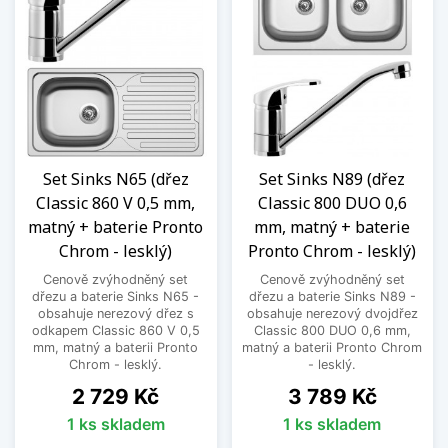
Set Sinks N65 (dřez
Set Sinks N89 (dřez
Classic 860 V 0,5 mm,
Classic 800 DUO 0,6
matný + baterie Pronto
mm, matný + baterie
Chrom - lesklý)
Pronto Chrom - lesklý)
Cenově zvýhodněný set
Cenově zvýhodněný set
dřezu a baterie Sinks N65 -
dřezu a baterie Sinks N89 -
obsahuje nerezový dřez s
obsahuje nerezový dvojdřez
odkapem Classic 860 V 0,5
Classic 800 DUO 0,6 mm,
mm, matný a baterii Pronto
matný a baterii Pronto Chrom
Chrom - lesklý.
- lesklý.
Cena
Cena
2 729 Kč
3 789 Kč
1 ks skladem
1 ks skladem