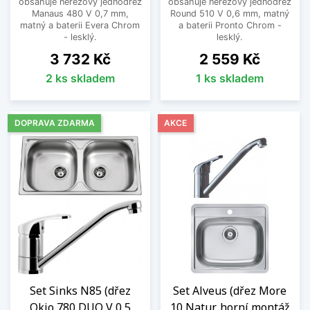
obsahuje nerezový jednodřez
obsahuje nerezový jednodřez
Manaus 480 V 0,7 mm,
Round 510 V 0,6 mm, matný
matný a baterii Evera Chrom
a baterii Pronto Chrom -
- lesklý.
lesklý.
Cena
Cena
3 732 Kč
2 559 Kč
2 ks skladem
1 ks skladem
DOPRAVA ZDARMA
AKCE
Set Sinks N85 (dřez
Set Alveus (dřez More
Okio 780 DUO V 0,5
10 Natur, horní montáž