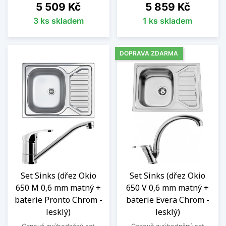
Cena
Cena
5 509 Kč
5 859 Kč
3 ks skladem
1 ks skladem
DOPRAVA ZDARMA
Set Sinks (dřez Okio
Set Sinks (dřez Okio
650 M 0,6 mm matný +
650 V 0,6 mm matný +
baterie Pronto Chrom -
baterie Evera Chrom -
lesklý)
lesklý)