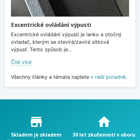
Excentrické ovládání výpusti
Excentrické ovládání výpusti je lanko a otočný
ovladač, kterým se otevírá/zavírá sítková
výpusť. Tento způsob je...
Číst více
Všechny články a témata najdete
v naší poradně
.
Proč nakupovat u nás?
store_mall_directory
home
Skladem je skladem
30 let zkušeností v oboru