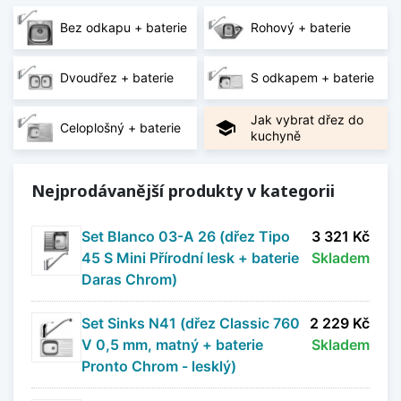
Bez odkapu + baterie
Rohový + baterie
Nerezové dřezy jsou oblíbené pro svou
vysokou
odolnost proti korozi, teplotám i mechanickému
namáhání
a zároveň snadnou údržbu. V
Dvoudřez + baterie
S odkapem + baterie
kombinaci s kvalitní baterií vzniká řešení vhodné
pro každodenní intenzivní používání, které si
Jak vybrat dřez do
school
Celoplošný + baterie
zachovává svůj vzhled i funkčnost po dlouhou
kuchyně
dobu.
Nejprodávanější produkty v kategorii
Sety nerezových dřezů s baterií
jsou ideální
volbou pro zákazníky, kteří chtějí
kompletní a
Set Blanco 03-A 26 (dřez Tipo
3 321 Kč
sladěné řešení bez zbytečných kompromisů
.
45 S Mini Přírodní lesk + baterie
Skladem
Správně zvolený set přispívá k pohodlnému
Daras Chrom)
používání kuchyně, jednotnému designu pracovní
zóny a dlouhodobé spokojenosti při vaření i
úklidu.
Set Sinks N41 (dřez Classic 760
2 229 Kč
V 0,5 mm, matný + baterie
Skladem
Zobrazit méně
Pronto Chrom - lesklý)