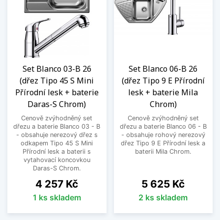
Set Blanco 03-B 26
Set Blanco 06-B 26
(dřez Tipo 45 S Mini
(dřez Tipo 9 E Přírodní
Přírodní lesk + baterie
lesk + baterie Mila
Daras-S Chrom)
Chrom)
Cenově zvýhodněný set
Cenově zvýhodněný set
dřezu a baterie Blanco 03 - B
dřezu a baterie Blanco 06 - B
- obsahuje nerezový dřez s
- obsahuje rohový nerezový
odkapem Tipo 45 S Mini
dřez Tipo 9 E Přírodní lesk a
Přírodní lesk a baterii s
baterii Mila Chrom.
vytahovací koncovkou
Daras-S Chrom.
Cena
Cena
4 257 Kč
5 625 Kč
1 ks skladem
2 ks skladem