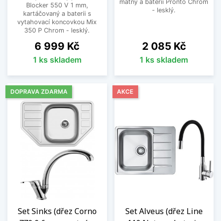
matný a baterii Pronto Chrom
Blocker 550 V 1 mm,
- lesklý.
kartáčovaný a baterii s
vytahovací koncovkou Mix
350 P Chrom - lesklý.
Cena
Cena
6 999 Kč
2 085 Kč
1 ks skladem
1 ks skladem
DOPRAVA ZDARMA
AKCE
Set Sinks (dřez Corno
Set Alveus (dřez Line