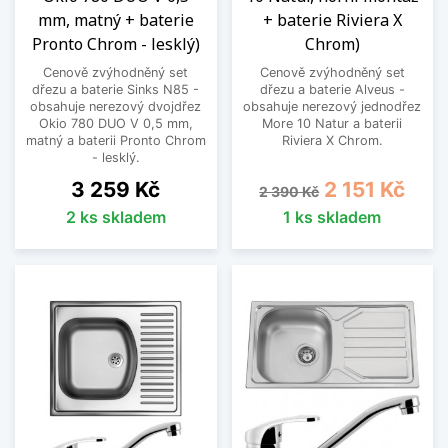
mm, matný + baterie
+ baterie Riviera X
Pronto Chrom - lesklý)
Chrom)
Cenově zvýhodněný set
Cenově zvýhodněný set
dřezu a baterie Sinks N85 -
dřezu a baterie Alveus -
obsahuje nerezový dvojdřez
obsahuje nerezový jednodřez
Okio 780 DUO V 0,5 mm,
More 10 Natur a baterii
matný a baterii Pronto Chrom
Riviera X Chrom.
- lesklý.
Cena
Běžná cena
Cena
3 259 Kč
2 151 Kč
2 390 Kč
2 ks skladem
1 ks skladem