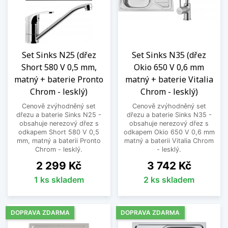
Set Sinks N25 (dřez
Set Sinks N35 (dřez
Short 580 V 0,5 mm,
Okio 650 V 0,6 mm
matný + baterie Pronto
matný + baterie Vitalia
Chrom - lesklý)
Chrom - lesklý)
Cenově zvýhodněný set
Cenově zvýhodněný set
dřezu a baterie Sinks N25 -
dřezu a baterie Sinks N35 -
obsahuje nerezový dřez s
obsahuje nerezový dřez s
odkapem Short 580 V 0,5
odkapem Okio 650 V 0,6 mm
mm, matný a baterii Pronto
matný a baterii Vitalia Chrom
Chrom - lesklý.
- lesklý.
Cena
Cena
2 299 Kč
3 742 Kč
1 ks skladem
2 ks skladem
DOPRAVA ZDARMA
DOPRAVA ZDARMA