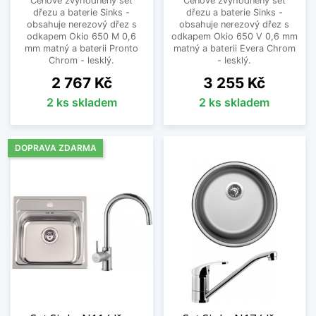
Cenově zvýhodněný set
Cenově zvýhodněný set
dřezu a baterie Sinks -
dřezu a baterie Sinks -
obsahuje nerezový dřez s
obsahuje nerezový dřez s
odkapem Okio 650 M 0,6
odkapem Okio 650 V 0,6 mm
mm matný a baterii Pronto
matný a baterii Evera Chrom
Chrom - lesklý.
- lesklý.
Cena
Cena
2 767 Kč
3 255 Kč
2 ks skladem
2 ks skladem
DOPRAVA ZDARMA