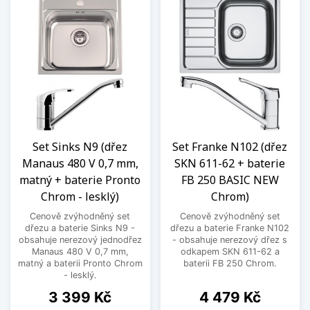
Set Sinks N9 (dřez
Set Franke N102 (dřez
Manaus 480 V 0,7 mm,
SKN 611-62 + baterie
matný + baterie Pronto
FB 250 BASIC NEW
Chrom - lesklý)
Chrom)
Cenově zvýhodněný set
Cenově zvýhodněný set
dřezu a baterie Sinks N9 -
dřezu a baterie Franke N102
obsahuje nerezový jednodřez
- obsahuje nerezový dřez s
Manaus 480 V 0,7 mm,
odkapem SKN 611-62 a
matný a baterii Pronto Chrom
baterii FB 250 Chrom.
- lesklý.
Cena
Cena
3 399 Kč
4 479 Kč