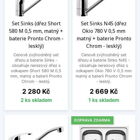
Set Sinks (dřez Short
Set Sinks N45 (dřez
580 M 0,5 mm, matný +
Okio 780 V 0,5 mm
baterie Pronto Chrom -
matný + baterie Pronto
lesklý)
Chrom - lesklý)
Cenově zvýhodněný set
Cenově zvýhodněný set
dřezu a baterie Sinks -
dřezu a baterie Sinks N45 -
obsahuje nerezový dřez s
obsahuje nerezový dřez s
odkapem Short 580 M 0,5
odkapem Okio 780 V 0,5 mm
mm, matný a baterii Pronto
matný a baterii Pronto Chrom
Chrom - lesklý.
- lesklý.
Cena
Cena
2 280 Kč
2 669 Kč
2 ks skladem
1 ks skladem
DOPRAVA ZDARMA