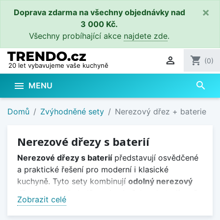
×
Doprava zdarma na všechny objednávky nad
3 000 Kč.
Všechny probíhající akce
najdete zde
.

shopping_cart
(0)
20 let vybavujeme vaše kuchyně
search

MENU
Domů
Zvýhodněné sety
Nerezový dřez + baterie
Nerezové dřezy s baterií
Nerezové dřezy s baterií
představují osvědčené
a praktické řešení pro moderní i klasické
kuchyně. Tyto sety kombinují
odolný nerezový
dřez
s vhodně sladěnou kuchyňskou baterií, což
Zobrazit celé
zajišťuje funkční celek a usnadňuje výběr při
zařizování kuchyně.