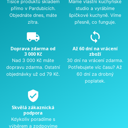
Tisíce produktů skladem
Máme vlastní kuchyňské
přímo v Pardubicích.
studio a vyrábíme
Objednáte dnes, máte
špičkové kuchyně. Víme
zítra.
přesně, co funguje.
local_shipping
sync
Doprava zdarma od
Až 60 dní na vrácení
3 000 Kč
zboží
Nad 3 000 Kč máte
30 dní na vrácení zdarma.
dopravu zdarma. Ostatní
Potřebujete víc času? Až
objednávky už od 79 Kč.
60 dní za drobný
poplatek.
verified_user
Skvělá zákaznická
podpora
Kdykoliv poradíme s
výběrem a zodpovíme