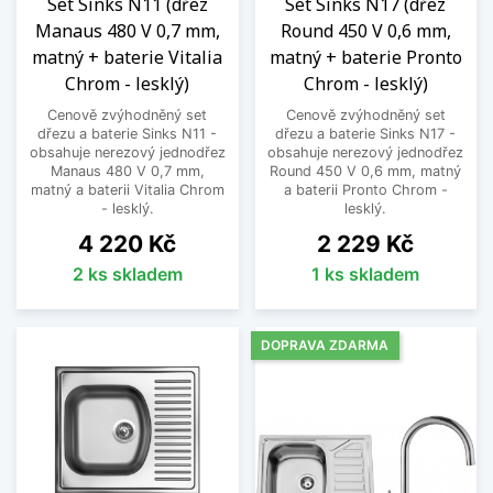
Set Sinks N11 (dřez
Set Sinks N17 (dřez
Manaus 480 V 0,7 mm,
Round 450 V 0,6 mm,
matný + baterie Vitalia
matný + baterie Pronto
Chrom - lesklý)
Chrom - lesklý)
Cenově zvýhodněný set
Cenově zvýhodněný set
dřezu a baterie Sinks N11 -
dřezu a baterie Sinks N17 -
obsahuje nerezový jednodřez
obsahuje nerezový jednodřez
Manaus 480 V 0,7 mm,
Round 450 V 0,6 mm, matný
matný a baterii Vitalia Chrom
a baterii Pronto Chrom -
- lesklý.
lesklý.
Cena
Cena
4 220 Kč
2 229 Kč
2 ks skladem
1 ks skladem
DOPRAVA ZDARMA