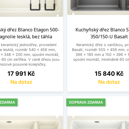
ký dřez Blanco Etagon 500-
Kuchyňský dřez Blanco S
gnolie lesklá, bez táhla
350/150-U Basalt
 keramický jednodřez, provedení
Keramický dřez s vaničkou, p
e lesklá, rozměr 540 x 456 mm,
Basalt, rozměr 555 x 456 mm, 
 x 348 x 200 mm, spodní montáž,
396 x 185 mm a 150 x 396 x 
 60 cm skříňka. V ceně dřezu jsou
spodní montáž, minimálně 60 cm
rezové posuvné kolejničky.
Cena
Cena
17 991 Kč
15 840 Kč
Na dotaz
Na dotaz
 ZDARMA
DOPRAVA ZDARMA