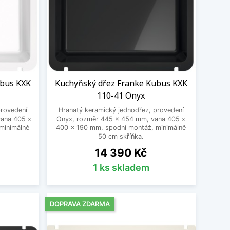
ubus KXK
Kuchyňský dřez Franke Kubus KXK
110-41 Onyx
provedení
Hranatý keramický jednodřez, provedení
vana 405 x
Onyx, rozměr 445 x 454 mm, vana 405 x
minimálně
400 x 190 mm, spodní montáž, minimálně
50 cm skříňka.
Cena
14 390 Kč
1 ks skladem
DOPRAVA ZDARMA