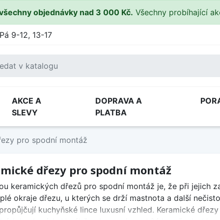
všechny objednávky nad 3 000 Kč.
Všechny probíhající a
Pá 9-12, 13-17
AKCE A
DOPRAVA A
POR
SLEVY
PLATBA
řezy pro spodní montáž
mické dřezy pro spodní montáž
u keramických dřezů pro spodní montáž je, že při jejich z
plé okraje dřezu, u kterých se drží mastnota a další nečist
a propůjčují kuchyňské lince luxusní vzhled. Keramické dřez