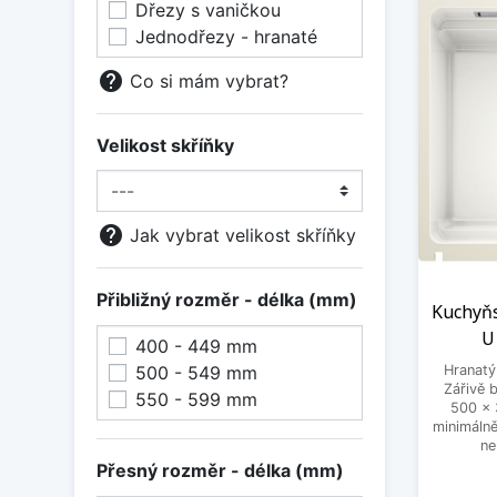
Dřezy s vaničkou
Jednodřezy - hranaté
help
Co si mám vybrat?
Velikost skříňky
help
Jak vybrat velikost skříňky
Přibližný rozměr - délka (mm)
Kuchyňs
U
400 - 449 mm
Hranatý
500 - 549 mm
Zářivě 
550 - 599 mm
500 x 
minimálně
ne
Přesný rozměr - délka (mm)