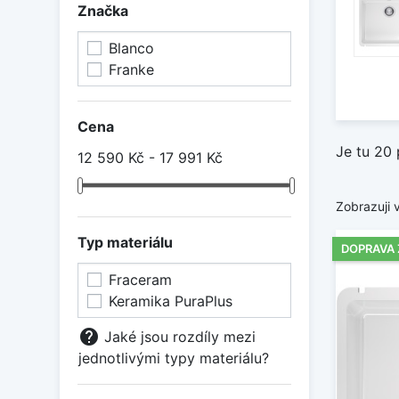
Značka
Blanco
Franke
Cena
Je tu 20 
12 590 Kč - 17 991 Kč
Zobrazuji 
Typ materiálu
DOPRAVA
Fraceram
Keramika PuraPlus
help
Jaké jsou rozdíly mezi
jednotlivými typy materiálu?