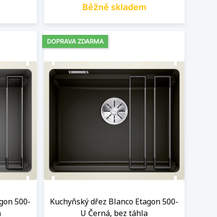
Běžně skladem
DOPRAVA ZDARMA
gon 500-
Kuchyňský dřez Blanco Etagon 500-
a
U Černá, bez táhla