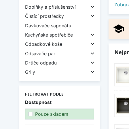
rustik
Zobraz

Doplňky a příslušenství
proved
odolné

Čistící prostředky
nárazu
Dávkovače saponátu
school
Zobraz

Kuchyňské spotřebiče

Odpadkové koše
Nejpr

Odsavače par

Drtiče odpadu

Grily
FILTROVAT PODLE
Dostupnost
Pouze skladem