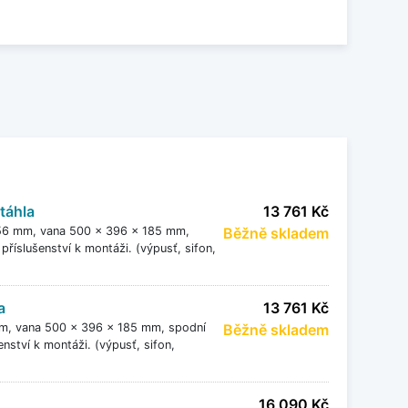
u glazurou, ale i v mnoha matných barevných
ké dřezy spoustu zajímavých tvarů. Jsou
k pachům, mají vynikající odolnost proti oděru a
 vzhled.
táhla
13 761 Kč
 456 mm, vana 500 x 396 x 185 mm,
Běžně skladem
říslušenství k montáži. (výpusť, sifon,
a
13 761 Kč
mm, vana 500 x 396 x 185 mm, spodní
Běžně skladem
nství k montáži. (výpusť, sifon,
16 090 Kč