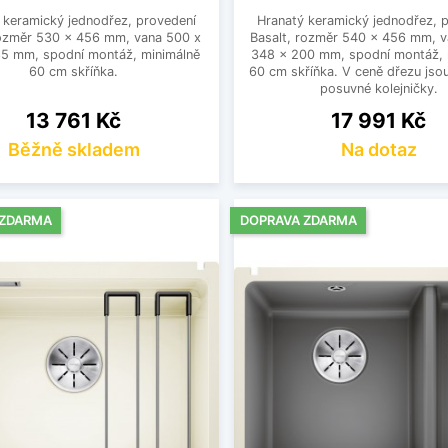
 keramický jednodřez, provedení
Hranatý keramický jednodřez, 
rozměr 530 x 456 mm, vana 500 x
Basalt, rozměr 540 x 456 mm, 
85 mm, spodní montáž, minimálně
348 x 200 mm, spodní montáž, 
60 cm skříňka.
60 cm skříňka. V ceně dřezu jso
posuvné kolejničky.
Cena
Cena
13 761 Kč
17 991 Kč
Běžně skladem
Na dotaz
 ZDARMA
DOPRAVA ZDARMA