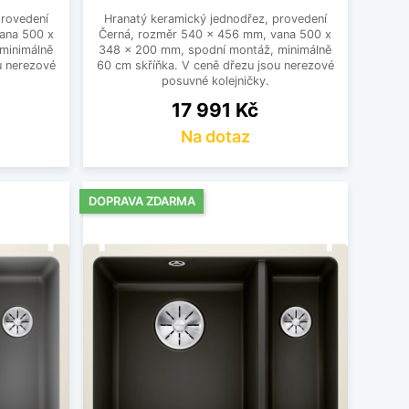
provedení
Hranatý keramický jednodřez, provedení
vana 500 x
Černá, rozměr 540 x 456 mm, vana 500 x
minimálně
348 x 200 mm, spodní montáž, minimálně
u nerezové
60 cm skříňka. V ceně dřezu jsou nerezové
posuvné kolejničky.
Cena
17 991 Kč
Na dotaz
DOPRAVA ZDARMA