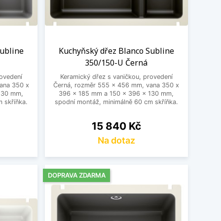
ubline
Kuchyňský dřez Blanco Subline
350/150-U Černá
rovedení
Keramický dřez s vaničkou, provedení
vana 350 x
Černá, rozměr 555 x 456 mm, vana 350 x
130 mm,
396 x 185 mm a 150 x 396 x 130 mm,
 skříňka.
spodní montáž, minimálně 60 cm skříňka.
Cena
15 840 Kč
Na dotaz
DOPRAVA ZDARMA