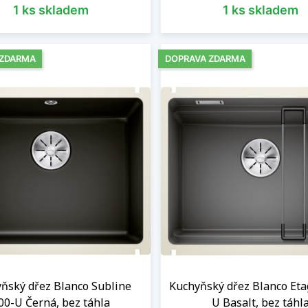
1 ks skladem
1 ks skladem
 ZDARMA
DOPRAVA ZDARMA
ňský dřez Blanco Subline
Kuchyňský dřez Blanco Eta
00-U Černá, bez táhla
U Basalt, bez táhl