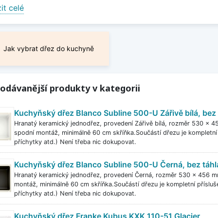
álních kuchyních. Vyráběny jsou nejen v bílé barvě s lesklo
it celé
eních. Díky snadnému tvarování keramiky nabízejí keramic
 vůči působení tepla i agresivních chemikálií, jsou netečné 
 a snadno se čistí. I po dlouhé době užívání si udržují čistý
Jak vybrat dřez do kuchyně
it méně
odávanější produkty v kategorii
Kuchyňský dřez Blanco Subline 500-U Zářivě bílá, bez 
Hranatý keramický jednodřez, provedení Zářivě bílá, rozměr 530 x
spodní montáž, minimálně 60 cm skříňka.Součástí dřezu je kompletní p
příchytky atd.) Není třeba nic dokupovat.
Kuchyňský dřez Blanco Subline 500-U Černá, bez táhl
Hranatý keramický jednodřez, provedení Černá, rozměr 530 x 456 
montáž, minimálně 60 cm skříňka.Součástí dřezu je kompletní přísluše
příchytky atd.) Není třeba nic dokupovat.
Kuchyňský dřez Franke Kubus KXK 110-51 Glacier