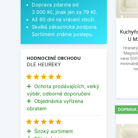
Doprava zdarma od
3 000 Kč, jinak jen za 79 Kč.
Až 60 dní na vrácení zboží.
Skvělá zákaznická podpora.
Kuchyňs
Sortiment známe poslepu.
U Ma
Hranatý
Magnoli
HODNOCENÍ OBCHODU
vana 500
DLE HEUREKY
minimálně
ne





add
Ochota prodávajících, velký
výběr, odborné doporučení
add
Objednávka vyřízena
obratem
DOPRAVA





add
Široký sortiment