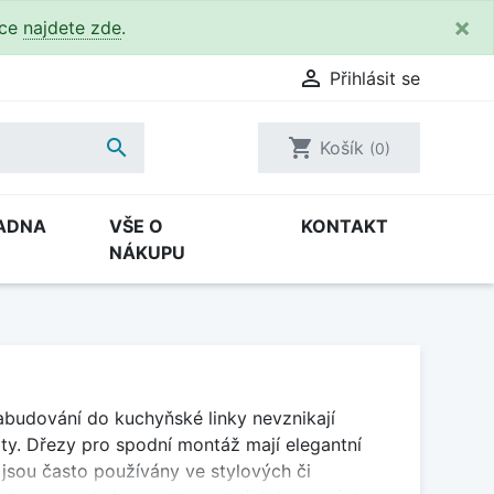
×
kce
najdete zde
.

Přihlásit se

shopping_cart
Košík
(0)
ADNA
VŠE O
KONTAKT
NÁKUPU
abudování do kuchyňské linky nevznikají
oty. Dřezy pro spodní montáž mají elegantní
y jsou často používány ve stylových či