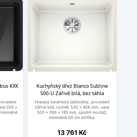
ubus KXK
Kuchyňský dřez Blanco Subline
500-U Zářivě bílá, bez táhla
provedení
Hranatý keramický jednodřez, provedení
ana 505 x
Zářivě bílá, rozměr 530 x 456 mm, vana
minimálně
500 x 396 x 185 mm, spodní montáž,
minimálně 60 cm skříňka.
Cena
13 761 Kč