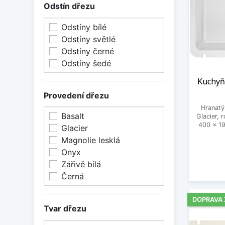
Odstín dřezu
Odstíny bílé
Odstíny světlé
Odstíny černé
Odstíny šedé
Kuchyň
Provedení dřezu
Hranatý
Basalt
Glacier,
400 x 1
Glacier
Magnolie lesklá
Onyx
Zářivě bílá
Černá
DOPRAVA
Tvar dřezu