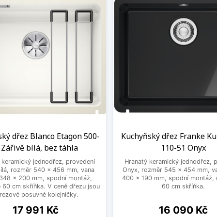
ký dřez Blanco Etagon 500-
Kuchyňský dřez Franke K
 Zářivě bílá, bez táhla
110-51 Onyx
 keramický jednodřez, provedení
Hranatý keramický jednodřez, 
bílá, rozměr 540 x 456 mm, vana
Onyx, rozměr 545 x 454 mm, v
348 x 200 mm, spodní montáž,
400 x 190 mm, spodní montáž, 
 60 cm skříňka. V ceně dřezu jsou
60 cm skříňka.
rezové posuvné kolejničky.
Cena
Cena
17 991 Kč
16 090 Kč