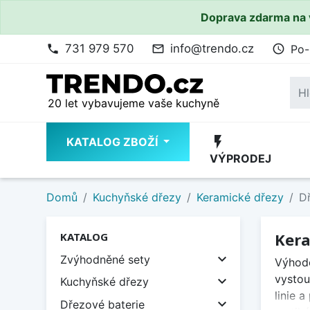
Doprava zdarma na 
731 979 570
info@trendo.cz
Po-
phone
mail_outline
access_time
20 let vybavujeme vaše kuchyně
flash_on
KATALOG ZBOŽÍ
VÝPRODEJ
Domů
Kuchyňské dřezy
Keramické dřezy
D
Kera
KATALOG

Zvýhodněné sety
Výhodo
vystou

Kuchyňské dřezy
linie 

Dřezové baterie