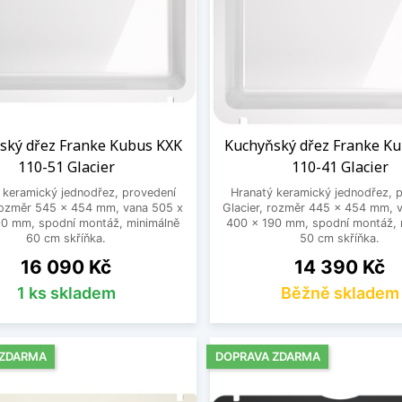
ský dřez Franke Kubus KXK
Kuchyňský dřez Franke K
110-51 Glacier
110-41 Glacier
 keramický jednodřez, provedení
Hranatý keramický jednodřez, 
 rozměr 545 x 454 mm, vana 505 x
Glacier, rozměr 445 x 454 mm, 
90 mm, spodní montáž, minimálně
400 x 190 mm, spodní montáž, 
60 cm skříňka.
50 cm skříňka.
Cena
Cena
16 090 Kč
14 390 Kč
1 ks skladem
Běžně skladem
 ZDARMA
DOPRAVA ZDARMA