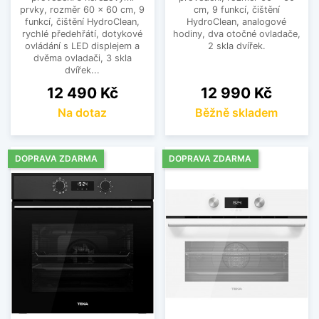
prvky, rozměr 60 x 60 cm, 9
cm, 9 funkcí, čištění
funkcí, čištění HydroClean,
HydroClean, analogové
rychlé předehřátí, dotykové
hodiny, dva otočné ovladače,
ovládání s LED displejem a
2 skla dvířek.
dvěma ovladači, 3 skla
dvířek...
Cena
Cena
12 490 Kč
12 990 Kč
Na dotaz
Běžně skladem
DOPRAVA ZDARMA
DOPRAVA ZDARMA