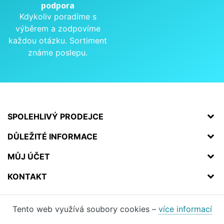
podpora
Kdykoliv poradíme s
výběrem a zodpovíme
každou otázku. Sortiment
známe poslepu.
SPOLEHLIVÝ PRODEJCE
DŮLEŽITÉ INFORMACE
MŮJ ÚČET
KONTAKT
Tento web využívá soubory cookies –
více informací