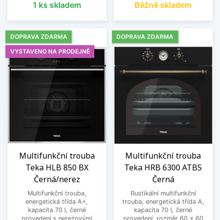
1 ks skladem
Běžně skladem
DOPRAVA ZDARMA
DOPRAVA ZDARMA
VYSTAVENO NA PRODEJNĚ
Multifunkční trouba
Multifunkční trouba
Teka HLB 850 BX
Teka HRB 6300 ATBS
Černá/nerez
Černá
Multifunkční trouba,
Rustikální multifunkční
energetická třída A+,
trouba, energetická třída A,
kapacita 70 l, černé
kapacita 70 l, černé
provedení s nerezovými
provedení, rozměr 60 x 60