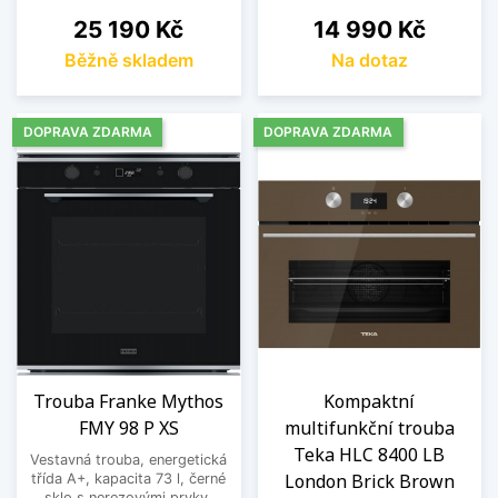
Cena
Cena
25 190 Kč
14 990 Kč
Běžně skladem
Na dotaz
DOPRAVA ZDARMA
DOPRAVA ZDARMA
Trouba Franke Mythos
Kompaktní
FMY 98 P XS
multifunkční trouba
Teka HLC 8400 LB
Vestavná trouba, energetická
London Brick Brown
třída A+, kapacita 73 l, černé
sklo s nerezovými prvky,