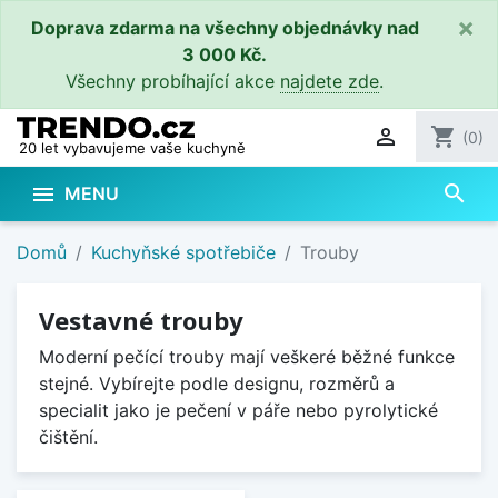
×
Doprava zdarma na všechny objednávky nad
3 000 Kč.
Všechny probíhající akce
najdete zde
.

shopping_cart
(0)
20 let vybavujeme vaše kuchyně
search

MENU
Domů
Kuchyňské spotřebiče
Trouby
Vestavné trouby
Moderní pečící trouby mají veškeré běžné funkce
stejné. Vybírejte podle designu, rozměrů a
specialit jako je pečení v páře nebo pyrolytické
čištění.