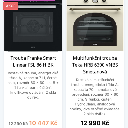
AKCE
Trouba Franke Smart
Multifunkční trouba
Linear FSL 86 H BK
Teka HRB 6300 VNBS
Smetanová
Vestavná trouba, energetická
třída A, kapacita 71 l, černé
Rustikální multifunkční
sklo, rozměr 60 x 60 cm, 8 +
trouba, energetická třída A,
1 funkcí, parní čištění,
kapacita 70 l, smetanové
knoflíkové ovládání, 2 skla
provedení, rozměr 60 x 60
dvířek.
cm, 9 funkcí, čištění
HydroClean, analogové
hodiny, dva otočné ovladače,
2 skla dvířek.
Běžná cena
Cena
Cena
10 447 Kč
12 990 Kč
12 290 Kč