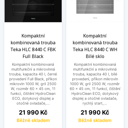
Kompaktní
Kompaktní
kombinovaná trouba
kombinovaná trouba
Teka HLC 8440 C FBK
Teka HLC 8440 C WH
Full Black
Bílé sklo
Kompaktní kombinovaná
Kompaktní kombinovaná
multifunkční a mikrovlnná
multifunkční a mikrovlnná
trouba, kapacita 40 l, černé
trouba, kapacita 40 l, bílé
provedení Full Black, příkon
provedení, příkon mikrovln
mikrovln 1000 W, gril 2500
1000 W, gril 2500 W, rozměr
W, rozměr 60 x 45 cm, 11
60 x 45 cm, 11 funkcí, čištění
funkcí, čištění HydroClean
HydroClean ECO, dotykový
ECO, dotykový displej a
displej a otočné ovladače,
otočné ovladače,...
rychlý start,...
Cena
Cena
21 990 Kč
21 990 Kč
Běžně skladem
Běžně skladem