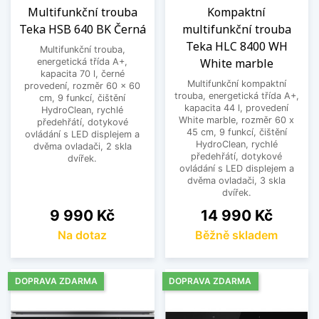
Multifunkční trouba
Kompaktní
Teka HSB 640 BK Černá
multifunkční trouba
Teka HLC 8400 WH
Multifunkční trouba,
White marble
energetická třída A+,
kapacita 70 l, černé
Multifunkční kompaktní
provedení, rozměr 60 x 60
trouba, energetická třída A+,
cm, 9 funkcí, čištění
kapacita 44 l, provedení
HydroClean, rychlé
White marble, rozměr 60 x
předehřátí, dotykové
45 cm, 9 funkcí, čištění
ovládání s LED displejem a
HydroClean, rychlé
dvěma ovladači, 2 skla
předehřátí, dotykové
dvířek.
ovládání s LED displejem a
dvěma ovladači, 3 skla
dvířek.
Cena
Cena
9 990 Kč
14 990 Kč
Na dotaz
Běžně skladem
DOPRAVA ZDARMA
DOPRAVA ZDARMA