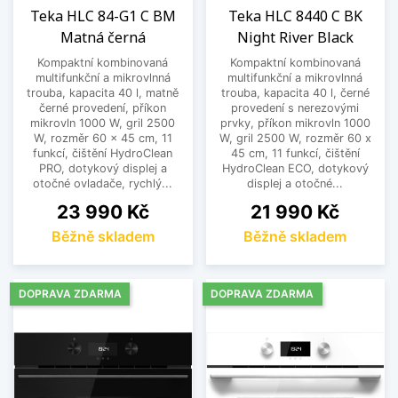
Teka HLC 84-G1 C BM
Teka HLC 8440 C BK
Matná černá
Night River Black
Kompaktní kombinovaná
Kompaktní kombinovaná
multifunkční a mikrovlnná
multifunkční a mikrovlnná
trouba, kapacita 40 l, matně
trouba, kapacita 40 l, černé
černé provedení, příkon
provedení s nerezovými
mikrovln 1000 W, gril 2500
prvky, příkon mikrovln 1000
W, rozměr 60 x 45 cm, 11
W, gril 2500 W, rozměr 60 x
funkcí, čištění HydroClean
45 cm, 11 funkcí, čištění
PRO, dotykový displej a
HydroClean ECO, dotykový
otočné ovladače, rychlý...
displej a otočné...
Cena
Cena
23 990 Kč
21 990 Kč
Běžně skladem
Běžně skladem
DOPRAVA ZDARMA
DOPRAVA ZDARMA