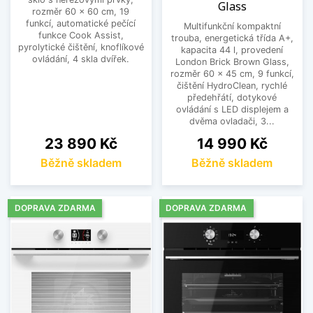
Glass
rozměr 60 x 60 cm, 19
funkcí, automatické pečící
Multifunkční kompaktní
funkce Cook Assist,
trouba, energetická třída A+,
pyrolytické čištění, knoflíkové
kapacita 44 l, provedení
ovládání, 4 skla dvířek.
London Brick Brown Glass,
rozměr 60 x 45 cm, 9 funkcí,
čištění HydroClean, rychlé
předehřátí, dotykové
ovládání s LED displejem a
dvěma ovladači, 3...
Cena
Cena
23 890 Kč
14 990 Kč
Běžně skladem
Běžně skladem
DOPRAVA ZDARMA
DOPRAVA ZDARMA