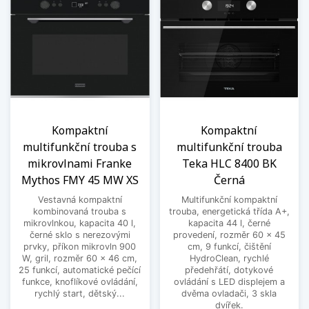
Kompaktní
Kompaktní
multifunkční trouba s
multifunkční trouba
mikrovlnami Franke
Teka HLC 8400 BK
Mythos FMY 45 MW XS
Černá
Vestavná kompaktní
Multifunkční kompaktní
kombinovaná trouba s
trouba, energetická třída A+,
mikrovlnkou, kapacita 40 l,
kapacita 44 l, černé
černé sklo s nerezovými
provedení, rozměr 60 x 45
prvky, příkon mikrovln 900
cm, 9 funkcí, čištění
W, gril, rozměr 60 x 46 cm,
HydroClean, rychlé
25 funkcí, automatické pečící
předehřátí, dotykové
funkce, knoflíkové ovládání,
ovládání s LED displejem a
rychlý start, dětský...
dvěma ovladači, 3 skla
dvířek.