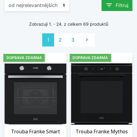
filter_list
Filtruj
Zobrazuji 1. - 24. z celkem 69 produktů
Další
1
2
3

DOPRAVA ZDARMA
DOPRAVA ZDARMA
Trouba Franke Smart
Trouba Franke Mythos