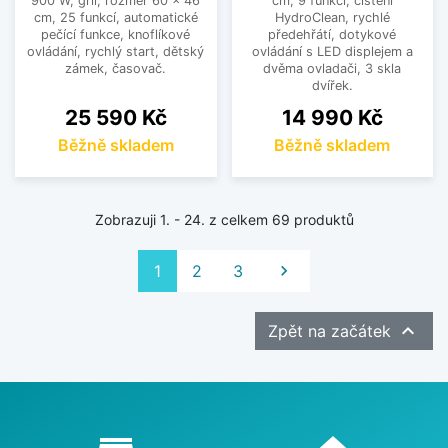
900 W, gril, rozměr 60 x 46
cm, 9 funkcí, čištění
cm, 25 funkcí, automatické
HydroClean, rychlé
pečící funkce, knoflíkové
předehřátí, dotykové
ovládání, rychlý start, dětský
ovládání s LED displejem a
zámek, časovač.
dvěma ovladači, 3 skla
dvířek.
Cena
Cena
25 590 Kč
14 990 Kč
Běžně skladem
Běžně skladem
Zobrazuji 1. - 24. z celkem 69 produktů
Další
1
2
3


Zpět na začátek
Proč nakupovat u nás?