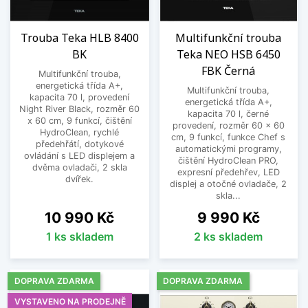
Trouba Teka HLB 8400
Multifunkční trouba
BK
Teka NEO HSB 6450
FBK Černá
Multifunkční trouba,
energetická třída A+,
Multifunkční trouba,
kapacita 70 l, provedení
energetická třída A+,
Night River Black, rozměr 60
kapacita 70 l, černé
x 60 cm, 9 funkcí, čištění
provedení, rozměr 60 x 60
HydroClean, rychlé
cm, 9 funkcí, funkce Chef s
předehřátí, dotykové
automatickými programy,
ovládání s LED displejem a
čištění HydroClean PRO,
dvěma ovladači, 2 skla
expresní předehřev, LED
dvířek.
displej a otočné ovladače, 2
skla...
Cena
Cena
10 990 Kč
9 990 Kč
1 ks skladem
2 ks skladem
DOPRAVA ZDARMA
DOPRAVA ZDARMA
VYSTAVENO NA PRODEJNĚ