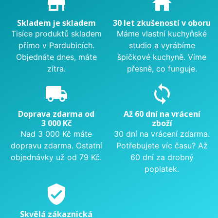
store_mall_directory
home
Skladem je skladem
30 let zkušeností v oboru
Tisíce produktů skladem
Máme vlastní kuchyňské
přímo v Pardubicích.
studio a vyrábíme
Objednáte dnes, máte
špičkové kuchyně. Víme
zítra.
přesně, co funguje.
local_shipping
sync
Doprava zdarma od
Až 60 dní na vrácení
3 000 Kč
zboží
Nad 3 000 Kč máte
30 dní na vrácení zdarma.
dopravu zdarma. Ostatní
Potřebujete víc času? Až
objednávky už od 79 Kč.
60 dní za drobný
poplatek.
verified_user
Skvělá zákaznická