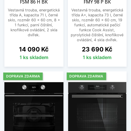
FSM 86 H BK
FMY 98 P BK
Vestavná trouba, energetická
Vestavná trouba, energetická
třída A, kapacita 71 l, černé
třída A+, kapacita 73 l, černé
sklo, rozměr 60 x 60 cm, 8 +
sklo, rozměr 60 x 60 cm, 19
1 funkcí, parní čištění,
funkcí, automatické pečící
knoflíkové ovládání, 2 skla
funkce Cook Assist,
dvířek.
pyrolytické čištění, knoflíkové
ovládání, 4 skla dvířek.
Cena
Cena
14 090 Kč
23 690 Kč
1 ks skladem
1 ks skladem
DOPRAVA ZDARMA
DOPRAVA ZDARMA