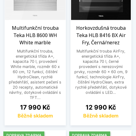
Multifunkční trouba
Horkovzdušná trouba
Teka HLB 8600 WH
Teka HLB 8416 BX Air
White marble
Fry, Černá/nerez
Multifunkční trouba,
Multifunkční trouba AirFry,
energetická třída A+,
energetická třída A+,
kapacita 70 l, provedení
kapacita 70 l, černé
White marble, rozměr 60 x
provedení s nerezovými
60 cm, 12 funkcí, čištění
prvky, rozměr 60 x 60 cm, 9
HydroClean, rychlé
funkcí, technologie AirFry,
předehřátí, asistent pečení s
čištění HydroClean, extra
20 recepty, automatické
rychlé předehřátí, dotykové
návrhy, dotykové ovládání s
ovládání s LED...
TFT...
Cena
Cena
17 990 Kč
12 990 Kč
Běžně skladem
Běžně skladem
DOPRAVA ZDARMA
DOPRAVA ZDARMA