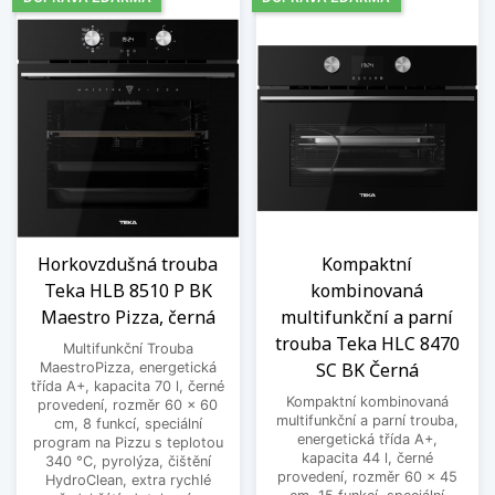
Horkovzdušná trouba
Kompaktní
Teka HLB 8510 P BK
kombinovaná
Maestro Pizza, černá
multifunkční a parní
trouba Teka HLC 8470
Multifunkční Trouba
SC BK Černá
MaestroPizza, energetická
třída A+, kapacita 70 l, černé
Kompaktní kombinovaná
provedení, rozměr 60 x 60
multifunkční a parní trouba,
cm, 8 funkcí, speciální
energetická třída A+,
program na Pizzu s teplotou
kapacita 44 l, černé
340 °C, pyrolýza, čištění
provedení, rozměr 60 x 45
HydroClean, extra rychlé