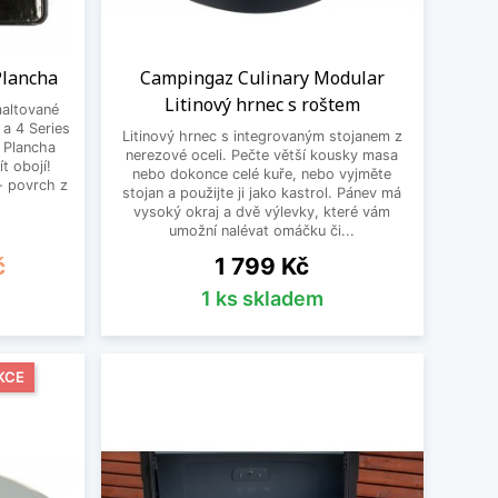
Plancha
Campingaz Culinary Modular
Litinový hrnec s roštem
maltované
3 a 4 Series
Litinový hrnec s integrovaným stojanem z
. Plancha
nerezové oceli. Pečte větší kousky masa
t obojí!
nebo dokonce celé kuře, nebo vyjměte
- povrch z
stojan a použijte ji jako kastrol. Pánev má
vysoký okraj a dvě výlevky, které vám
umožní nalévat omáčku či...
Cena
č
1 799 Kč
1 ks skladem
KCE