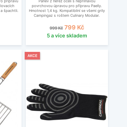
ro přípravu
Pánev z nerez oceli s nepřilnavou
ilovacích
povrchovou úpravou pro přípravu Paelly.
a špachtli.
Hmotnost 1,4 kg. Kompatibilní se všemi grily
Campingaz s roštem Culinary Modular.
Běžná cena
Cena
799 Kč
999 Kč
5 a více skladem
AKCE