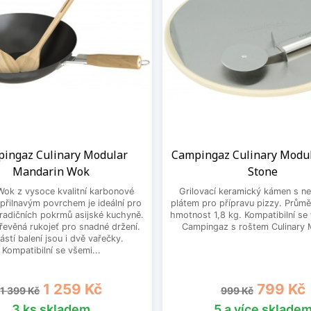
ingaz Culinary Modular
Campingaz Culinary Modul
Mandarin Wok
Stone
Wok z vysoce kvalitní karbonové
Grilovací keramický kámen s n
epřilnavým povrchem je ideální pro
plátem pro přípravu pizzy. Prům
tradičních pokrmů asijské kuchyně.
hmotnost 1,8 kg. Kompatibilní se 
řevěná rukojeť pro snadné držení.
Campingaz s roštem Culinary 
stí balení jsou i dvě vařečky.
Kompatibilní se všemi...
Běžná cena
Cena
Běžná cena
Cena
1 259 Kč
799 Kč
1 399 Kč
999 Kč
3 ks skladem
5 a více sklade