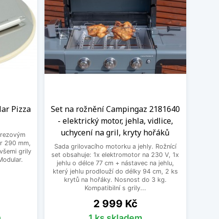
ar Pizza
Set na rožnění Campingaz 2181640
- elektrický motor, jehla, vidlice,
uchycení na gril, kryty hořáků
erezovým
ěr 290 mm,
Sada grilovacího motorku a jehly. Rožnící
všemi grily
set obsahuje: 1x elektromotor na 230 V, 1x
Modular.
jehlu o délce 77 cm + nástavec na jehlu,
který jehlu prodlouží do délky 94 cm, 2 ks
krytů na hořáky. Nosnost do 3 kg.
Kompatibilní s grily...
Cena
2 999 Kč
m
1 ks skladem