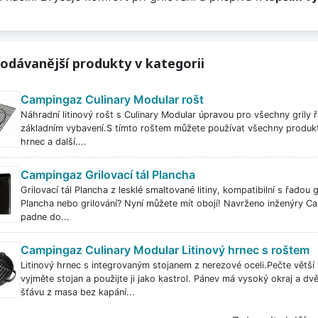
odávanější produkty v kategorii
Campingaz Culinary Modular rošt
Náhradní litinový rošt s Culinary Modular úpravou pro všechny grily řa
základním vybavení.S tímto roštem můžete používat všechny produkty
hrnec a další....
Campingaz Grilovací tál Plancha
Grilovací tál Plancha z lesklé smaltované litiny, kompatibilní s řadou 
Plancha nebo grilování? Nyní můžete mít obojí! Navrženo inženýry Ca
padne do...
Campingaz Culinary Modular Litinový hrnec s roštem
Litinový hrnec s integrovaným stojanem z nerezové oceli.Pečte větš
vyjměte stojan a použijte ji jako kastrol. Pánev má vysoký okraj a d
šťávu z masa bez kapání...