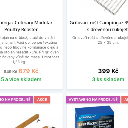
ingaz Culinary Modular
Grilovací rošt Campingaz 3
Poultry Roaster
s dřevěnou rukojet
stojan na drůbež, stačí do vnitřní
Grilovaří rošt s dřevěnou rukoje
ojanu nalít Váši oblíbenou tekutinu
25 x 35 cm.
no nebo libovlné kombinace olejů a
na stojan nasadit kuře. Při grilování
olňovány vůně do masa. Hmotnost
1,23 kg....
Běžná cena
Cena
Cena
679 Kč
399 Kč
849 Kč
5 a více skladem
3 ks skladem
NO NA PRODEJNĚ
AKCE
VYSTAVENO NA PRODEJNĚ
A