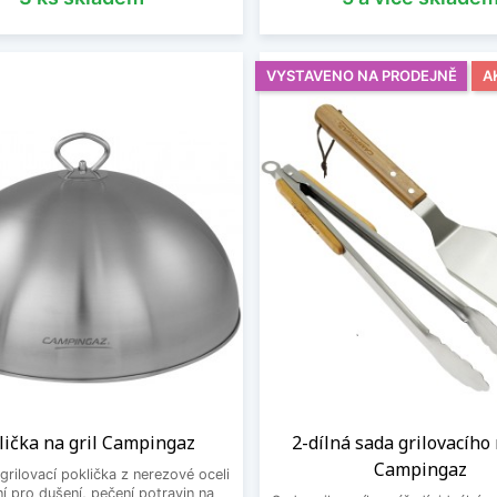
VYSTAVENO NA PRODEJNĚ
A
lička na gril Campingaz
2-dílná sada grilovacího
Campingaz
grilovací poklička z nerezové oceli
lní pro dušení, pečení potravin na