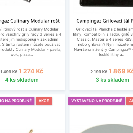
gaz Culinary Modular rošt
Campingaz Grilovací tál 
 litinový rošt s Culinary Modular
Grilovací tál Plancha z lesklé s
ro všechny grily řady 3 Series a 4
litiny, kompatibilní s řadou grilů 
které jím nedisponují v základním
Classic, Master a 4 series RBS
. S tímto roštem můžete používat
nebo grilování? Nyní můžete mí
rodukty Culinary Modular - paella,
Navrženo inženýry Campingaz® 
wok, pizza...
lesklé litiny a...
Běžná cena
Cena
Běžná cena
Cena
1 274 Kč
1 869 K
1 499 Kč
2 199 Kč
4 ks skladem
3 ks skladem
NO NA PRODEJNĚ
AKCE
VYSTAVENO NA PRODEJNĚ
A