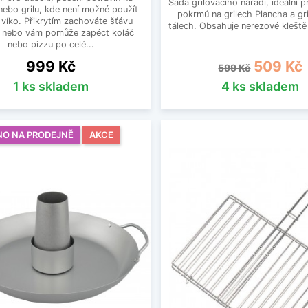
Sada grilovacího nářadí, ideální p
nebo grilu, kde není možné použít
pokrmů na grilech Plancha a gr
 víko. Přikrytím zachováte šťávu
tálech. Obsahuje nerezové kleště 
 nebo vám pomůže zapéct koláč
nebo pizzu po celé...
Cena
Běžná cena
Cena
999 Kč
509 Kč
599 Kč
1 ks skladem
4 ks skladem
NO NA PRODEJNĚ
AKCE