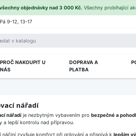
všechny objednávky nad 3 000 Kč.
Všechny probíhající a
Pá 9-12, 13-17
PROČ NAKOUPIT U
DOPRAVA A
P
NÁS
PLATBA
ovací nářadí
ací nářadí
je nezbytným vybavením pro
bezpečné a pohodl
 a lepší kontrolu nad přípravou.
ní náčiní zvyšuje komfort při grilování a přispívá k
lepším vý