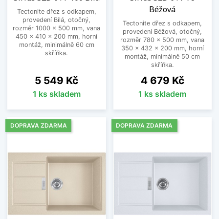
Béžová
Tectonite dřez s odkapem,
provedení Bílá, otočný,
Tectonite dřez s odkapem,
rozměr 1000 x 500 mm, vana
provedení Béžová, otočný,
450 x 410 x 200 mm, horní
rozměr 780 x 500 mm, vana
montáž, minimálně 60 cm
350 x 432 x 200 mm, horní
skříňka.
montáž, minimálně 50 cm
skříňka.
Cena
Cena
5 549 Kč
4 679 Kč
1 ks skladem
1 ks skladem
DOPRAVA ZDARMA
DOPRAVA ZDARMA