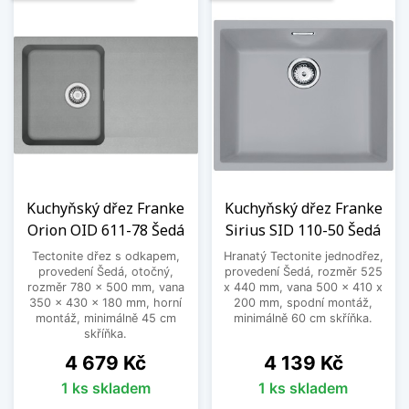
Kuchyňský dřez Franke
Kuchyňský dřez Franke
Orion OID 611-78 Šedá
Sirius SID 110-50 Šedá
Tectonite dřez s odkapem,
Hranatý Tectonite jednodřez,
provedení Šedá, otočný,
provedení Šedá, rozměr 525
rozměr 780 x 500 mm, vana
x 440 mm, vana 500 x 410 x
350 x 430 x 180 mm, horní
200 mm, spodní montáž,
montáž, minimálně 45 cm
minimálně 60 cm skříňka.
skříňka.
Cena
Cena
4 679 Kč
4 139 Kč
1 ks skladem
1 ks skladem