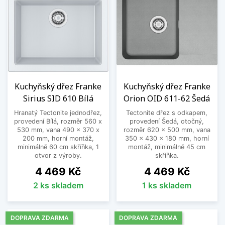
Kuchyňský dřez Franke
Kuchyňský dřez Franke
Sirius SID 610 Bílá
Orion OID 611-62 Šedá
Hranatý Tectonite jednodřez,
Tectonite dřez s odkapem,
provedení Bílá, rozměr 560 x
provedení Šedá, otočný,
530 mm, vana 490 x 370 x
rozměr 620 x 500 mm, vana
200 mm, horní montáž,
350 x 430 x 180 mm, horní
minimálně 60 cm skříňka, 1
montáž, minimálně 45 cm
otvor z výroby.
skříňka.
Cena
Cena
4 469 Kč
4 469 Kč
2 ks skladem
1 ks skladem
DOPRAVA ZDARMA
DOPRAVA ZDARMA