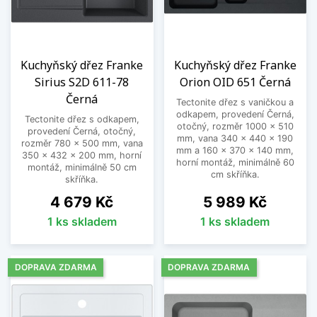
Kuchyňský dřez Franke
Kuchyňský dřez Franke
Sirius S2D 611-78
Orion OID 651 Černá
Černá
Tectonite dřez s vaničkou a
odkapem, provedení Černá,
Tectonite dřez s odkapem,
otočný, rozměr 1000 x 510
provedení Černá, otočný,
mm, vana 340 x 440 x 190
rozměr 780 x 500 mm, vana
mm a 160 x 370 x 140 mm,
350 x 432 x 200 mm, horní
horní montáž, minimálně 60
montáž, minimálně 50 cm
cm skříňka.
skříňka.
Cena
Cena
4 679 Kč
5 989 Kč
1 ks skladem
1 ks skladem
DOPRAVA ZDARMA
DOPRAVA ZDARMA