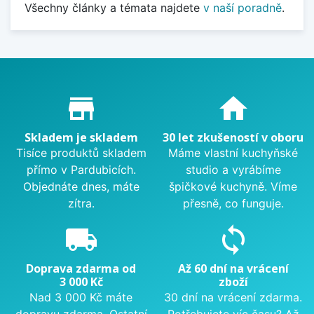
Všechny články a témata najdete
v naší poradně
.
Proč nakupovat u nás?
store_mall_directory
home
Skladem je skladem
30 let zkušeností v oboru
Tisíce produktů skladem
Máme vlastní kuchyňské
přímo v Pardubicích.
studio a vyrábíme
Objednáte dnes, máte
špičkové kuchyně. Víme
zítra.
přesně, co funguje.
local_shipping
sync
Doprava zdarma od
Až 60 dní na vrácení
3 000 Kč
zboží
Nad 3 000 Kč máte
30 dní na vrácení zdarma.