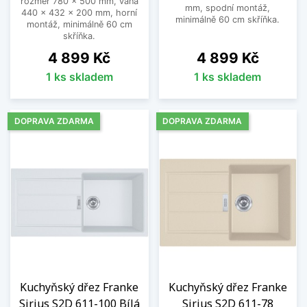
rozměr 780 x 500 mm, vana
mm, spodní montáž,
440 x 432 x 200 mm, horní
minimálně 60 cm skříňka.
montáž, minimálně 60 cm
skříňka.
Cena
Cena
4 899 Kč
4 899 Kč
1 ks skladem
1 ks skladem
DOPRAVA ZDARMA
DOPRAVA ZDARMA
Kuchyňský dřez Franke
Kuchyňský dřez Franke
Sirius S2D 611-100 Bílá
Sirius S2D 611-78