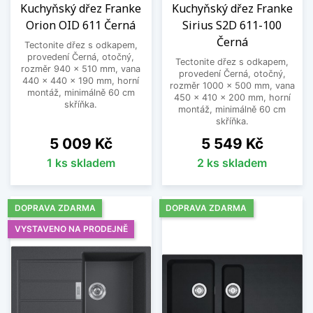
Kuchyňský dřez Franke
Kuchyňský dřez Franke
Orion OID 611 Černá
Sirius S2D 611-100
Černá
Tectonite dřez s odkapem,
provedení Černá, otočný,
Tectonite dřez s odkapem,
rozměr 940 x 510 mm, vana
provedení Černá, otočný,
440 x 440 x 190 mm, horní
rozměr 1000 x 500 mm, vana
montáž, minimálně 60 cm
450 x 410 x 200 mm, horní
skříňka.
montáž, minimálně 60 cm
skříňka.
Cena
Cena
5 009 Kč
5 549 Kč
1 ks skladem
2 ks skladem
DOPRAVA ZDARMA
DOPRAVA ZDARMA
VYSTAVENO NA PRODEJNĚ