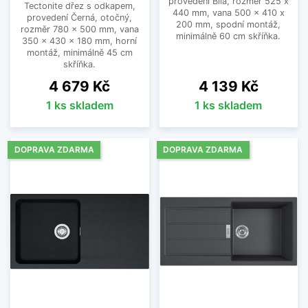
provedení Bílá, rozměr 525 x
Tectonite dřez s odkapem,
440 mm, vana 500 x 410 x
provedení Černá, otočný,
200 mm, spodní montáž,
rozměr 780 x 500 mm, vana
minimálně 60 cm skříňka.
350 x 430 x 180 mm, horní
montáž, minimálně 45 cm
skříňka.
Cena
Cena
4 679 Kč
4 139 Kč
1 ks skladem
1 ks skladem
DOPRAVA ZDARMA
DOPRAVA ZDARMA