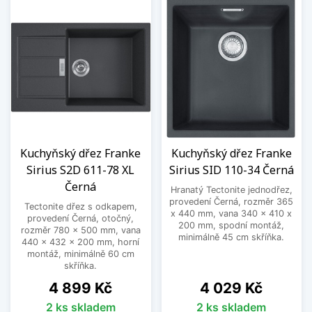
Kuchyňský dřez Franke
Kuchyňský dřez Franke
Sirius S2D 611-78 XL
Sirius SID 110-34 Černá
Černá
Hranatý Tectonite jednodřez,
provedení Černá, rozměr 365
Tectonite dřez s odkapem,
x 440 mm, vana 340 x 410 x
provedení Černá, otočný,
200 mm, spodní montáž,
rozměr 780 x 500 mm, vana
minimálně 45 cm skříňka.
440 x 432 x 200 mm, horní
montáž, minimálně 60 cm
skříňka.
Cena
Cena
4 899 Kč
4 029 Kč
2 ks skladem
2 ks skladem