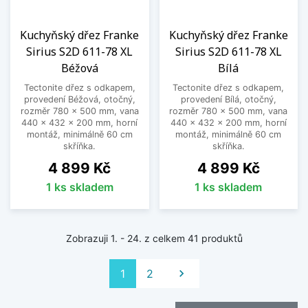
Kuchyňský dřez Franke
Kuchyňský dřez Franke
Sirius S2D 611-78 XL
Sirius S2D 611-78 XL
Béžová
Bílá
Tectonite dřez s odkapem,
Tectonite dřez s odkapem,
provedení Béžová, otočný,
provedení Bílá, otočný,
rozměr 780 x 500 mm, vana
rozměr 780 x 500 mm, vana
440 x 432 x 200 mm, horní
440 x 432 x 200 mm, horní
montáž, minimálně 60 cm
montáž, minimálně 60 cm
skříňka.
skříňka.
Cena
Cena
4 899 Kč
4 899 Kč
1 ks skladem
1 ks skladem
Zobrazuji 1. - 24. z celkem 41 produktů
Další
1
2
