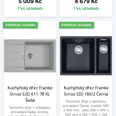
Cena
Cena
5 009 Kč
4 679 Kč
1 ks skladem
1 ks skladem
DOPRAVA ZDARMA
DOPRAVA ZDARMA
Kuchyňský dřez Franke
Kuchyňský dřez Franke
Sirius S2D 611-78 XL
Sirius SID 160/2 Černá
Šedá
Tectonite dřez s vaničkou,
provedení Černá, rozměr 560
Tectonite dřez s odkapem,
x 440 mm, vana 340 x 410 x
provedení Šedá, otočný,
200 mm a 160 x 410 x 150