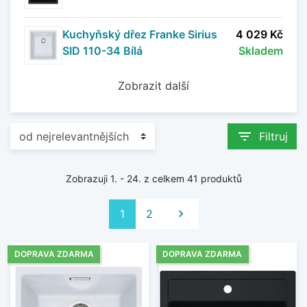
Kuchyňský dřez Franke Sirius
4 029 Kč
SID 110-34 Bílá
Skladem
Zobrazit další
filter_list
Filtruj
Zobrazuji 1. - 24. z celkem 41 produktů
Další
1
2

DOPRAVA ZDARMA
DOPRAVA ZDARMA