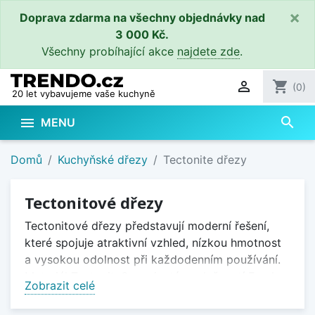
×
Doprava zdarma na všechny objednávky nad
3 000 Kč.
Všechny probíhající akce
najdete zde
.

shopping_cart
(0)
20 let vybavujeme vaše kuchyně
search

MENU
Domů
Kuchyňské dřezy
Tectonite dřezy
Tectonitové dřezy
Tectonitové dřezy představují moderní řešení,
které spojuje atraktivní vzhled, nízkou hmotnost
a vysokou odolnost při každodenním používání.
Materiál Tectonite®, vyvinutý společností Franke,
Zobrazit celé
je odolný vůči vysokým teplotám, nárazům i UV
záření a díky své struktuře si dlouhodobě