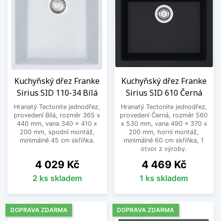
Kuchyňský dřez Franke
Kuchyňský dřez Franke
Sirius SID 110-34 Bílá
Sirius SID 610 Černá
Hranatý Tectonite jednodřez,
Hranatý Tectonite jednodřez,
provedení Bílá, rozměr 365 x
provedení Černá, rozměr 560
440 mm, vana 340 x 410 x
x 530 mm, vana 490 x 370 x
200 mm, spodní montáž,
200 mm, horní montáž,
minimálně 45 cm skříňka.
minimálně 60 cm skříňka, 1
otvor z výroby.
Cena
Cena
4 029 Kč
4 469 Kč
2 ks skladem
1 ks skladem
DOPRAVA ZDARMA
DOPRAVA ZDARMA