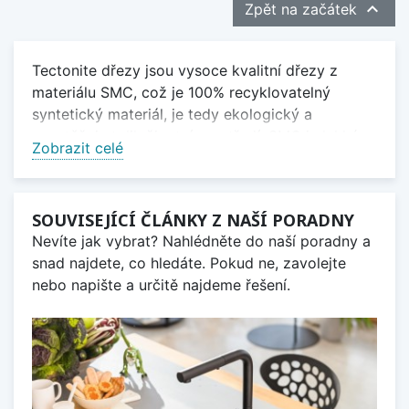

Zpět na začátek
Tectonite dřezy jsou vysoce kvalitní dřezy z
materiálu SMC, což je 100% recyklovatelný
syntetický materiál, je tedy ekologický a
nezatěžuje tolik životní prostředí. SMC je lehký,
Zobrazit celé
odolný a pevný - to jsou jeho hlavní přednosti.
Tento materiál byl doposud využíván zejména v
automobilovém průmyslu k výrobě komponent
SOUVISEJÍCÍ ČLÁNKY Z NAŠÍ PORADNY
podléhajícím vysoké zátěži, tudíž jsou
Nevíte jak vybrat? Nahlédněte do naší poradny a
Tectonitové dřezy odolné proti nárazu,
snad najdete, co hledáte. Pokud ne, zavolejte
poškrábání, usazování nečistot, teplotám až
nebo napište a určitě najdeme řešení.
300°C a chemickému poškození. Tectonitové
dřezy jsou dostupné v různých barevných
provedeních a mnoha tvarech. Nabízíme vám
jednodřezy i dvojdřezy, dřezy s vaničkou či
odkapem. V naší nabídce naleznete rovněž dřezy
v provedení pro spodní montáž.