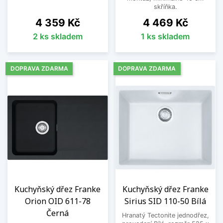
skříňka.
Cena
Cena
4 359 Kč
4 469 Kč
2 ks skladem
1 ks skladem
DOPRAVA ZDARMA
DOPRAVA ZDARMA
Kuchyňský dřez Franke
Kuchyňský dřez Franke
Orion OID 611-78
Sirius SID 110-50 Bílá
Černá
Hranatý Tectonite jednodřez,