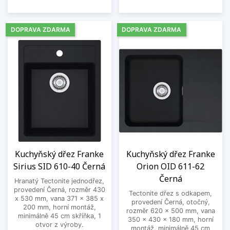
DOPRAVA ZDARMA
DOPRAVA ZDARMA
Kuchyňský dřez Franke
Kuchyňský dřez Franke
Sirius SID 610-40 Černá
Orion OID 611-62
Černá
Hranatý Tectonite jednodřez,
provedení Černá, rozměr 430
Tectonite dřez s odkapem,
x 530 mm, vana 371 x 385 x
provedení Černá, otočný,
200 mm, horní montáž,
rozměr 620 x 500 mm, vana
minimálně 45 cm skříňka, 1
350 x 430 x 180 mm, horní
otvor z výroby.
montáž, minimálně 45 cm