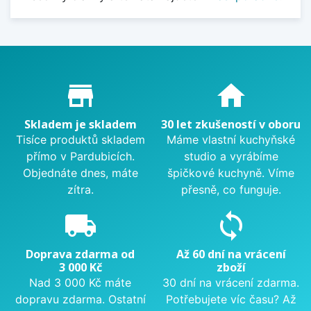
Proč nakupovat u nás?
store_mall_directory
home
Skladem je skladem
30 let zkušeností v oboru
Tisíce produktů skladem
Máme vlastní kuchyňské
přímo v Pardubicích.
studio a vyrábíme
Objednáte dnes, máte
špičkové kuchyně. Víme
zítra.
přesně, co funguje.
local_shipping
sync
Doprava zdarma od
Až 60 dní na vrácení
3 000 Kč
zboží
Nad 3 000 Kč máte
30 dní na vrácení zdarma.
dopravu zdarma. Ostatní
Potřebujete víc času? Až