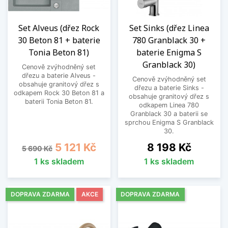
Set Alveus (dřez Rock
Set Sinks (dřez Linea
30 Beton 81 + baterie
780 Granblack 30 +
Tonia Beton 81)
baterie Enigma S
Granblack 30)
Cenově zvýhodněný set
dřezu a baterie Alveus -
Cenově zvýhodněný set
obsahuje granitový dřez s
dřezu a baterie Sinks -
odkapem Rock 30 Beton 81 a
obsahuje granitový dřez s
baterii Tonia Beton 81.
odkapem Linea 780
Granblack 30 a baterii se
sprchou Enigma S Granblack
30.
Běžná cena
Cena
Cena
5 121 Kč
8 198 Kč
5 690 Kč
1 ks skladem
1 ks skladem
DOPRAVA ZDARMA
AKCE
DOPRAVA ZDARMA