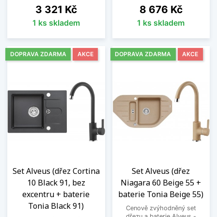
Cena
Cena
3 321 Kč
8 676 Kč
1 ks skladem
1 ks skladem
DOPRAVA ZDARMA
AKCE
DOPRAVA ZDARMA
AKCE
Set Alveus (dřez Cortina
Set Alveus (dřez
10 Black 91, bez
Niagara 60 Beige 55 +
excentru + baterie
baterie Tonia Beige 55)
Tonia Black 91)
Cenově zvýhodněný set
dřezu a baterie Alveus -