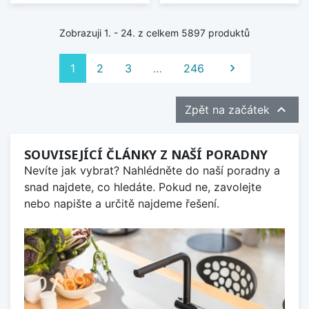
Zobrazuji 1. - 24. z celkem 5897 produktů
Další
1
2
3
…
246


Zpět na začátek
SOUVISEJÍCÍ ČLÁNKY Z NAŠÍ PORADNY
Nevíte jak vybrat? Nahlédněte do naší poradny a
snad najdete, co hledáte. Pokud ne, zavolejte
nebo napište a určitě najdeme řešení.