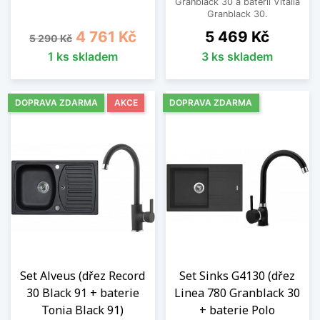
Granblack 30 a baterii Vitalia
Granblack 30.
Běžná cena
Cena
Cena
4 761 Kč
5 469 Kč
5 290 Kč
1 ks skladem
3 ks skladem
DOPRAVA ZDARMA
AKCE
DOPRAVA ZDARMA
Set Alveus (dřez Record
Set Sinks G4130 (dřez
30 Black 91 + baterie
Linea 780 Granblack 30
Tonia Black 91)
+ baterie Polo