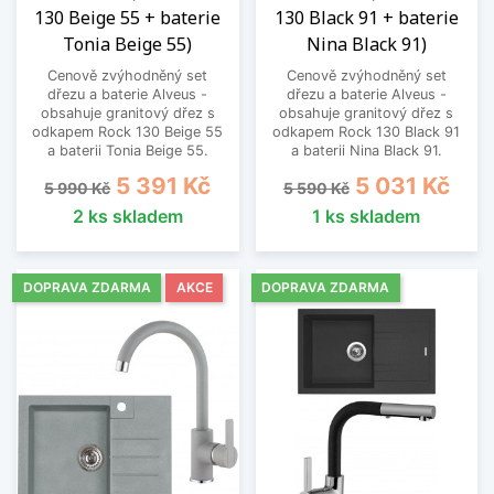
130 Beige 55 + baterie
130 Black 91 + baterie
Tonia Beige 55)
Nina Black 91)
Cenově zvýhodněný set
Cenově zvýhodněný set
dřezu a baterie Alveus -
dřezu a baterie Alveus -
obsahuje granitový dřez s
obsahuje granitový dřez s
odkapem Rock 130 Beige 55
odkapem Rock 130 Black 91
a baterii Tonia Beige 55.
a baterii Nina Black 91.
Běžná cena
Cena
Běžná cena
Cena
5 391 Kč
5 031 Kč
5 990 Kč
5 590 Kč
2 ks skladem
1 ks skladem
DOPRAVA ZDARMA
AKCE
DOPRAVA ZDARMA