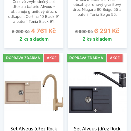
Cenově zvýhodněný set
obsahuje rohový granitový
dřezu a baterie Alveus -
dřez Niagara 60 Beige 55 a
obsahuje granitový dřez s
baterii Tonia Beige 55.
odkapem Cortina 10 Black 91
a baterii Tonia Black 91.
Běžná cena
Cena
Běžná cena
Cena
4 761 Kč
6 291 Kč
5 290 Kč
6 990 Kč
2 ks skladem
2 ks skladem
DOPRAVA ZDARMA
AKCE
DOPRAVA ZDARMA
AKCE
Set Alveus (dřez Rock
Set Alveus (dřez Rock