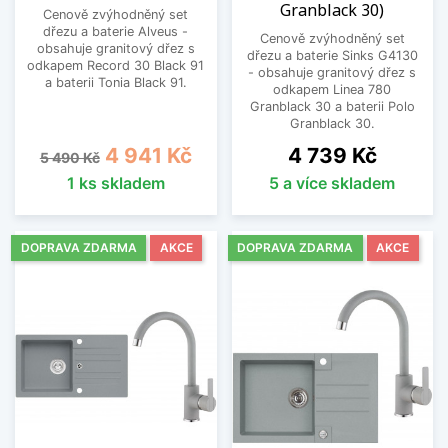
Granblack 30)
Cenově zvýhodněný set
dřezu a baterie Alveus -
Cenově zvýhodněný set
obsahuje granitový dřez s
dřezu a baterie Sinks G4130
odkapem Record 30 Black 91
- obsahuje granitový dřez s
a baterii Tonia Black 91.
odkapem Linea 780
Granblack 30 a baterii Polo
Granblack 30.
Běžná cena
Cena
Cena
4 941 Kč
4 739 Kč
5 490 Kč
1 ks skladem
5 a více skladem
DOPRAVA ZDARMA
AKCE
DOPRAVA ZDARMA
AKCE