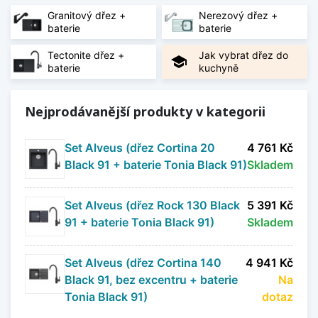
do nové i rekonstruované kuchyně.
Granitový dřez +
Nerezový dřez +
baterie
baterie
V nabídce najdete
granitové dřezy
,
nerezové
Tectonite dřez +
Jak vybrat dřez do
dřezy
i
tectonitové dřezy
doplněné o kvalitní
school
baterie
kuchyně
kuchyňské baterie v různých barevných i
designových provedeních. Vybrat si můžete
jednodřezy, dvojdřezy, modely s odkapávačem i
Nejprodávanější produkty v kategorii
rohové dřezy vhodné pro efektivní využití
prostoru v menších i větších kuchyních.
Set Alveus (dřez Cortina 20
4 761 Kč
Black 91 + baterie Tonia Black 91)
Skladem
Pokud hledáte kompletní řešení bez složitého
kombinování jednotlivých komponentů, jsou
zvýhodněné sety ideální volbou. Díky široké
Set Alveus (dřez Rock 130 Black
5 391 Kč
nabídce velikostí, materiálů a barev snadno
91 + baterie Tonia Black 91)
Skladem
vyberete set, který bude odpovídat stylu vaší
kuchyně i vašim požadavkům na každodenní
Set Alveus (dřez Cortina 140
4 941 Kč
používání.
Black 91, bez excentru + baterie
Na
Tonia Black 91)
dotaz
Zobrazit méně