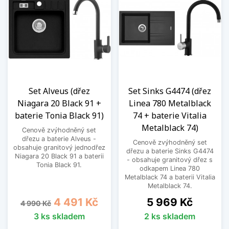
Set Alveus (dřez
Set Sinks G4474 (dřez
Niagara 20 Black 91 +
Linea 780 Metalblack
baterie Tonia Black 91)
74 + baterie Vitalia
Metalblack 74)
Cenově zvýhodněný set
dřezu a baterie Alveus -
Cenově zvýhodněný set
obsahuje granitový jednodřez
dřezu a baterie Sinks G4474
Niagara 20 Black 91 a baterii
- obsahuje granitový dřez s
Tonia Black 91.
odkapem Linea 780
Metalblack 74 a baterii Vitalia
Metalblack 74.
Běžná cena
Cena
Cena
4 491 Kč
5 969 Kč
4 990 Kč
3 ks skladem
2 ks skladem