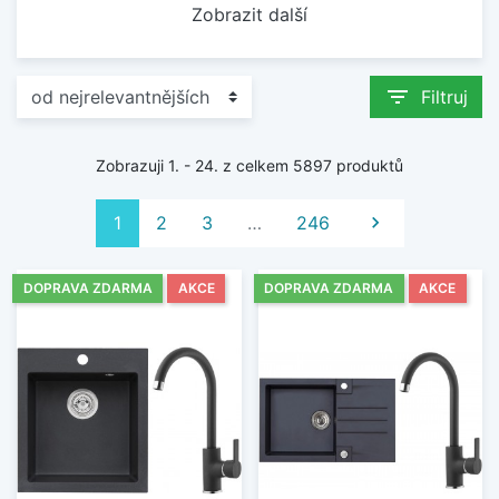
Zobrazit další
filter_list
Filtruj
Zobrazuji 1. - 24. z celkem 5897 produktů
Další
1
2
3
…
246

DOPRAVA ZDARMA
AKCE
DOPRAVA ZDARMA
AKCE