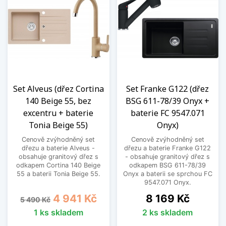
Set Alveus (dřez Cortina
Set Franke G122 (dřez
140 Beige 55, bez
BSG 611-78/39 Onyx +
excentru + baterie
baterie FC 9547.071
Tonia Beige 55)
Onyx)
Cenově zvýhodněný set
Cenově zvýhodněný set
dřezu a baterie Alveus -
dřezu a baterie Franke G122
obsahuje granitový dřez s
- obsahuje granitový dřez s
odkapem Cortina 140 Beige
odkapem BSG 611-78/39
55 a baterii Tonia Beige 55.
Onyx a baterii se sprchou FC
9547.071 Onyx.
Běžná cena
Cena
Cena
4 941 Kč
8 169 Kč
5 490 Kč
1 ks skladem
2 ks skladem