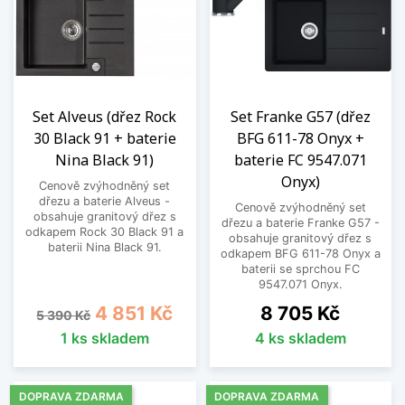
Set Alveus (dřez Rock
Set Franke G57 (dřez
30 Black 91 + baterie
BFG 611-78 Onyx +
Nina Black 91)
baterie FC 9547.071
Onyx)
Cenově zvýhodněný set
dřezu a baterie Alveus -
Cenově zvýhodněný set
obsahuje granitový dřez s
dřezu a baterie Franke G57 -
odkapem Rock 30 Black 91 a
obsahuje granitový dřez s
baterii Nina Black 91.
odkapem BFG 611-78 Onyx a
baterii se sprchou FC
9547.071 Onyx.
Běžná cena
Cena
Cena
4 851 Kč
8 705 Kč
5 390 Kč
1 ks skladem
4 ks skladem
DOPRAVA ZDARMA
DOPRAVA ZDARMA