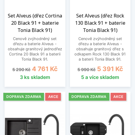
Set Alveus (dřez Cortina
Set Alveus (dřez Rock
20 Black 91 + baterie
130 Black 91 + baterie
Tonia Black 91)
Tonia Black 91)
Cenově zvýhodněný set
Cenově zvýhodněný set
dřezu a baterie Alveus -
dřezu a baterie Alveus -
obsahuje granitový jednodřez
obsahuje granitový dřez s
Cortina 20 Black 91 a baterii
odkapem Rock 130 Black 91
Tonia Black 91.
a baterii Tonia Black 91.
Běžná cena
Cena
Běžná cena
Cena
4 761 Kč
5 391 Kč
5 290 Kč
5 990 Kč
3 ks skladem
5 a více skladem
DOPRAVA ZDARMA
AKCE
DOPRAVA ZDARMA
AKCE