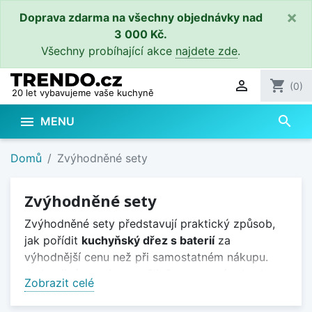
×
Doprava zdarma na všechny objednávky nad
3 000 Kč.
Všechny probíhající akce
najdete zde
.

shopping_cart
(0)
20 let vybavujeme vaše kuchyně
search

MENU
Domů
Zvýhodněné sety
Zvýhodněné sety
Zvýhodněné sety představují praktický způsob,
jak pořídit
kuchyňský dřez s baterií
za
výhodnější cenu než při samostatném nákupu.
Jednotlivé sety jsou pečlivě sestavené tak, aby
Zobrazit celé
dřez i baterie tvořily designově i funkčně
sladěnou kombinaci a usnadnily výběr vybavení