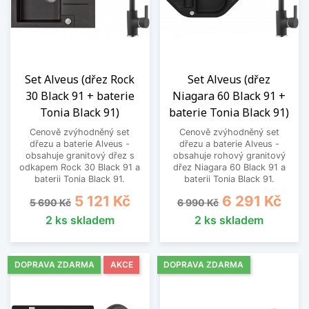
Set Alveus (dřez Rock
Set Alveus (dřez
30 Black 91 + baterie
Niagara 60 Black 91 +
Tonia Black 91)
baterie Tonia Black 91)
Cenově zvýhodněný set
Cenově zvýhodněný set
dřezu a baterie Alveus -
dřezu a baterie Alveus -
obsahuje granitový dřez s
obsahuje rohový granitový
odkapem Rock 30 Black 91 a
dřez Niagara 60 Black 91 a
baterii Tonia Black 91.
baterii Tonia Black 91.
Běžná cena
Cena
Běžná cena
Cena
5 121 Kč
6 291 Kč
5 690 Kč
6 990 Kč
2 ks skladem
2 ks skladem
DOPRAVA ZDARMA
AKCE
DOPRAVA ZDARMA