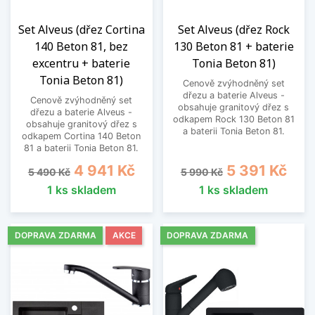
Set Alveus (dřez Cortina
Set Alveus (dřez Rock
140 Beton 81, bez
130 Beton 81 + baterie
excentru + baterie
Tonia Beton 81)
Tonia Beton 81)
Cenově zvýhodněný set
dřezu a baterie Alveus -
Cenově zvýhodněný set
obsahuje granitový dřez s
dřezu a baterie Alveus -
odkapem Rock 130 Beton 81
obsahuje granitový dřez s
a baterii Tonia Beton 81.
odkapem Cortina 140 Beton
81 a baterii Tonia Beton 81.
Běžná cena
Cena
Běžná cena
Cena
4 941 Kč
5 391 Kč
5 490 Kč
5 990 Kč
1 ks skladem
1 ks skladem
DOPRAVA ZDARMA
AKCE
DOPRAVA ZDARMA