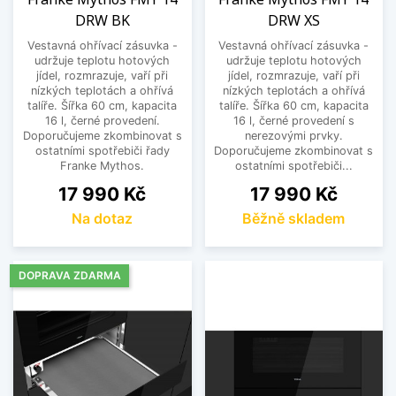
DRW BK
DRW XS
Vestavná ohřívací zásuvka -
Vestavná ohřívací zásuvka -
udržuje teplotu hotových
udržuje teplotu hotových
jídel, rozmrazuje, vaří při
jídel, rozmrazuje, vaří při
nízkých teplotách a ohřívá
nízkých teplotách a ohřívá
talíře. Šířka 60 cm, kapacita
talíře. Šířka 60 cm, kapacita
16 l, černé provedení.
16 l, černé provedení s
Doporučujeme zkombinovat s
nerezovými prvky.
ostatními spotřebiči řady
Doporučujeme zkombinovat s
Franke Mythos.
ostatními spotřebiči...
Cena
Cena
17 990 Kč
17 990 Kč
Na dotaz
Běžně skladem
DOPRAVA ZDARMA