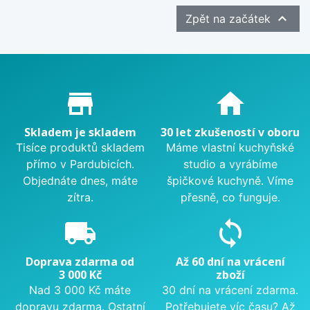

Zpět na začátek
Proč nakupovat u nás?
store_mall_directory
home
Skladem je skladem
30 let zkušeností v oboru
Tisíce produktů skladem
Máme vlastní kuchyňské
přímo v Pardubicích.
studio a vyrábíme
Objednáte dnes, máte
špičkové kuchyně. Víme
zítra.
přesně, co funguje.
local_shipping
sync
Doprava zdarma od
Až 60 dní na vrácení
3 000 Kč
zboží
Nad 3 000 Kč máte
30 dní na vrácení zdarma.
dopravu zdarma. Ostatní
Potřebujete víc času? Až