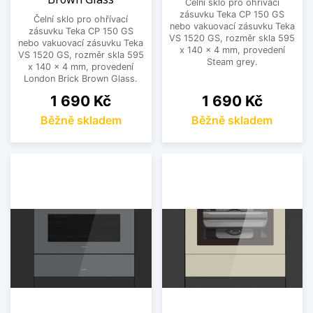
Čelní sklo pro ohřívací
zásuvku Teka CP 150 GS
Čelní sklo pro ohřívací
nebo vakuovací zásuvku Teka
zásuvku Teka CP 150 GS
VS 1520 GS, rozměr skla 595
nebo vakuovací zásuvku Teka
x 140 x 4 mm, provedení
VS 1520 GS, rozměr skla 595
Steam grey.
x 140 x 4 mm, provedení
London Brick Brown Glass.
Cena
Cena
1 690 Kč
1 690 Kč
Běžně skladem
Běžně skladem