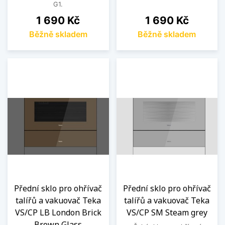
G1.
Cena
Cena
1 690 Kč
1 690 Kč
Běžně skladem
Běžně skladem
Přední sklo pro ohřívač
Přední sklo pro ohřívač
talířů a vakuovač Teka
talířů a vakuovač Teka
VS/CP LB London Brick
VS/CP SM Steam grey
Brown Glass