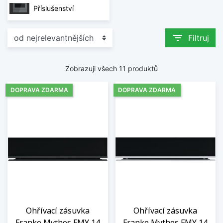
Příslušenství
filter_list
Filtruj
Zobrazuji všech 11 produktů
DOPRAVA ZDARMA
DOPRAVA ZDARMA
Ohřívací zásuvka
Ohřívací zásuvka
Franke Mythos FMY 14
Franke Mythos FMY 14