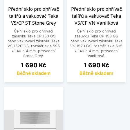
Přední sklo pro ohřívač
Přední sklo pro ohřívač
talířů a vakuovač Teka
talířů a vakuovač Teka
VS/CP ST Stone Grey
VS/CP VN Vanilková
Čelní sklo pro ohřívací
Čelní sklo pro ohřívací
zásuvku Teka CP 150 GS
zásuvku Teka CP 150 GS
nebo vakuovací zásuvku Teka
nebo vakuovací zásuvku Teka
VS 1520 GS, rozměr skla 595
VS 1520 GS, rozměr skla 595
x 140 x 4 mm, provedení
x 140 x 4 mm, provedení
Stone Grey.
Vanilková.
Cena
Cena
1 690 Kč
1 690 Kč
Běžně skladem
Běžně skladem