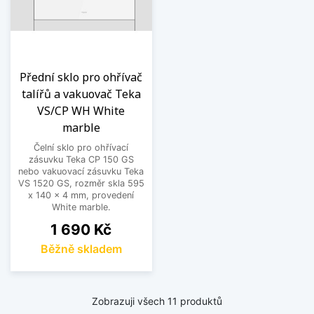
Přední sklo pro ohřívač
talířů a vakuovač Teka
VS/CP WH White
marble
Čelní sklo pro ohřívací
zásuvku Teka CP 150 GS
nebo vakuovací zásuvku Teka
VS 1520 GS, rozměr skla 595
x 140 x 4 mm, provedení
White marble.
Cena
1 690 Kč
Běžně skladem
Zobrazuji všech 11 produktů