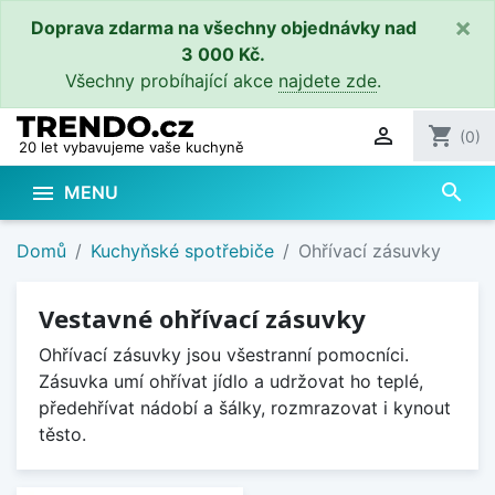
×
Doprava zdarma na všechny objednávky nad
3 000 Kč.
Všechny probíhající akce
najdete zde
.

shopping_cart
(0)
20 let vybavujeme vaše kuchyně
search

MENU
Domů
Kuchyňské spotřebiče
Ohřívací zásuvky
Vestavné ohřívací zásuvky
Ohřívací zásuvky jsou všestranní pomocníci.
Zásuvka umí ohřívat jídlo a udržovat ho teplé,
předehřívat nádobí a šálky, rozmrazovat i kynout
těsto.