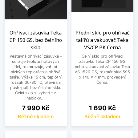
Ohřívací zásuvka Teka
Přední sklo pro ohřívač
CP 150 GS, bez čelního
talířů a vakuovač Teka
skla
VS/CP BK Černá
Vestavná ohřívací zásuvka -
Čelní sklo pro ohřívací
udržuje teplotu hotových
zásuvku Teka CP 150 GS
jídel, rozmrazuje, vaří při
nebo vakuovací zásuvku Teka
nízkých teplotách a ohřívá
VS 1520 GS, rozměr skla 595
talíře. Výška 15 cm, teplotní
x 140 x 4 mm, provedení
rozsah 30-80 °C, otevírání
Černá.
push-pull, bez čelního skla.
Čelní sklo si vyberte z
nabídky...
Cena
Cena
7 990 Kč
1 690 Kč
Běžně skladem
Běžně skladem