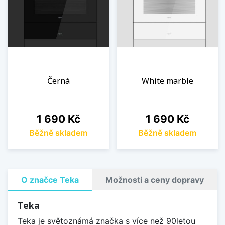
Černá
White marble
Cena
Cena
1 690 Kč
1 690 Kč
Běžně skladem
Běžně skladem
O značce Teka
Možnosti a ceny dopravy
Teka
Teka je světoznámá značka s více než 90letou