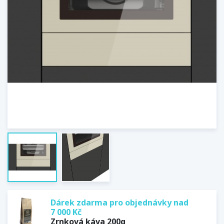
Dárek zdarma pro objednávky nad
7 000 Kč
Zrnková káva 200g