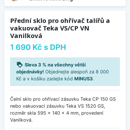
Přední sklo pro ohřívač talířů a
vakuovač Teka VS/CP VN
Vanilková
1 690 Kč
s DPH
loyalty
Sleva 3 % na všechny větší
objednávky!
Objednejte alespoň za 8 000
Kč a v košíku zadejte kód
MINUS3
.
Čelní sklo pro ohřívací zásuvku Teka CP 150 GS
nebo vakuovací zásuvku Teka VS 1520 GS,
rozměr skla 595 x 140 x 4 mm, provedení
Vanilková.