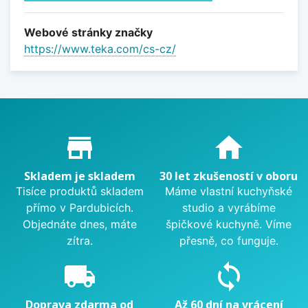
Webové stránky značky
https://www.teka.com/cs-cz/
Proč nakupovat u nás?
store_mall_directory
home
Skladem je skladem
30 let zkušeností v oboru
Tisíce produktů skladem
Máme vlastní kuchyňské
přímo v Pardubicích.
studio a vyrábíme
Objednáte dnes, máte
špičkové kuchyně. Víme
zítra.
přesně, co funguje.
local_shipping
sync
Doprava zdarma od
Až 60 dní na vrácení