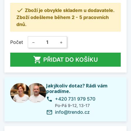

Zboží je obvykle skladem u dodavatele.
Zboží odešleme během 2 - 5 pracovních
dnů.
Počet
−
+

PŘIDAT DO KOŠÍKU
Jakýkoliv dotaz? Rádi vám
poradíme.
+420 731 979 570
phone
Po-Pá 9-12, 13-17
info@trendo.cz
mail_outline