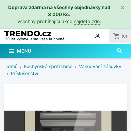
×
Doprava zdarma na všechny objednávky nad
3 000 Kč.
Všechny probíhající akce
najdete zde
.

shopping_cart
(0)
20 let vybavujeme vaše kuchyně
search

MENU
Domů
Kuchyňské spotřebiče
Vakuovací zásuvky
Příslušenství