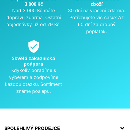
3 000 Kč
zboží
Nad 3 000 Kč máte
30 dní na vrácení zdarma.
dopravu zdarma. Ostatní
Potřebujete víc času? Až
objednávky už od 79 Kč.
60 dní za drobný
poplatek.
verified_user
Skvělá zákaznická
podpora
Kdykoliv poradíme s
výběrem a zodpovíme
každou otázku. Sortiment
známe poslepu.
SPOLEHLIVÝ PRODEJCE