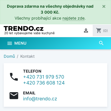
×
Doprava zdarma na všechny objednávky nad
3 000 Kč.
Všechny probíhající akce
najdete zde
.

shopping_cart
(0)
20 let vybavujeme vaše kuchyně
search

MENU
Domů
Kontakt
TELEFON

+420 731 979 570
+420 736 608 124
EMAIL

info@trendo.cz