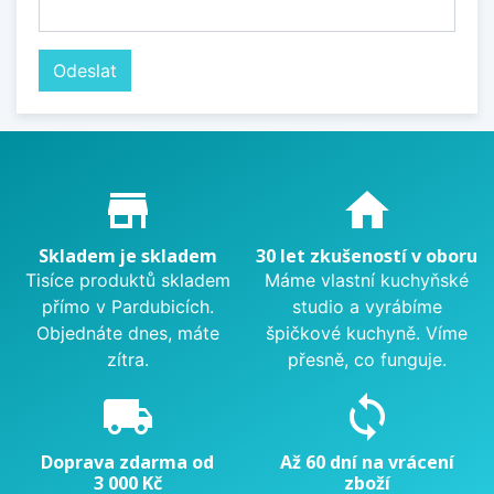
Proč nakupovat u nás?
store_mall_directory
home
Skladem je skladem
30 let zkušeností v oboru
Tisíce produktů skladem
Máme vlastní kuchyňské
přímo v Pardubicích.
studio a vyrábíme
Objednáte dnes, máte
špičkové kuchyně. Víme
zítra.
přesně, co funguje.
local_shipping
sync
Doprava zdarma od
Až 60 dní na vrácení
3 000 Kč
zboží