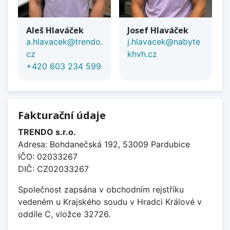
Aleš Hlaváček
Josef Hlaváček
a.hlavacek@trendo.
j.hlavacek@nabyte
cz
khvh.cz
+420 603 234 599
Fakturační údaje
TRENDO s.r.o.
Adresa: Bohdanečská 192, 53009 Pardubice
IČO: 02033267
DIČ: CZ02033267
Společnost zapsána v obchodním rejstříku
vedeném u Krajského soudu v Hradci Králové v
oddíle C, vložce 32726.