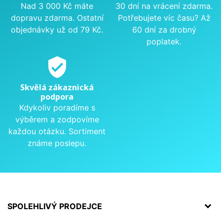
Nad 3 000 Kč máte
30 dní na vrácení zdarma.
dopravu zdarma. Ostatní
Potřebujete víc času? Až
objednávky už od 79 Kč.
60 dní za drobný
poplatek.
verified_user
Skvělá zákaznická
podpora
Kdykoliv poradíme s
výběrem a zodpovíme
každou otázku. Sortiment
známe poslepu.
SPOLEHLIVÝ PRODEJCE