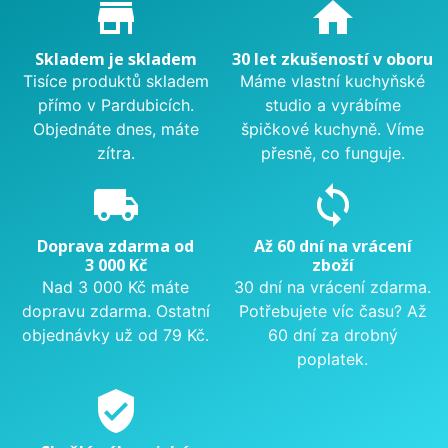
Proč nakupovat u nás?
store_mall_directory
home
Skladem je skladem
30 let zkušeností v oboru
Tisíce produktů skladem
Máme vlastní kuchyňské
přímo v Pardubicích.
studio a vyrábíme
Objednáte dnes, máte
špičkové kuchyně. Víme
zítra.
přesně, co funguje.
local_shipping
sync
Doprava zdarma od
Až 60 dní na vrácení
3 000 Kč
zboží
Nad 3 000 Kč máte
30 dní na vrácení zdarma.
dopravu zdarma. Ostatní
Potřebujete víc času? Až
objednávky už od 79 Kč.
60 dní za drobný
poplatek.
verified_user