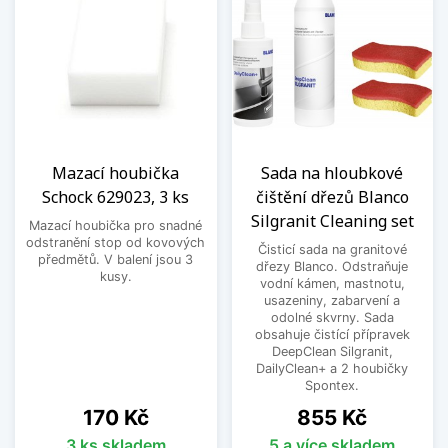
Mazací houbička
Sada na hloubkové
Schock 629023, 3 ks
čištění dřezů Blanco
Silgranit Cleaning set
Mazací houbička pro snadné
odstranění stop od kovových
Čisticí sada na granitové
předmětů. V balení jsou 3
dřezy Blanco. Odstraňuje
kusy.
vodní kámen, mastnotu,
usazeniny, zabarvení a
odolné skvrny. Sada
obsahuje čistící přípravek
DeepClean Silgranit,
DailyClean+ a 2 houbičky
Spontex.
Cena
Cena
170 Kč
855 Kč
3 ks skladem
5 a více skladem