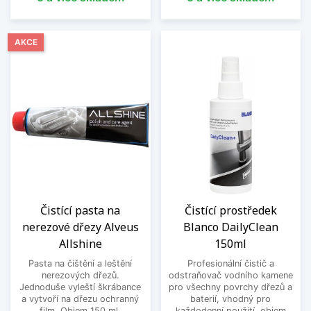
AKCE
Čistící pasta na
Čistící prostředek
nerezové dřezy Alveus
Blanco DailyClean
Allshine
150ml
Pasta na čištění a leštění
Profesionální čistič a
nerezových dřezů.
odstraňovač vodního kamene
Jednoduše vyleští škrábance
pro všechny povrchy dřezů a
a vytvoří na dřezu ochranný
baterií, vhodný pro
film. Objem 150 ml.
každodenní použití, objem