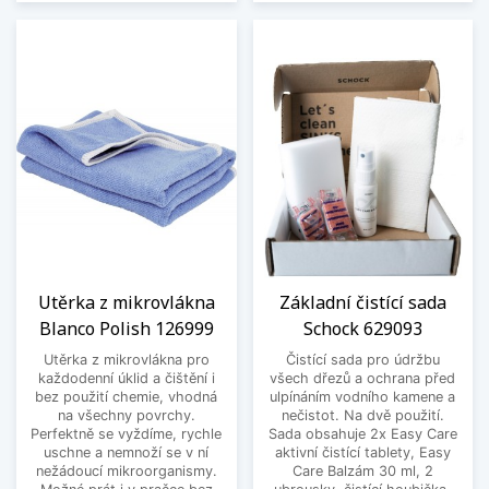
Utěrka z mikrovlákna
Základní čistící sada
Blanco Polish 126999
Schock 629093
Utěrka z mikrovlákna pro
Čistící sada pro údržbu
každodenní úklid a čištění i
všech dřezů a ochrana před
bez použití chemie, vhodná
ulpínáním vodního kamene a
na všechny povrchy.
nečistot. Na dvě použití.
Perfektně se vyždíme, rychle
Sada obsahuje 2x Easy Care
uschne a nemnoží se v ní
aktivní čistící tablety, Easy
nežádoucí mikroorganismy.
Care Balzám 30 ml, 2