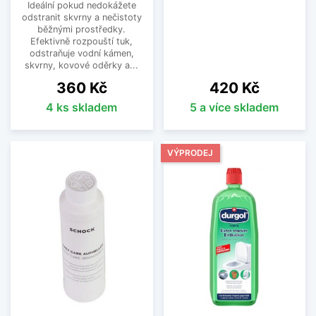
Ideální pokud nedokážete
odstranit skvrny a nečistoty
běžnými prostředky.
Efektivně rozpouští tuk,
odstraňuje vodní kámen,
skvrny, kovové oděrky a...
Cena
Cena
360 Kč
420 Kč
4 ks skladem
5 a více skladem
VÝPRODEJ