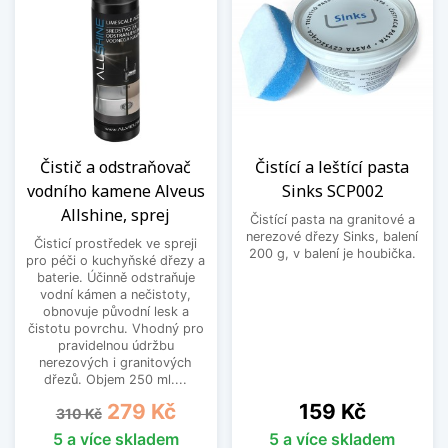
Čistič a odstraňovač
Čistící a leštící pasta
vodního kamene Alveus
Sinks SCP002
Allshine, sprej
Čistící pasta na granitové a
nerezové dřezy Sinks, balení
Čisticí prostředek ve spreji
200 g, v balení je houbička.
pro péči o kuchyňské dřezy a
baterie. Účinně odstraňuje
vodní kámen a nečistoty,
obnovuje původní lesk a
čistotu povrchu. Vhodný pro
pravidelnou údržbu
nerezových i granitových
dřezů. Objem 250 ml....
Běžná cena
Cena
Cena
279 Kč
159 Kč
310 Kč
5 a více skladem
5 a více skladem