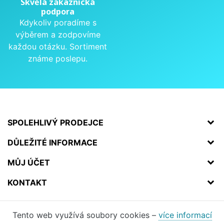
Skvělá zákaznická
podpora
Kdykoliv poradíme s
výběrem a zodpovíme
každou otázku. Sortiment
známe poslepu.
SPOLEHLIVÝ PRODEJCE
DŮLEŽITÉ INFORMACE
MŮJ ÚČET
KONTAKT
Tento web využívá soubory cookies –
více informací