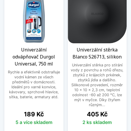
Univerzální
Univerzální stěrka
odvápňovač Durgol
Blanco 526713, silikon
Universal, 750 ml
Univerzální stěrka pro stírání
vody z povrchu a rohů dřezu,
Rychle a efektivně odstraňuje
zbytků z krájecích prkének,
vodní kámen ze všech
zbytků jídla a dalšího.
předmětů v domácnosti.
Silikonové provedení, rozměr
Ideální pro varné konvice,
10 x 10 x 2,3 cm, teplotní
kávovary, sprchové hlavice,
odolnost -60 až 200 °C, lze
sítka, baterie, armatury atd.
mýt v myčce. Díky čtyřem
různým...
Cena
Cena
189 Kč
405 Kč
5 a více skladem
2 ks skladem