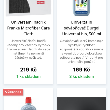
Univerzální hadřík
Univerzální
Franke Microfiber Care
odvápňovač Durgol
Cloth
Universal bio, 500 ml
Univerzální čistící hadřík
Odvápňovač který kombinuje
vhodný pro všechny výrobky
vynikající rychlost
Franke a jiné. Hadřík do sebe
rozpouštění vodního kamene
natáhne i ty nejmenší
s velmi dobrou biologickou
částečky nečistot.
odbouratelností. Vhodný pro
univerzální použití.
Cena
Cena
219 Kč
169 Kč
1 ks skladem
3 ks skladem
VÝPRODEJ