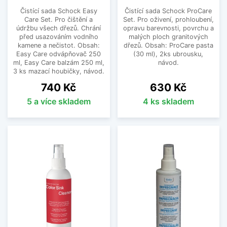
Čistící sada Schock Easy
Čistící sada Schock ProCare
Care Set. Pro čištění a
Set. Pro oživení, prohloubení,
údržbu všech dřezů. Chrání
opravu barevnosti, povrchu a
před usazováním vodního
malých ploch granitových
kamene a nečistot. Obsah:
dřezů. Obsah: ProCare pasta
Easy Care odvápňovač 250
(30 ml), 2ks ubrousku,
ml, Easy Care balzám 250 ml,
návod.
3 ks mazací houbičky, návod.
Cena
Cena
740 Kč
630 Kč
5 a více skladem
4 ks skladem