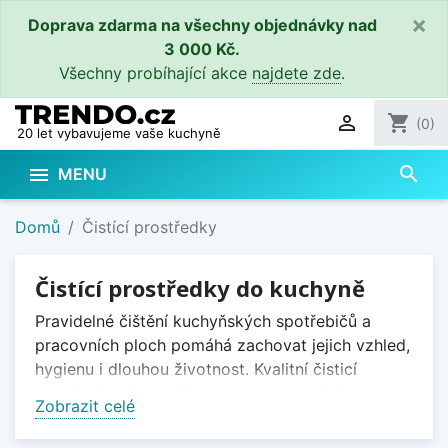
×
Doprava zdarma na všechny objednávky nad
3 000 Kč.
Všechny probíhající akce
najdete zde
.

shopping_cart
(0)
20 let vybavujeme vaše kuchyně
search

MENU
Domů
Čistící prostředky
Čistící prostředky do kuchyně
Pravidelné čištění kuchyňských spotřebičů a
pracovních ploch pomáhá zachovat jejich vzhled,
hygienu i dlouhou životnost. Kvalitní čisticí
prostředky si poradí s mastnotou, vodním
Zobrazit celé
kamenem i odolnými nečistotami a zároveň jsou
šetrné k čištěným povrchům.