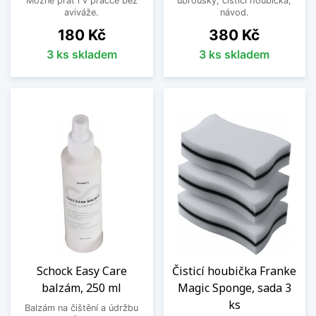
Možné prát i v pračce bez
ubrousky, čistící houbička,
aviváže.
návod.
Cena
Cena
180 Kč
380 Kč
3 ks skladem
3 ks skladem
Schock Easy Care
Čisticí houbička Franke
balzám, 250 ml
Magic Sponge, sada 3
ks
Balzám na čištění a údržbu