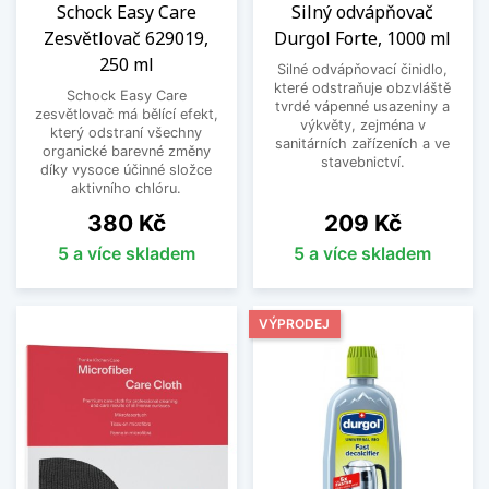
Schock Easy Care
Silný odvápňovač
Zesvětlovač 629019,
Durgol Forte, 1000 ml
250 ml
Silné odvápňovací činidlo,
které odstraňuje obzvláště
Schock Easy Care
tvrdé vápenné usazeniny a
zesvětlovač má bělící efekt,
výkvěty, zejména v
který odstraní všechny
sanitárních zařízeních a ve
organické barevné změny
stavebnictví.
díky vysoce účinné složce
aktivního chlóru.
Cena
Cena
380 Kč
209 Kč
5 a více skladem
5 a více skladem
VÝPRODEJ