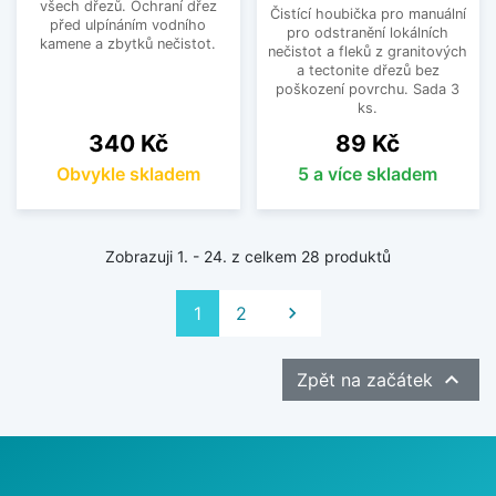
všech dřezů. Ochraní dřez
Čistící houbička pro manuální
před ulpínáním vodního
pro odstranění lokálních
kamene a zbytků nečistot.
nečistot a fleků z granitových
a tectonite dřezů bez
poškození povrchu. Sada 3
ks.
Cena
Cena
340 Kč
89 Kč
Obvykle skladem
5 a více skladem
Zobrazuji 1. - 24. z celkem 28 produktů
Další
1
2


Zpět na začátek