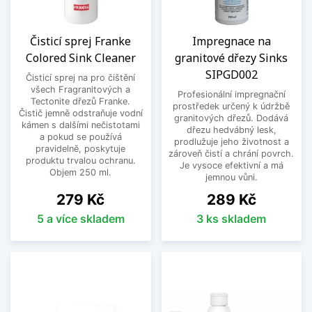
Čisticí sprej Franke
Impregnace na
Colored Sink Cleaner
granitové dřezy Sinks
SIPGD002
Čisticí sprej na pro čištění
všech Fragranitových a
Profesionální impregnační
Tectonite dřezů Franke.
prostředek určený k údržbě
Čistič jemně odstraňuje vodní
granitových dřezů. Dodává
kámen s dalšími nečistotami
dřezu hedvábný lesk,
a pokud se používá
prodlužuje jeho životnost a
pravidelně, poskytuje
zároveň čistí a chrání povrch.
produktu trvalou ochranu.
Je vysoce efektivní a má
Objem 250 ml.
jemnou vůni.
Cena
Cena
279 Kč
289 Kč
5 a více skladem
3 ks skladem