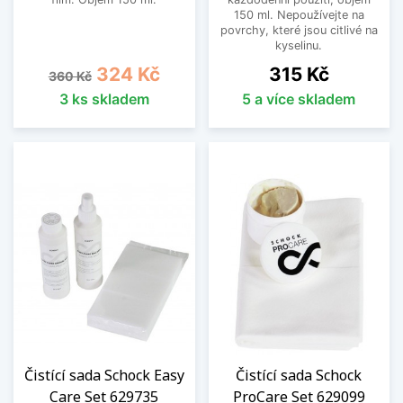
150 ml. Nepoužívejte na
povrchy, které jsou citlivé na
kyselinu.
Běžná cena
Cena
Cena
324 Kč
315 Kč
360 Kč
3 ks skladem
5 a více skladem
Čistící sada Schock Easy
Čistící sada Schock
Care Set 629735
ProCare Set 629099