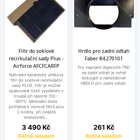
Filtr do soklové
Hrdlo pro zadní odtah
recirkulační sady Plus -
Faber 84.270101
Airforce AFCFCARFP
Pro napojení digestoře TRD
na zadní odtah je nutné
Náhradní keramický uhlíkový
dokoupit a nainstalovat
filtr do soklové recirkulační
HRDLO pro zadní odtah.
sady PLUS. Filtr je možné
opakovaně čistit vypálením v
troubě při teplotě 150 –
180°C. Minimální doba
potřebná k obnově filtrů jsou
2 hodiny, při zvláště
intenzivním...
Cena
Cena
3 490 Kč
261 Kč
Běžně skladem
Běžně skladem