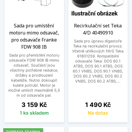
Sada pro umístění
Recirkulační set Teka
motoru mimo odsavač,
4/D 40490910
pro odsavače Franke
Sada pro úpravu digestoře
FDW 908 IB
Teka na recirkulační provoz.
Včetně uhlíkových filtrů Teka
Sada pro přemístění motoru
61801259. Kompatibilní
odsavače FDW 908 IB mimo
odsavače Teka: DOS 60.1
odsavač. Součástí jsou
ATBS, DOS 90.1 ATBS, DOS
všechny potřebné redukce,
60.1 VNBS, DOS 90.1 VNBS,
držáky a prodlouzení
DOS 60.2 VNBS, DOS 90.2
kabeláže. Nutno dokoupit
VNBS, DOS 60.2 ATBS,...
kulaté potrubí. Motor je
možné umístit maximálně 5,5
m od odsavače par.
Cena
Cena
3 159 Kč
1 490 Kč
1 ks skladem
Na dotaz
DOPRAVA ZDARMA