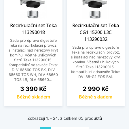
Recirkulační set Teka
Recirkulační set Teka
113290018
CG1 15200 L3C
113290032
Sada pro úpravu digestoře
Teka na recirkulační provoz,
Sada pro úpravu digestoře
s instalací nad nerezový kryt
Teka na recirkulační provoz,
komínu. Včetně uhlíkových
s instalací nad nerezový kryt
filtrů Teka 113290015.
komínu. Včetně uhlíkových
Kompatibilní odsavače Teka:
filtrů Teka 113290015.
DLV 68660 TOS BK, DLV
Kompatibilní odsavače Teka:
68660 TOS WH, DLV 68660
DVI 88-G1 EOS BM.
TOS LB, DLV 68660...
Cena
Cena
3 390 Kč
2 990 Kč
Běžně skladem
Běžně skladem
Zobrazuji 1. - 24. z celkem 65 produktů