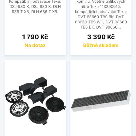
Kompatibilní odsavače Teka:
komínu. Včetně uhlíkových
DSJ 980 X, DSJ 680 X, DLH
filtrů Teka 113290015.
986 T XB, DLH 686 T XB.
Kompatibilní odsavače Teka:
DVT 68660 TBS BK, DVT
68660 TBS WH, DVT 98660
TBS BK, DVT 98660...
Cena
Cena
1 790 Kč
3 390 Kč
Na dotaz
Běžně skladem