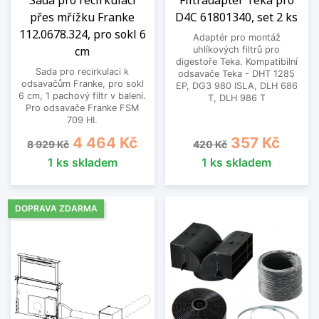
Sada pro recirkulaci
Filtradapter Teka pro
přes mřížku Franke
D4C 61801340, set 2 ks
112.0678.324, pro sokl 6
Adaptér pro montáž
cm
uhlíkových filtrů pro
digestoře Teka. Kompatibilní
Sada pro recirkulaci k
odsavače Teka - DHT 1285
odsavačům Franke, pro sokl
EP, DG3 980 ISLA, DLH 686
6 cm, 1 pachový filtr v balení.
T, DLH 986 T
Pro odsavače Franke FSM
709 HI.
Běžná cena
Cena
Běžná cena
Cena
4 464 Kč
357 Kč
8 929 Kč
420 Kč
1 ks skladem
1 ks skladem
DOPRAVA ZDARMA