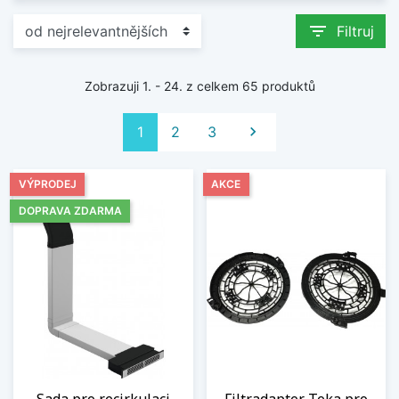
filter_list
Filtruj
Zobrazuji 1. - 24. z celkem 65 produktů
Další
1
2
3

VÝPRODEJ
AKCE
DOPRAVA ZDARMA