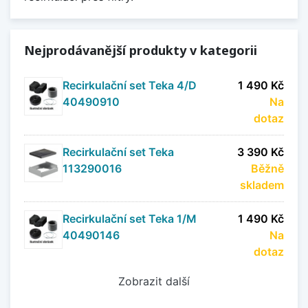
Nejprodávanější produkty v kategorii
Recirkulační set Teka 4/D
1 490 Kč
40490910
Na
dotaz
Recirkulační set Teka
3 390 Kč
113290016
Běžně
skladem
Recirkulační set Teka 1/M
1 490 Kč
40490146
Na
dotaz
Zobrazit další