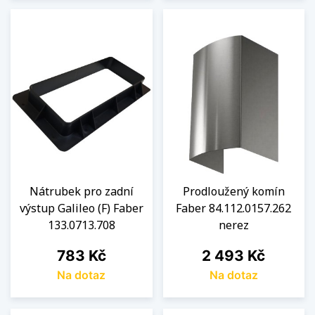
Nátrubek pro zadní
Prodloužený komín
výstup Galileo (F) Faber
Faber 84.112.0157.262
133.0713.708
nerez
Cena
Cena
783 Kč
2 493 Kč
Na dotaz
Na dotaz