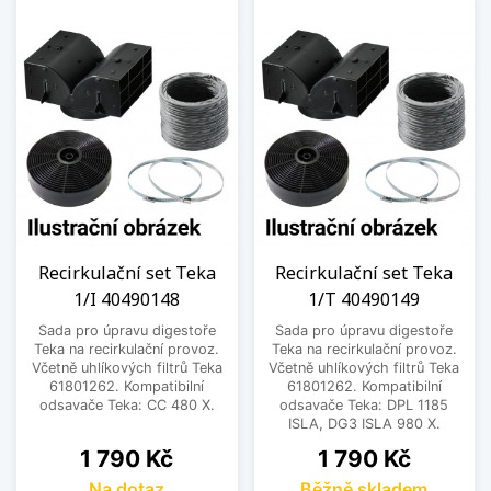
Recirkulační set Teka
Recirkulační set Teka
1/I 40490148
1/T 40490149
Sada pro úpravu digestoře
Sada pro úpravu digestoře
Teka na recirkulační provoz.
Teka na recirkulační provoz.
Včetně uhlíkových filtrů Teka
Včetně uhlíkových filtrů Teka
61801262. Kompatibilní
61801262. Kompatibilní
odsavače Teka: CC 480 X.
odsavače Teka: DPL 1185
ISLA, DG3 ISLA 980 X.
Cena
Cena
1 790 Kč
1 790 Kč
Na dotaz
Běžně skladem