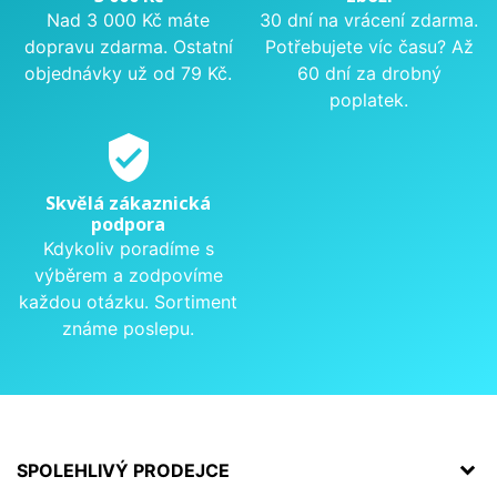
Nad 3 000 Kč máte
30 dní na vrácení zdarma.
dopravu zdarma. Ostatní
Potřebujete víc času? Až
objednávky už od 79 Kč.
60 dní za drobný
poplatek.
verified_user
Skvělá zákaznická
podpora
Kdykoliv poradíme s
výběrem a zodpovíme
každou otázku. Sortiment
známe poslepu.
SPOLEHLIVÝ PRODEJCE