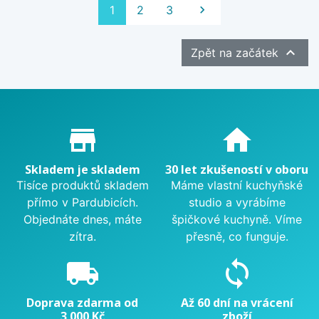
Další
1
2
3


Zpět na začátek
Proč nakupovat u nás?
store_mall_directory
home
Skladem je skladem
30 let zkušeností v oboru
Tisíce produktů skladem
Máme vlastní kuchyňské
přímo v Pardubicích.
studio a vyrábíme
Objednáte dnes, máte
špičkové kuchyně. Víme
zítra.
přesně, co funguje.
local_shipping
sync
Doprava zdarma od
Až 60 dní na vrácení
3 000 Kč
zboží