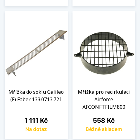
Mřížka do soklu Galileo
Mřížka pro recirkulaci
(F) Faber 133.0713.721
Airforce
AFCONFTFILM800
Cena
Cena
1 111 Kč
558 Kč
Na dotaz
Běžně skladem