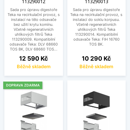
113290012
113290013
Sada pro úpravu digestoře
Sada pro úpravu digestoře
Teka na recirkulační provoz, s
Teka na recirkulační provoz, s
instalací na tělo odsavače
instalací do soklu korpusu.
bez užití krytu komínu.
Včetně regenerativních
Včetně regenerativních
uhlíkových filtrů Teka
uhlíkových filtrů Teka
113290014. Kompatibilní
113290009. Kompatibilní
odsavače Teka: FIH 16760
odsavače Teka: DLV 68660
TOS BK.
TOS BK, DLV 68660 TOS...
Cena
Cena
12 590 Kč
10 290 Kč
Běžně skladem
Běžně skladem
DOPRAVA ZDARMA