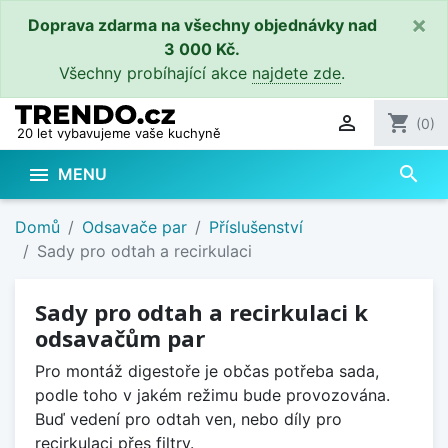
×
Doprava zdarma na všechny objednávky nad
3 000 Kč.
Všechny probíhající akce
najdete zde
.

shopping_cart
(0)
20 let vybavujeme vaše kuchyně
search

MENU
Domů
Odsavače par
Příslušenství
Sady pro odtah a recirkulaci
Sady pro odtah a recirkulaci k
odsavačům par
Pro montáž digestoře je občas potřeba sada,
podle toho v jakém režimu bude provozována.
Buď vedení pro odtah ven, nebo díly pro
recirkulaci přes filtry.