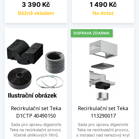
Cena
Cena
3 390 Kč
1 490 Kč
Běžně skladem
Na dotaz
DOPRAVA ZDARMA
Recirkulační set Teka
Recirkulační set Teka
D1CTP 40490150
113290017
Sada pro úpravu digestoře
Sada pro úpravu digestoře
Teka na recirkulační provoz.
Teka na recirkulační provoz,
Včetně uhlíkových filtrů.
s instalací nad nerezový kryt