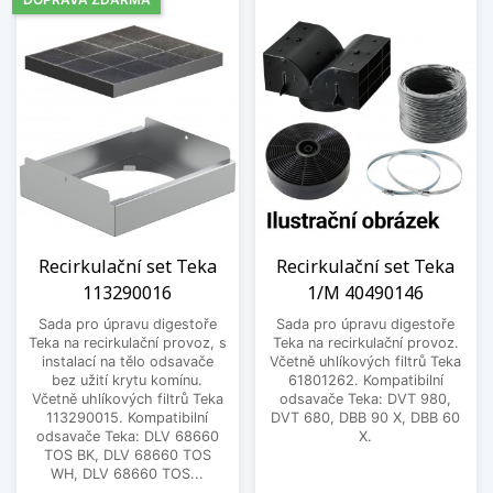
Recirkulační set Teka
Recirkulační set Teka
113290016
1/M 40490146
Sada pro úpravu digestoře
Sada pro úpravu digestoře
Teka na recirkulační provoz, s
Teka na recirkulační provoz.
instalací na tělo odsavače
Včetně uhlíkových filtrů Teka
bez užití krytu komínu.
61801262. Kompatibilní
Včetně uhlíkových filtrů Teka
odsavače Teka: DVT 980,
113290015. Kompatibilní
DVT 680, DBB 90 X, DBB 60
odsavače Teka: DLV 68660
X.
TOS BK, DLV 68660 TOS
WH, DLV 68660 TOS...