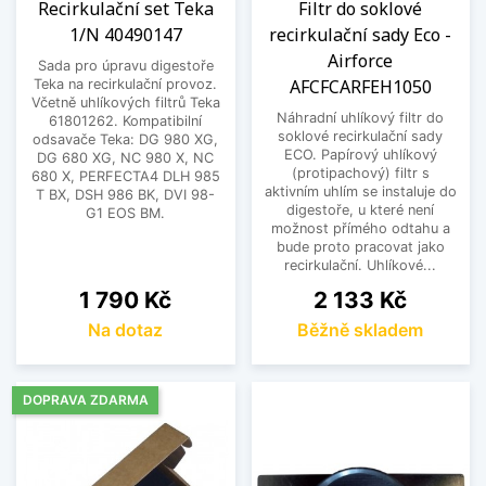
Recirkulační set Teka
Filtr do soklové
1/N 40490147
recirkulační sady Eco -
Airforce
Sada pro úpravu digestoře
AFCFCARFEH1050
Teka na recirkulační provoz.
Včetně uhlíkových filtrů Teka
Náhradní uhlíkový filtr do
61801262. Kompatibilní
soklové recirkulační sady
odsavače Teka: DG 980 XG,
ECO. Papírový uhlíkový
DG 680 XG, NC 980 X, NC
(protipachový) filtr s
680 X, PERFECTA4 DLH 985
aktivním uhlím se instaluje do
T BX, DSH 986 BK, DVI 98-
digestoře, u které není
G1 EOS BM.
možnost přímého odtahu a
bude proto pracovat jako
recirkulační. Uhlíkové...
Cena
Cena
1 790 Kč
2 133 Kč
Na dotaz
Běžně skladem
DOPRAVA ZDARMA