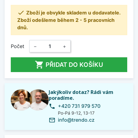

Zboží je obvykle skladem u dodavatele.
Zboží odešleme během 2 - 5 pracovních
dnů.
Počet
−
+

PŘIDAT DO KOŠÍKU
Jakýkoliv dotaz? Rádi vám
poradíme.
+420 731 979 570
phone
Po-Pá 9-12, 13-17
info@trendo.cz
mail_outline