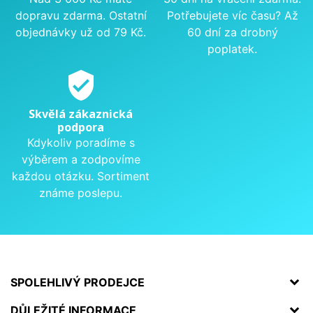
dopravu zdarma. Ostatní
Potřebujete víc času? Až
objednávky už od 79 Kč.
60 dní za drobný
poplatek.
verified_user
Skvělá zákaznická
podpora
Kdykoliv poradíme s
výběrem a zodpovíme
každou otázku. Sortiment
známe poslepu.
SPOLEHLIVÝ PRODEJCE
DŮLEŽITÉ INFORMACE