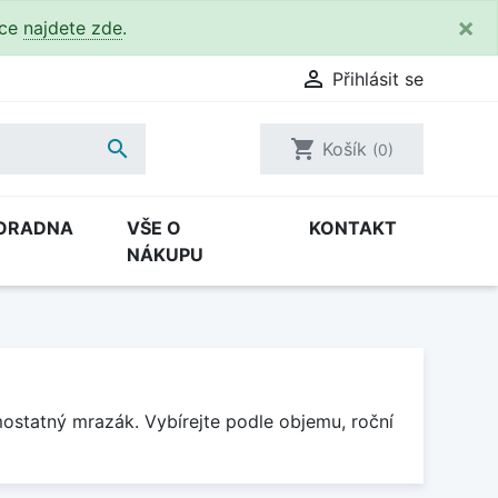
×
kce
najdete zde
.

Přihlásit se

shopping_cart
Košík
(0)
ORADNA
VŠE O
KONTAKT
NÁKUPU
ostatný mrazák. Vybírejte podle objemu, roční