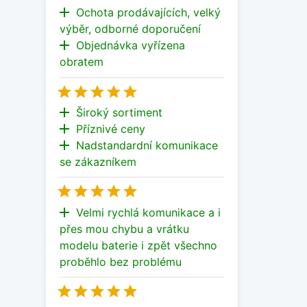
add
Ochota prodávajících, velký
výběr, odborné doporučení
add
Objednávka vyřízena
obratem





add
Široký sortiment
add
Příznivé ceny
add
Nadstandardní komunikace
se zákazníkem





add
Velmi rychlá komunikace a i
přes mou chybu a vrátku
modelu baterie i zpět všechno
proběhlo bez problému




