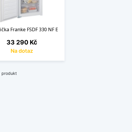
ička Franke FSDF 330 NF E
Cena
33 290 Kč
Na dotaz
1 produkt