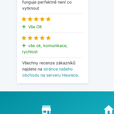
funguje perfektně není co
vytknout





add
Vše OK





add
vše ok, komunikace,
rychlost
Všechny recenze zákazníků
najdete na
stránce našeho
obchodu na serveru Heurece
.
Proč nakupovat u nás?
store_mall_directory
hom