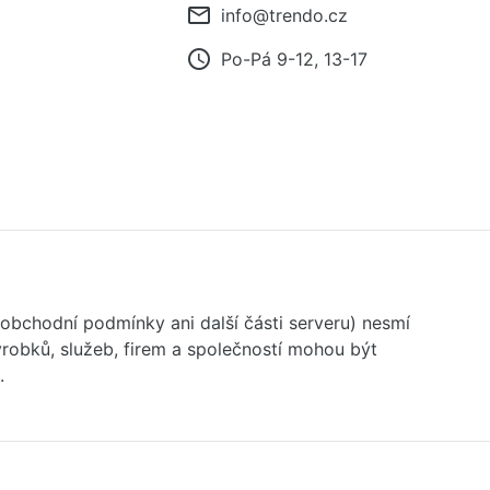
mail_outline
info@trendo.cz
access_time
Po-Pá 9-12, 13-17
 obchodní podmínky ani další části serveru) nesmí
robků, služeb, firem a společností mohou být
.