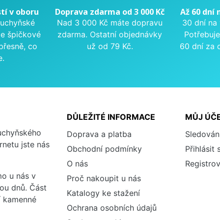
tí v oboru
Doprava zdarma od 3 000 Kč
Až 60 dní 
kuchyňské
Nad 3 000 Kč máte dopravu
30 dní na
me špičkové
zdarma. Ostatní objednávky
Potřebuje
přesně, co
už od 79 Kč.
60 dní za 
e.
DŮLEŽITÉ INFORMACE
MŮJ ÚČ
kuchyňského
Doprava a platba
Sledován
rnetu jste nás
Obchodní podmínky
Přihlásit 
O nás
Registrov
o u nás v
Proč nakoupit u nás
vou dnů. Část
Katalogy ke stažení
ší kamenné
Ochrana osobních údajů