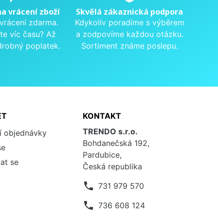
na vrácení zboží
Skvělá zákaznická podpora
 vrácení zdarma.
Kdykoliv poradíme s výběrem
te víc času? Až
a zodpovíme každou otázku.
drobný poplatek.
Sortiment známe poslepu.
ET
KONTAKT
TRENDO s.r.o.
í objednávky
Bohdanečská 192,
se
Pardubice,
at se
Česká republika
phone
731 979 570
phone
736 608 124