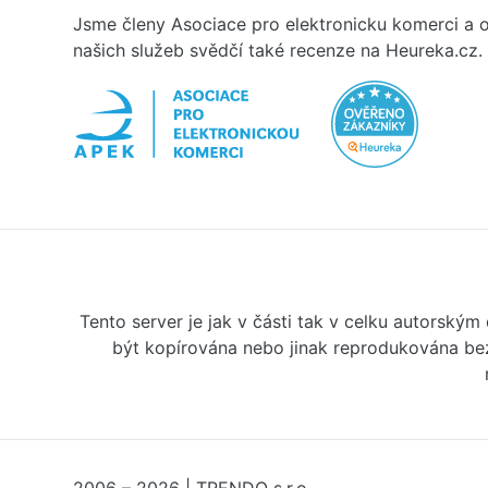
Jsme členy Asociace pro elektronicku komerci a o
našich služeb svědčí také recenze na Heureka.cz.
Tento server je jak v části tak v celku autorský
být kopírována nebo jinak reprodukována bez
2006 – 2026 | TRENDO s.r.o.