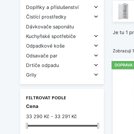

Doplňky a příslušenství

Čistící prostředky
Dávkovače saponátu
Je tu 1 p

Kuchyňské spotřebiče

Odpadkové koše
Zobrazuji 

Odsavače par

Drtiče odpadu
DOPRAVA

Grily
FILTROVAT PODLE
Cena
33 290 Kč - 33 291 Kč