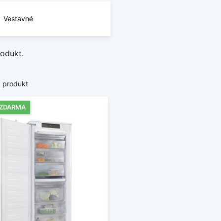
Vestavné
rodukt.
1 produkt
 ZDARMA