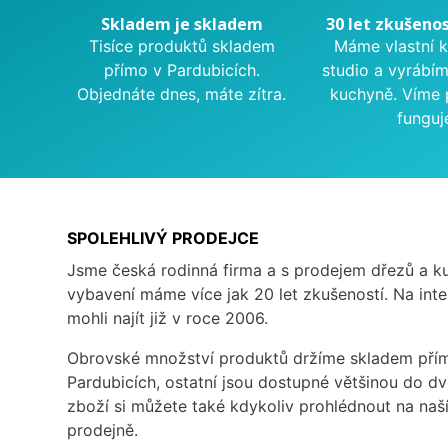
Skladem je skladem
30 let zkušenos
Tisíce produktů skladem
Máme vlastní 
přímo v Pardubicích.
studio a vyrábí
Objednáte dnes, máte zítra.
kuchyně. Víme 
funguj
SPOLEHLIVÝ PRODEJCE
Jsme česká rodinná firma a s prodejem dřezů a 
vybavení máme více jak 20 let zkušeností. Na inte
mohli najít již v roce 2006.
Obrovské množství produktů držíme skladem přím
Pardubicích, ostatní jsou dostupné většinou do d
zboží si můžete také kdykoliv prohlédnout na na
prodejně.