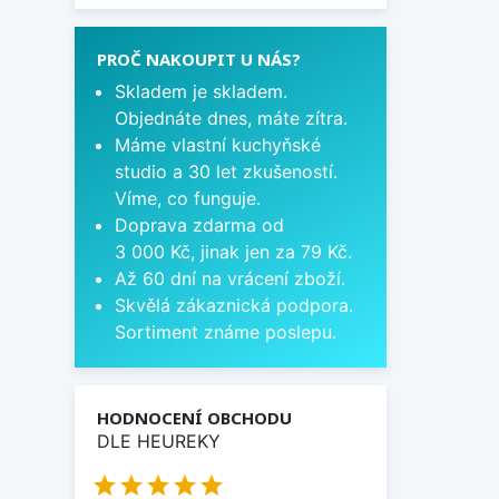
PROČ NAKOUPIT U NÁS?
Skladem je skladem.
Objednáte dnes, máte zítra.
Máme vlastní kuchyňské
studio a 30 let zkušeností.
Víme, co funguje.
Doprava zdarma od
3 000 Kč, jinak jen za 79 Kč.
Až 60 dní na vrácení zboží.
Skvělá zákaznická podpora.
Sortiment známe poslepu.
HODNOCENÍ OBCHODU
DLE HEUREKY




