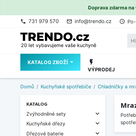
Doprava zdarma na 
731 979 570
info@trendo.cz
Po-
phone
mail_outline
access_time
20 let vybavujeme vaše kuchyně
flash_on
KATALOG ZBOŽÍ
VÝPRODEJ
Domů
Kuchyňské spotřebiče
Chladničky a mr
Mra
KATALOG

Zvýhodněné sety
Potřeb
spotře

Kuchyňské dřezy

Dřezové baterie