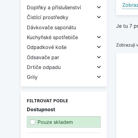
Zobraz
Díky v

Doplňky a příslušenství
by nar

Čistící prostředky
důkladn
Je tu 7 p
Dávkovače saponátu
Pravid

Kuchyňské spotřebiče
dřezu 
Zobrazuji 

Odpadkové koše
Tecton

Odsavače par
Zobraz

Drtiče odpadu

Grily
FILTROVAT PODLE
Dostupnost
Pouze skladem