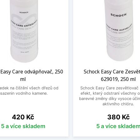
 Easy Care odvápňovač, 250
Schock Easy Care Zesvě
ml
629019, 250 ml
edek na čištění všech dřezů od
Schock Easy Care zesvětlovač 
usazenin vodního kamene.
efekt, který odstraní všechny 
barevné změny díky vysoce účin
aktivního chlóru.
Cena
Cena
420 Kč
380 Kč
5 a více skladem
5 a více sklade