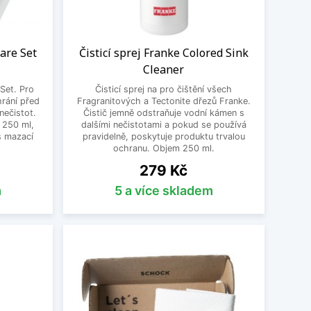
Care Set
Čisticí sprej Franke Colored Sink
Cleaner
Set. Pro
Čisticí sprej na pro čištění všech
hrání před
Fragranitových a Tectonite dřezů Franke.
ečistot.
Čistič jemně odstraňuje vodní kámen s
 250 ml,
dalšími nečistotami a pokud se používá
s mazací
pravidelně, poskytuje produktu trvalou
ochranu. Objem 250 ml.
Cena
279 Kč
m
5 a více skladem