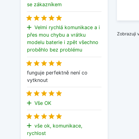
se zákazníkem





add
Velmi rychlá komunikace a i
Zobrazuji 
přes mou chybu a vrátku
modelu baterie i zpět všechno
proběhlo bez problému





funguje perfektně není co
vytknout





add
Vše OK





add
vše ok, komunikace,
rychlost