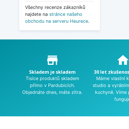
Všechny recenze zákazníků
najdete na
stránce našeho
obchodu na serveru Heurece
.
Proč nakupovat u nás?
store_mall_directory
hom
Skladem je skladem
30 let zkušenos
Tisíce produktů skladem
Máme vlastní 
přímo v Pardubicích.
studio a vyrábí
Objednáte dnes, máte zítra.
kuchyně. Víme 
funguj