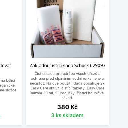
tlovač
Základní čistící sada Schock 629093
Čistící sada pro údržbu všech dřezů a
ochrana před ulpínáním vodního kamene a
má bělící
nečistot. Na dvě použití. Sada obsahuje 2x
organické
Easy Care aktivní čistící tablety, Easy Care
né složce
Balzám 30 ml, 2 ubrousky, čistící houbička,
návod.
Cena
380 Kč
m
3 ks skladem