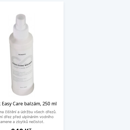
 Easy Care balzám, 250 ml
na čištění a údržbu všech dřezů.
ní dřez před ulpínáním vodního
kamene a zbytků nečistot.
Cena