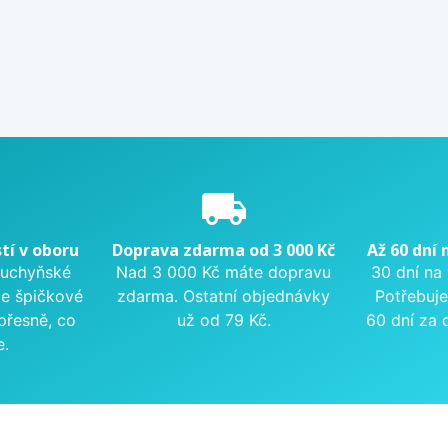
e
local_shipping
tí v oboru
Doprava zdarma od 3 000 Kč
Až 60 dní 
kuchyňské
Nad 3 000 Kč máte dopravu
30 dní na
me špičkové
zdarma. Ostatní objednávky
Potřebuje
přesně, co
už od 79 Kč.
60 dní za 
e.