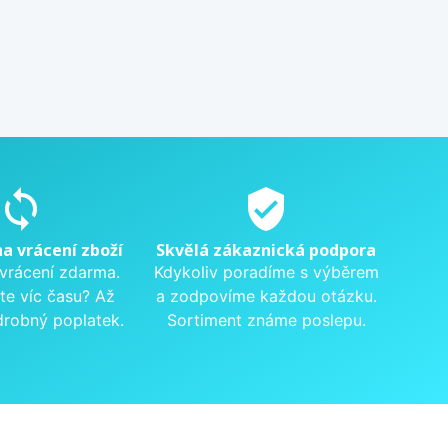
sync
verified_user
na vrácení zboží
Skvělá zákaznická podpora
 vrácení zdarma.
Kdykoliv poradíme s výběrem
te víc času? Až
a zodpovíme každou otázku.
drobný poplatek.
Sortiment známe poslepu.