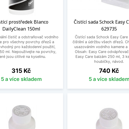
stící prostředek Blanco
Čistící sada Schock Easy 
DailyClean 150ml
629735
nální čistič a odstraňovač vodního
Čistící sada Schock Easy Care 
e pro všechny povrchy dřezů a
čištění a údržbu všech dřezů. C
, vhodný pro každodenní použití,
usazováním vodního kamene a n
50 ml. Nepoužívejte na povrchy,
Obsah: Easy Care odvápňovač
eré jsou citlivé na kyselinu.
Easy Care balzám 250 ml, 3 k
houbičky, návod.
Cena
Cena
315 Kč
740 Kč
5 a více skladem
5 a více sklade