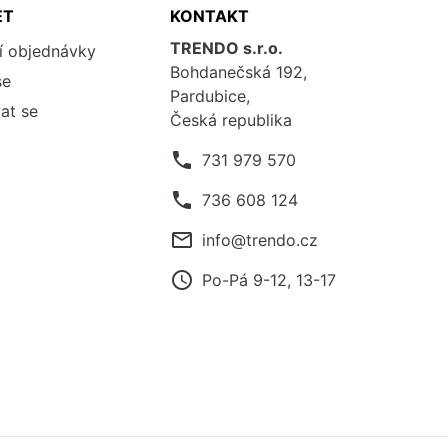
ET
KONTAKT
TRENDO s.r.o.
í objednávky
Bohdanečská 192,
se
Pardubice,
at se
Česká republika
phone
731 979 570
phone
736 608 124
mail_outline
info@trendo.cz
access_time
Po-Pá 9-12, 13-17