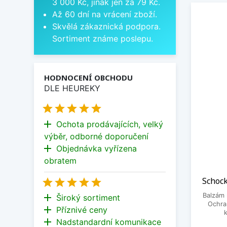
3 000 Kč, jinak jen za 79 Kč.
Až 60 dní na vrácení zboží.
Skvělá zákaznická podpora.
Sortiment známe poslepu.
HODNOCENÍ OBCHODU
DLE HEUREKY





add
Ochota prodávajících, velký
výběr, odborné doporučení
add
Objednávka vyřízena
obratem
Schock





Balzám 
add
Široký sortiment
Ochra
add
Příznivé ceny
add
Nadstandardní komunikace