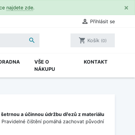
×
kce
najdete zde
.

Přihlásit se

shopping_cart
Košík
(0)
ORADNA
VŠE O
KONTAKT
NÁKUPU
o
šetrnou a účinnou údržbu dřezů z materiálu
. Pravidelné čištění pomáhá zachovat původní