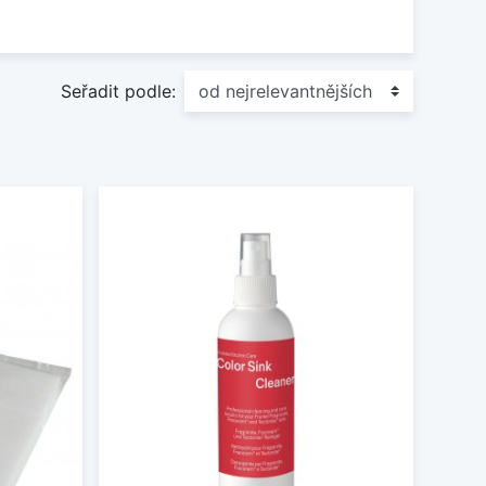
ěžné nečistoty, mastnotu i vodní kámen
, aniž
dné jak pro každodenní údržbu, tak pro
Seřadit podle:
nadňuje další údržbu, prodlužuje životnost
obivou. Správná péče je klíčem k tomu, aby