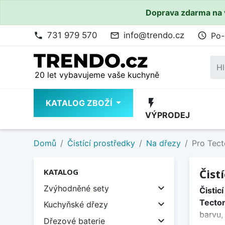
Doprava zdarma na 
731 979 570
info@trendo.cz
Po-
phone
mail_outline
access_time
20 let vybavujeme vaše kuchyně
flash_on
KATALOG ZBOŽÍ
VÝPRODEJ
Domů
Čistící prostředky
Na dřezy
Pro Tect
Čist
KATALOG

Zvýhodněné sety
Čistic
Tecton

Kuchyňské dřezy
barvu,

Dřezové baterie