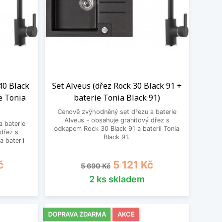
40 Black
Set Alveus (dřez Rock 30 Black 91 +
e Tonia
baterie Tonia Black 91)
Cenově zvýhodněný set dřezu a baterie
Alveus - obsahuje granitový dřez s
 baterie
odkapem Rock 30 Black 91 a baterii Tonia
dřez s
Black 91.
 baterii
Běžná cena
Cena
č
5 121 Kč
5 690 Kč
2 ks skladem
DOPRAVA ZDARMA
AKCE