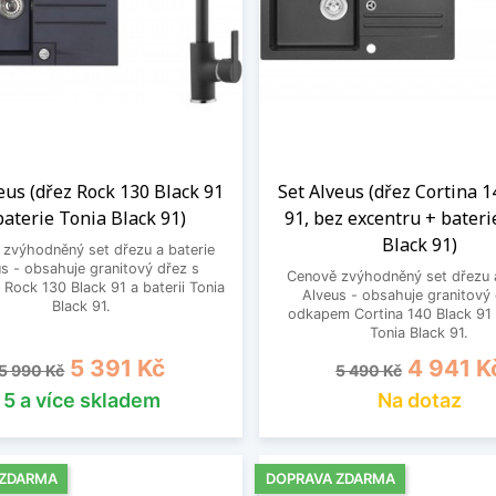
eus (dřez Rock 130 Black 91
Set Alveus (dřez Cortina 1
baterie Tonia Black 91)
91, bez excentru + bateri
Black 91)
zvýhodněný set dřezu a baterie
s - obsahuje granitový dřez s
Cenově zvýhodněný set dřezu a
Rock 130 Black 91 a baterii Tonia
Alveus - obsahuje granitový 
Black 91.
odkapem Cortina 140 Black 91 a
Tonia Black 91.
Běžná cena
Cena
Běžná cena
Cena
5 391 Kč
4 941 K
5 990 Kč
5 490 Kč
5 a více skladem
Na dotaz
 ZDARMA
DOPRAVA ZDARMA