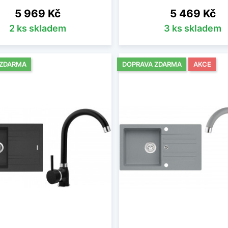
Cena
Cena
5 969 Kč
5 469 Kč
2 ks skladem
3 ks skladem
 ZDARMA
DOPRAVA ZDARMA
AKCE