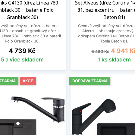
inks G4130 (dřez Linea 780
Set Alveus (dřez Cortina 1
nblack 30 + baterie Polo
81, bez excentru + bateri
Granblack 30)
Beton 81)
zvýhodněný set dřezu a baterie
Cenově zvýhodněný set dřezu a
4130 - obsahuje granitový dřez s
Alveus - obsahuje granitový 
Linea 780 Granblack 30 a baterii
odkapem Cortina 140 Beton 81 
Polo Granblack 30.
Tonia Beton 81.
Cena
Běžná cena
Cena
4 739 Kč
4 941 K
5 490 Kč
5 a více skladem
1 ks skladem
 ZDARMA
AKCE
DOPRAVA ZDARMA