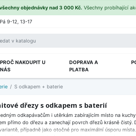
všechny objednávky nad 3 000 Kč.
Všechny probíhající a
Pá 9-12, 13-17
PROČ NAKOUPIT U
DOPRAVA A
P
NÁS
PLATBA
erie
S odkapem + baterie
itové dřezy s odkapem s baterií
edným odkapávačům i utěrkám zabírajícím místo na kuchyňs
m přímo do dřezu a zanechají povrch dřezů krásně čistý. D
variantě, případně jako otočné pro maximální úsporu místa