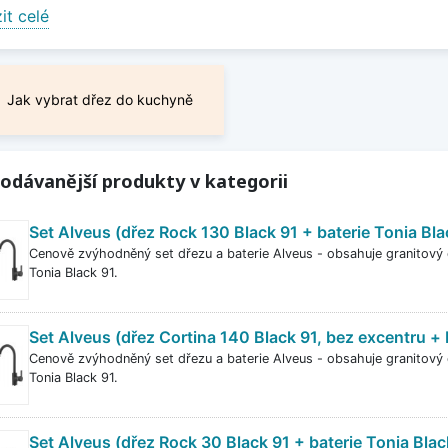
ové dřezy jsou atraktivní, vysoce odolné, vyrobené z moder
it celé
ých variant, zahrnující odstíny černé, bílé, pískových bare
 proti znečištění, nárazu, stárnutí, poškrábání, vysoké te
době jsou tak schopné zachovat si původní a čistý vzhled
Jak vybrat dřez do kuchyně
it méně
odávanější produkty v kategorii
Set Alveus (dřez Rock 130 Black 91 + baterie Tonia Bla
Cenově zvýhodněný set dřezu a baterie Alveus - obsahuje granitový 
Tonia Black 91.
Set Alveus (dřez Cortina 140 Black 91, bez excentru + 
Cenově zvýhodněný set dřezu a baterie Alveus - obsahuje granitový 
Tonia Black 91.
Set Alveus (dřez Rock 30 Black 91 + baterie Tonia Blac