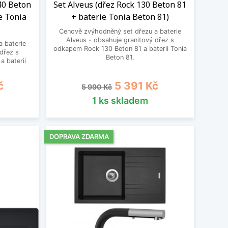
40 Beton
Set Alveus (dřez Rock 130 Beton 81
e Tonia
+ baterie Tonia Beton 81)
Cenově zvýhodněný set dřezu a baterie
Alveus - obsahuje granitový dřez s
 baterie
odkapem Rock 130 Beton 81 a baterii Tonia
dřez s
Beton 81.
a baterii
Běžná cena
Cena
č
5 391 Kč
5 990 Kč
1 ks skladem
DOPRAVA ZDARMA