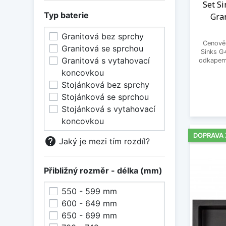
Pureblack 26
Set S
Puro
Typ baterie
Gra
Sahara
Granitová bez sprchy
Sahara 50
Cenově 
Granitová se sprchou
Silverstone
Sinks G
Granitová s vytahovací
Steel 04
odkapem 
koncovkou
Stone
Stojánková bez sprchy
Titanium 72
Stojánková se sprchou
Truffle 54
Stojánková s vytahovací
Twilight 05
koncovkou
White 11
Černá
DOPRAVA
help
Jaký je mezi tím rozdíl?
Šedá břidlice
Šedá vulkán
Šedý kámen
Přibližný rozměr - délka (mm)
550 - 599 mm
600 - 649 mm
650 - 699 mm