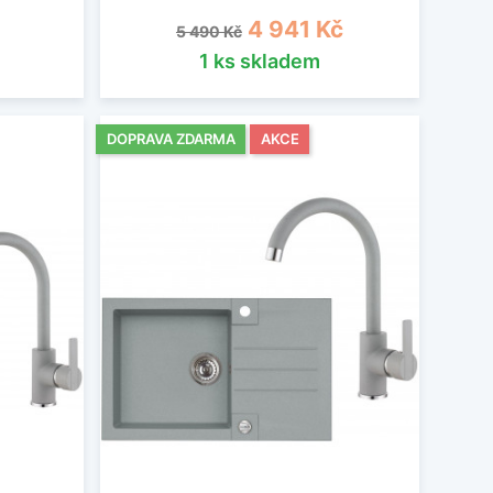
Běžná cena
Cena
4 941 Kč
5 490 Kč
1 ks skladem
DOPRAVA ZDARMA
AKCE