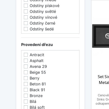
Odstíny pískové
Odstíny světlé
Odstíny vínové
Odstíny černé
Odstíny šedé
Provedení dřezu
Antracit
Asphalt
Avena 29
Beige 55
Set S
Berry
Metal
Beton 81
Black 91
Bronze
Cenově 
Sinks G
Bílá
odkapem 
Bílá soft