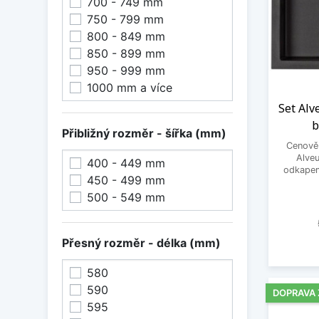
700 - 749 mm
750 - 799 mm
800 - 849 mm
850 - 899 mm
950 - 999 mm
1000 mm a více
Set Alv
b
Přibližný rozměr - šířka (mm)
Cenově 
Alveu
400 - 449 mm
odkapem
450 - 499 mm
500 - 549 mm
Přesný rozměr - délka (mm)
580
590
DOPRAVA
595