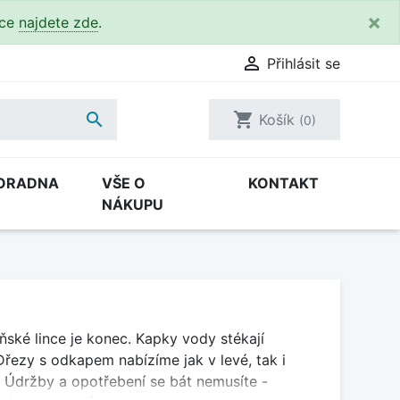
×
kce
najdete zde
.

Přihlásit se

shopping_cart
Košík
(0)
ORADNA
VŠE O
KONTAKT
NÁKUPU
ké lince je konec. Kapky vody stékají
řezy s odkapem nabízíme jak v levé, tak i
. Údržby a opotřebení se bát nemusíte -