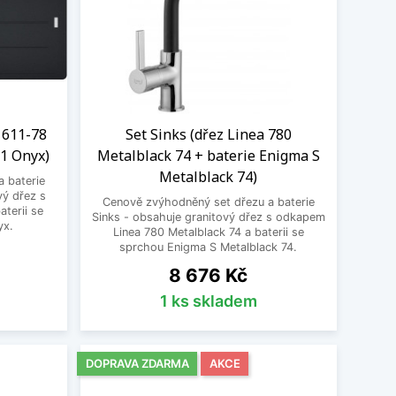
 611-78
Set Sinks (dřez Linea 780
71 Onyx)
Metalblack 74 + baterie Enigma S
Metalblack 74)
 baterie
vý dřez s
Cenově zvýhodněný set dřezu a baterie
terii se
Sinks - obsahuje granitový dřez s odkapem
yx.
Linea 780 Metalblack 74 a baterii se
sprchou Enigma S Metalblack 74.
Cena
8 676 Kč
1 ks skladem
DOPRAVA ZDARMA
AKCE