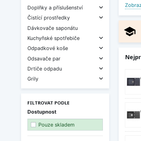
granit
Zobraz

Doplňky a příslušenství
barevn
odolné

Čistící prostředky
Dlouho
Dávkovače saponátu
school
Zobraz

Kuchyňské spotřebiče

Odpadkové koše
Nejpr

Odsavače par

Drtiče odpadu

Grily
FILTROVAT PODLE
Dostupnost
Pouze skladem