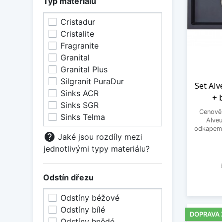
Typ materiálu
Cristadur
Cristalite
Fragranite
Granital
Granital Plus
Silgranit PuraDur
Set Alv
Sinks ACR
+ 
Sinks SGR
Cenově 
Sinks Telma
Alveu
odkapem 
help
Jaké jsou rozdíly mezi
jednotlivými typy materiálu?
Odstín dřezu
Odstíny béžové
Odstíny bílé
DOPRAVA
Odstíny hnědé