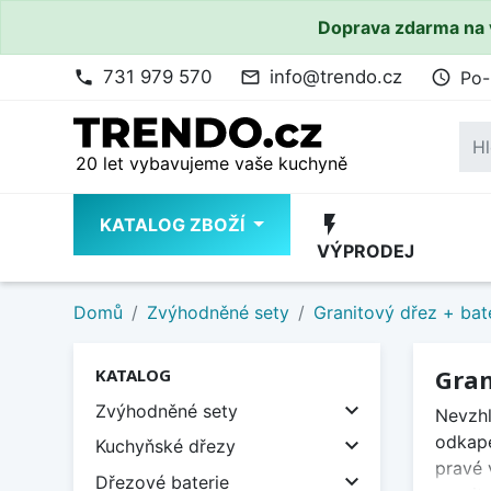
Doprava zdarma na 
731 979 570
info@trendo.cz
Po-
phone
mail_outline
access_time
20 let vybavujeme vaše kuchyně
flash_on
KATALOG ZBOŽÍ
VÝPRODEJ
Domů
Zvýhodněné sety
Granitový dřez + bat
Gran
KATALOG

Zvýhodněné sety
Nevzhl
odkape

Kuchyňské dřezy
pravé 

Dřezové baterie