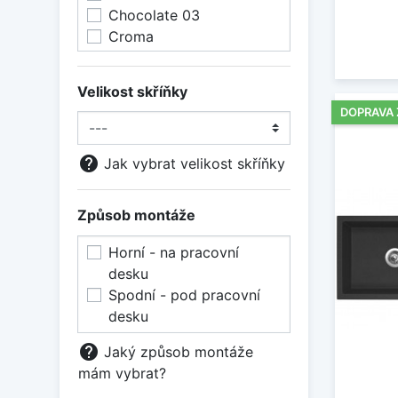
Chocolate 03
Croma
Deep Black 90
Granblack 30
Velikost skříňky
Kašmír
DOPRAVA
Magma
Magnolia
help
Jak vybrat velikost skříňky
Marone 93
Matná černá
Metalblack 74
Způsob montáže
Milk 28
Nanoblack N6
Horní - na pracovní
Nanogrey N4
desku
Nanotruffle N3
Spodní - pod pracovní
Nero
desku
Onyx
help
Jaký způsob montáže
Pebble 02
mám vybrat?
Polaris