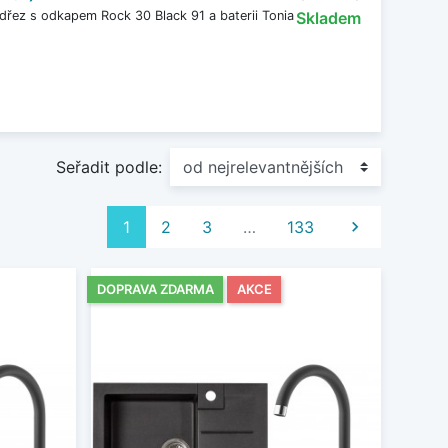
dřez s odkapem Rock 30 Black 91 a baterii Tonia
Skladem
Seřadit podle:
Další
1
2
3
…
133

DOPRAVA ZDARMA
AKCE