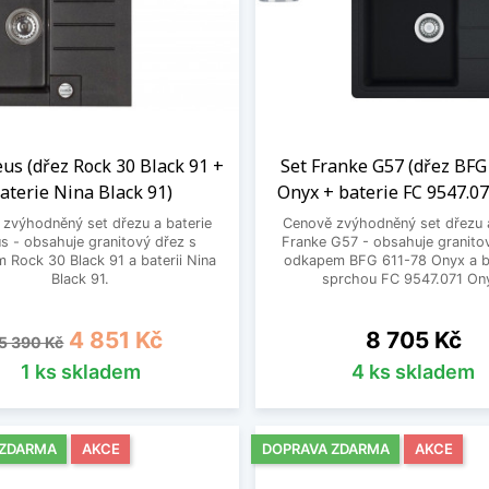
eus (dřez Rock 30 Black 91 +
Set Franke G57 (dřez BFG
aterie Nina Black 91)
Onyx + baterie FC 9547.0
zvýhodněný set dřezu a baterie
Cenově zvýhodněný set dřezu a
s - obsahuje granitový dřez s
Franke G57 - obsahuje granito
 Rock 30 Black 91 a baterii Nina
odkapem BFG 611-78 Onyx a ba
Black 91.
sprchou FC 9547.071 On
Běžná cena
Cena
Cena
4 851 Kč
8 705 Kč
5 390 Kč
1 ks skladem
4 ks skladem
 ZDARMA
AKCE
DOPRAVA ZDARMA
AKCE