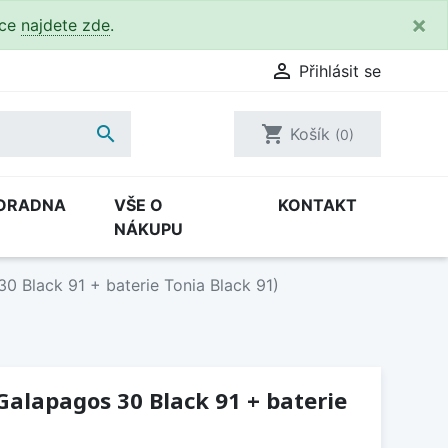
×
kce
najdete zde
.

Přihlásit se

shopping_cart
Košík
(0)
ORADNA
VŠE O
KONTAKT
NÁKUPU
0 Black 91 + baterie Tonia Black 91)
 Galapagos 30 Black 91 + baterie