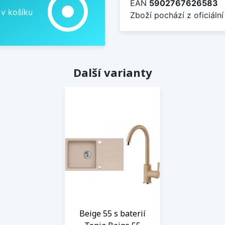
adjust
EAN
5902767626583
 v košíku
Zboží pochází z oficiální
Další varianty
Beige 55 s baterií