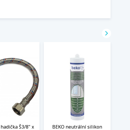

hadička Š3/8" x
BEKO neutrální silikon
Flex