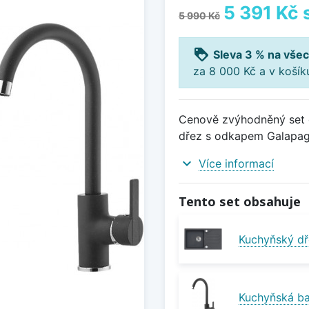
5 391 Kč
5 990 Kč
loyalty
Sleva 3 % na všec
za 8 000 Kč a v koší
Cenově zvýhodněný set d
dřez s odkapem Galapagos
expand_more
Více informací
Tento set obsahuje
Kuchyňský dř
Kuchyňská ba