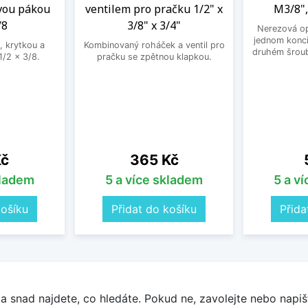
vou pákou
ventilem pro pračku 1/2" x
M3/8",
/8
3/8" x 3/4"
Nerezová op
jednom konci
, krytkou a
Kombinovaný roháček a ventil pro
druhém šroub
/2 x 3/8.
pračku se zpětnou klapkou.
Cena
Kč
365 Kč
kladem
5 a více skladem
5 a v
košíku
Přidat do košíku
Přida
a snad najdete, co hledáte. Pokud ne, zavolejte nebo napišt