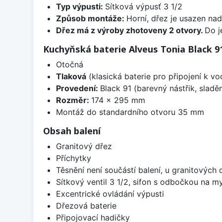
Typ výpusti:
Sítková výpusť 3 1/2
Způsob montáže:
Horní, dřez je usazen na
Dřez má z výroby zhotoveny 2 otvory.
Do j
Kuchyňská baterie Alveus Tonia Black 9
Otočná
Tlaková
(klasická baterie pro připojení k v
Provedení:
Black 91 (barevný nástřik, slad
Rozměr:
174 x 295 mm
Montáž do standardního otvoru 35 mm
Obsah balení
Granitový dřez
Příchytky
Těsnění není součástí balení, u granitových 
Sítkový ventil 3 1/2, sifon s odbočkou na m
Excentrické ovládání výpusti
Dřezová baterie
Připojovací hadičky