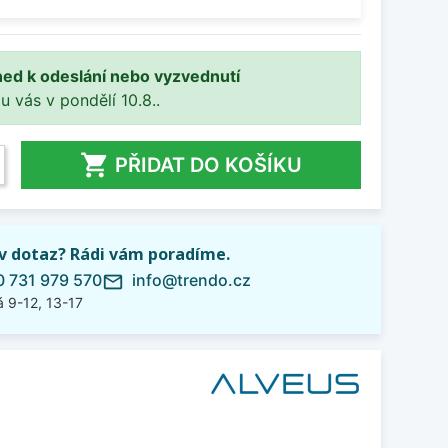
ned k odeslání nebo vyzvednutí
 u vás v pondělí 10.8..

PŘIDAT DO KOŠÍKU
iv dotaz? Rádi vám poradíme.
 731 979 570
info@trendo.cz
mail_outline
 9-12, 13-17