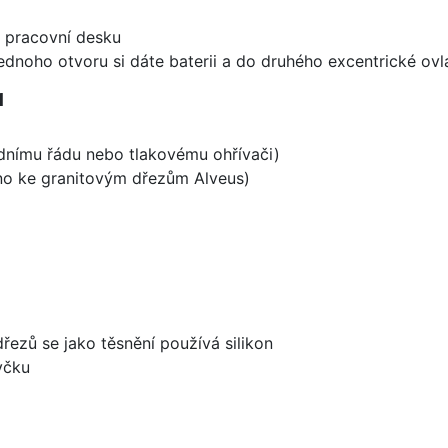
d pracovní desku
ednoho otvoru si dáte baterii a do druhého excentrické ovl
1
odnímu řádu nebo tlakovému ohřívači)
ěno ke granitovým dřezům Alveus)
dřezů se jako těsnění používá silikon
yčku