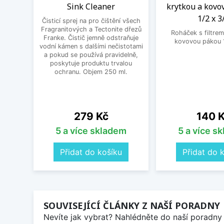
Sink Cleaner
krytkou a kovo
1/2 x 3
Čisticí sprej na pro čištění všech
Fragranitových a Tectonite dřezů
Roháček s filtrem
Franke. Čistič jemně odstraňuje
kovovou pákou 1
vodní kámen s dalšími nečistotami
a pokud se používá pravidelně,
poskytuje produktu trvalou
ochranu. Objem 250 ml.
Cena
Cena
279 Kč
140 
5 a více skladem
5 a více s
Přidat do košíku
Přidat do 
SOUVISEJÍCÍ ČLÁNKY Z NAŠÍ PORADNY
Nevíte jak vybrat? Nahlédněte do naší poradny 