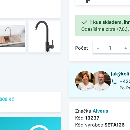

1 kus skladem, ih
Odesíláme zítra (7.8.),
Počet
−
+
Jakýkol
+420
phone
Po-Pá
000 Kč
Značka
Alveus
Kód
13237
Kód výrobce
SETA126