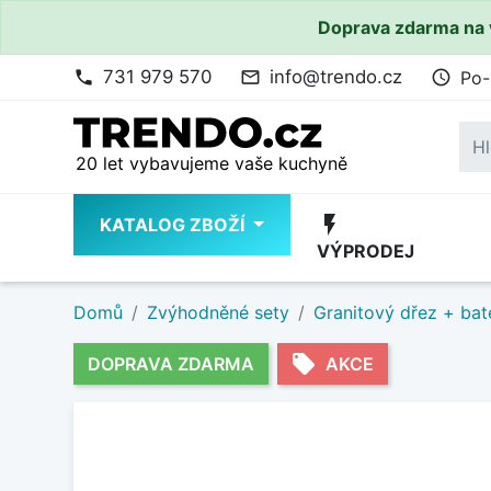
Doprava zdarma na 
731 979 570
info@trendo.cz
Po-
phone
mail_outline
access_time
20 let vybavujeme vaše kuchyně
flash_on
KATALOG ZBOŽÍ
VÝPRODEJ
Domů
Zvýhodněné sety
Granitový dřez + bat
local_offer
DOPRAVA ZDARMA
AKCE