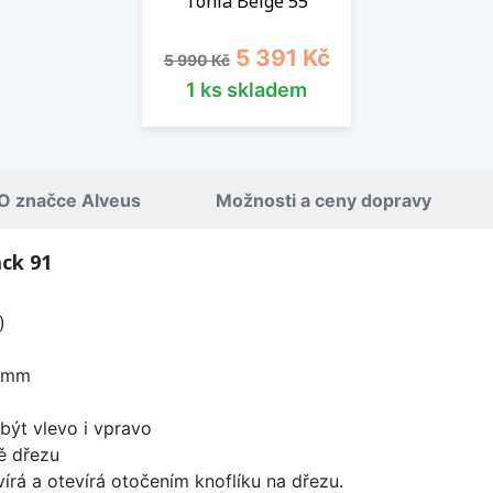
Tonia Beige 55
Běžná cena
Cena
5 391 Kč
5 990 Kč
1 ks skladem
O značce Alveus
Možnosti a ceny dopravy
ck 91
)
0 mm
být vlevo i vpravo
ě dřezu
írá a otevírá otočením knoflíku na dřezu.