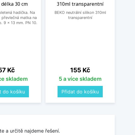
 délka 30 cm
310ml transparentní
Schoc
letená hadička. Na
BEKO neutrální silikon 310ml
Un
 převlečná matka na
transparentní
Schoc
. 9 x 13 mm. PN 10.
dře
nastav
vho
přib
čern
18
Cena
Cena
57 Kč
155 Kč
íce skladem
5 a více skladem
t do košíku
Přidat do košíku
e a určitě najdeme řešení.