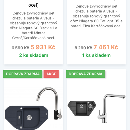
ocel)
Cenově zvýhodněný set
dřezu a baterie Alveus -
Cenově zvýhodněný set
obsahuje rohový granitový
dřezu a baterie Alveus -
dřez Niagara 60 Twilight 05 a
obsahuje rohový granitový
baterii Elza Kartáčovaná ocel.
dřez Niagara 60 Black 91 a
baterii Mintas
Černá/Kartáčovaná ocel.
Běžná cena
Cena
Běžná cena
Cena
5 931 Kč
7 461 Kč
6 590 Kč
8 290 Kč
2 ks skladem
1 ks skladem
DOPRAVA ZDARMA
AKCE
DOPRAVA ZDARMA