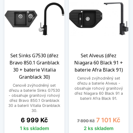
Set Sinks G7530 (dřez
Set Alveus (dřez
Bravo 850.1 Granblack
Niagara 60 Black 91 +
30 + baterie Vitalia
baterie Afra Black 91)
Granblack 30)
Cenově zvýhodněný set
dřezu a baterie Alveus -
Cenově zvýhodněný set
obsahuje rohový granitový
dřezu a baterie Sinks G7530
dřez Niagara 60 Black 91 a
- obsahuje granitový rohový
baterii Afra Black 91.
dřez Bravo 850.1 Granblack
30 a baterii Vitalia Granblack
30.
Cena
Běžná cena
Cena
6 999 Kč
7 101 Kč
7 890 Kč
1 ks skladem
2 ks skladem