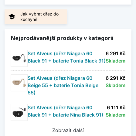
moderních materiálů a dostupné v široké škále
barevných variant, zahrnující odstíny černé, bílé,
Jak vybrat dřez do
school
pískových barev a mnoho dalších. Granitové
kuchyně
dřezy jsou vysoce odolné proti znečištění,
nárazu, stárnutí, poškrábání, vysoké teplotě až
Nejprodávanější produkty v kategorii
do 280°C i chemickému poškození. Dlouhodobě
jsou tak schopné zachovat si původní a čistý
Set Alveus (dřez Niagara 60
6 291 Kč
vzhled bez náročných požadavků na jejich
Black 91 + baterie Tonia Black 91)
Skladem
údržbu.
Zobrazit méně
Set Alveus (dřez Niagara 60
6 291 Kč
Beige 55 + baterie Tonia Beige
Skladem
55)
Set Alveus (dřez Niagara 60
6 111 Kč
Black 91 + baterie Nina Black 91)
Skladem
Zobrazit další