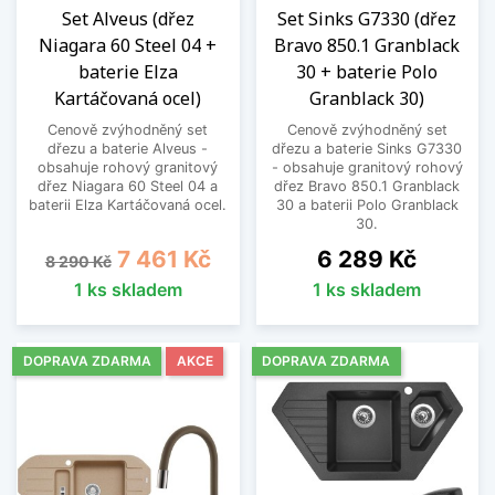
Set Alveus (dřez
Set Sinks G7330 (dřez
Niagara 60 Steel 04 +
Bravo 850.1 Granblack
baterie Elza
30 + baterie Polo
Kartáčovaná ocel)
Granblack 30)
Cenově zvýhodněný set
Cenově zvýhodněný set
dřezu a baterie Alveus -
dřezu a baterie Sinks G7330
obsahuje rohový granitový
- obsahuje granitový rohový
dřez Niagara 60 Steel 04 a
dřez Bravo 850.1 Granblack
baterii Elza Kartáčovaná ocel.
30 a baterii Polo Granblack
30.
Běžná cena
Cena
Cena
7 461 Kč
6 289 Kč
8 290 Kč
1 ks skladem
1 ks skladem
DOPRAVA ZDARMA
AKCE
DOPRAVA ZDARMA