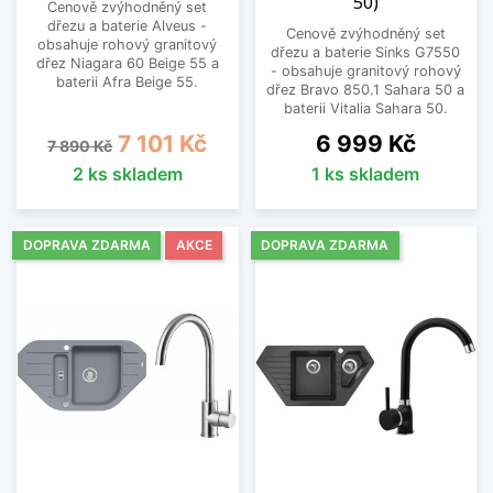
50)
Cenově zvýhodněný set
dřezu a baterie Alveus -
Cenově zvýhodněný set
obsahuje rohový granitový
dřezu a baterie Sinks G7550
dřez Niagara 60 Beige 55 a
- obsahuje granitový rohový
baterii Afra Beige 55.
dřez Bravo 850.1 Sahara 50 a
baterii Vitalia Sahara 50.
Běžná cena
Cena
Cena
7 101 Kč
6 999 Kč
7 890 Kč
2 ks skladem
1 ks skladem
DOPRAVA ZDARMA
AKCE
DOPRAVA ZDARMA