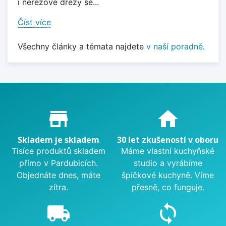
i nerezové dřezy se...
Číst více
Všechny články a témata najdete
v naší poradně
.
Proč nakupovat u nás?
store_mall_directory
home
Skladem je skladem
30 let zkušeností v oboru
Tisíce produktů skladem
Máme vlastní kuchyňské
přímo v Pardubicích.
studio a vyrábíme
Objednáte dnes, máte
špičkové kuchyně. Víme
zítra.
přesně, co funguje.
local_shipping
sync