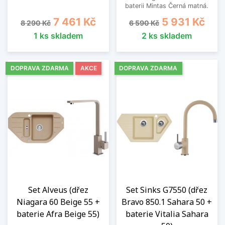
baterii Mintas Černá matná.
Běžná cena
Cena
Běžná cena
Cena
7 461 Kč
5 931 Kč
8 290 Kč
6 590 Kč
1 ks skladem
2 ks skladem
DOPRAVA ZDARMA
AKCE
DOPRAVA ZDARMA
Set Alveus (dřez
Set Sinks G7550 (dřez
Niagara 60 Beige 55 +
Bravo 850.1 Sahara 50 +
baterie Afra Beige 55)
baterie Vitalia Sahara