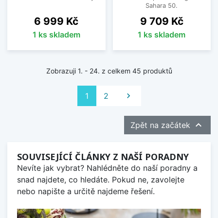
Sahara 50.
Cena
Cena
6 999 Kč
9 709 Kč
1 ks skladem
1 ks skladem
Zobrazuji 1. - 24. z celkem 45 produktů
Další
1
2


Zpět na začátek
SOUVISEJÍCÍ ČLÁNKY Z NAŠÍ PORADNY
Nevíte jak vybrat? Nahlédněte do naší poradny a
snad najdete, co hledáte. Pokud ne, zavolejte
nebo napište a určitě najdeme řešení.