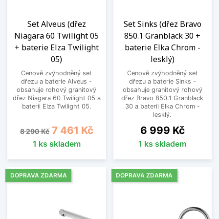
Set Alveus (dřez
Set Sinks (dřez Bravo
Niagara 60 Twilight 05
850.1 Granblack 30 +
+ baterie Elza Twilight
baterie Elka Chrom -
05)
lesklý)
Cenově zvýhodněný set
Cenově zvýhodněný set
dřezu a baterie Alveus -
dřezu a baterie Sinks -
obsahuje rohový granitový
obsahuje granitový rohový
dřez Niagara 60 Twilight 05 a
dřez Bravo 850.1 Granblack
baterii Elza Twilight 05.
30 a baterii Elka Chrom -
lesklý.
Běžná cena
Cena
Cena
7 461 Kč
6 999 Kč
8 290 Kč
1 ks skladem
1 ks skladem
DOPRAVA ZDARMA
DOPRAVA ZDARMA