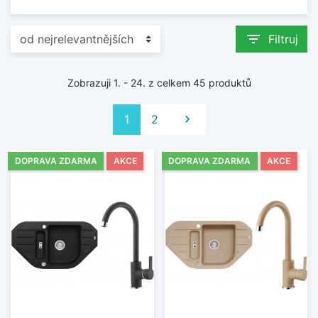
filter_list
Filtruj
Zobrazuji 1. - 24. z celkem 45 produktů
Další
1
2

DOPRAVA ZDARMA
AKCE
DOPRAVA ZDARMA
AKCE