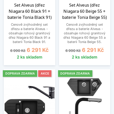
Set Alveus (dřez
Set Alveus (dřez
Niagara 60 Black 91 +
Niagara 60 Beige 55 +
baterie Tonia Black 91)
baterie Tonia Beige 55)
Cenově zvýhodněný set
Cenově zvýhodněný set
dřezu a baterie Alveus -
dřezu a baterie Alveus -
obsahuje rohový granitový
obsahuje rohový granitový
dřez Niagara 60 Black 91 a
dřez Niagara 60 Beige 55 a
baterii Tonia Black 91.
baterii Tonia Beige 55.
Běžná cena
Cena
Běžná cena
Cena
6 291 Kč
6 291 Kč
6 990 Kč
6 990 Kč
2 ks skladem
2 ks skladem
DOPRAVA ZDARMA
AKCE
DOPRAVA ZDARMA