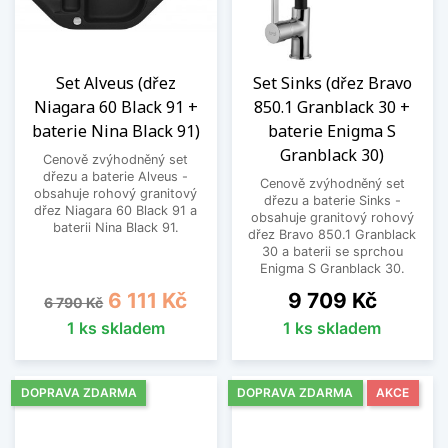
Set Alveus (dřez
Set Sinks (dřez Bravo
Niagara 60 Black 91 +
850.1 Granblack 30 +
baterie Nina Black 91)
baterie Enigma S
Granblack 30)
Cenově zvýhodněný set
dřezu a baterie Alveus -
Cenově zvýhodněný set
obsahuje rohový granitový
dřezu a baterie Sinks -
dřez Niagara 60 Black 91 a
obsahuje granitový rohový
baterii Nina Black 91.
dřez Bravo 850.1 Granblack
30 a baterii se sprchou
Enigma S Granblack 30.
Běžná cena
Cena
Cena
6 111 Kč
9 709 Kč
6 790 Kč
1 ks skladem
1 ks skladem
DOPRAVA ZDARMA
DOPRAVA ZDARMA
AKCE