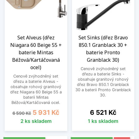
Set Alveus (dřez
Set Sinks (dřez Bravo
Niagara 60 Beige 55 +
850.1 Granblack 30 +
baterie Mintas
baterie Pronto
Béžová/Kartáčovaná
Granblack 30)
ocel)
Cenově zvýhodněný set
dřezu a baterie Sinks -
Cenově zvýhodněný set
obsahuje granitový rohový
dřezu a baterie Alveus -
dřez Bravo 850.1 Granblack
obsahuje rohový granitový
30 a baterii Pronto Granblack
dřez Niagara 60 Beige 55 a
30.
baterii Mintas
Béžová/Kartáčovaná ocel.
Běžná cena
Cena
Cena
5 931 Kč
6 521 Kč
6 590 Kč
2 ks skladem
1 ks skladem