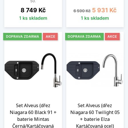
50.
Cena
Běžná cena
Cena
8 749 Kč
5 931 Kč
6 590 Kč
1 ks skladem
1 ks skladem
DOPRAVA ZDARMA
AKCE
DOPRAVA ZDARMA
AKCE
Set Alveus (dřez
Set Alveus (dřez
Niagara 60 Black 91 +
Niagara 60 Twilight 05
baterie Mintas
+ baterie Elza
Černá/Kartáčovaná
Kartáčovaná ocel)