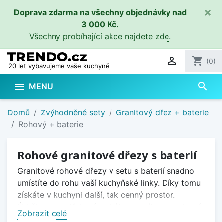
×
Doprava zdarma na všechny objednávky nad
3 000 Kč.
Všechny probíhající akce
najdete zde
.

shopping_cart
(0)
20 let vybavujeme vaše kuchyně
search

MENU
Domů
Zvýhodněné sety
Granitový dřez + baterie
Rohový + baterie
Rohové granitové dřezy s baterií
Granitové rohové dřezy v setu s baterií snadno
umístíte do rohu vaší kuchyňské linky. Díky tomu
získáte v kuchyni další, tak cenný prostor.
Údržby a opotřebení se bát nemusíte - granitové
Zobrazit celé
dřezy jsou atraktivní, vysoce odolné, vyrobené z