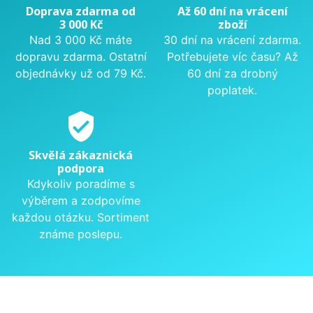
Doprava zdarma od
Až 60 dní na vrácení
3 000 Kč
zboží
Nad 3 000 Kč máte
30 dní na vrácení zdarma.
dopravu zdarma. Ostatní
Potřebujete víc času? Až
objednávky už od 79 Kč.
60 dní za drobný
poplatek.
verified_user
Skvělá zákaznická
podpora
Kdykoliv poradíme s
výběrem a zodpovíme
každou otázku. Sortiment
známe poslepu.