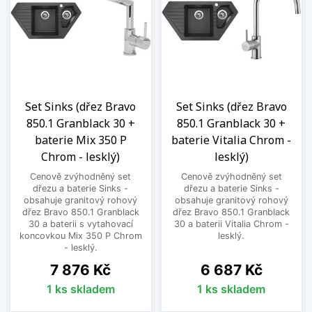
Set Sinks (dřez Bravo
Set Sinks (dřez Bravo
850.1 Granblack 30 +
850.1 Granblack 30 +
baterie Mix 350 P
baterie Vitalia Chrom -
Chrom - lesklý)
lesklý)
Cenově zvýhodněný set
Cenově zvýhodněný set
dřezu a baterie Sinks -
dřezu a baterie Sinks -
obsahuje granitový rohový
obsahuje granitový rohový
dřez Bravo 850.1 Granblack
dřez Bravo 850.1 Granblack
30 a baterii s vytahovací
30 a baterii Vitalia Chrom -
koncovkou Mix 350 P Chrom
lesklý.
- lesklý.
Cena
Cena
7 876 Kč
6 687 Kč
1 ks skladem
1 ks skladem