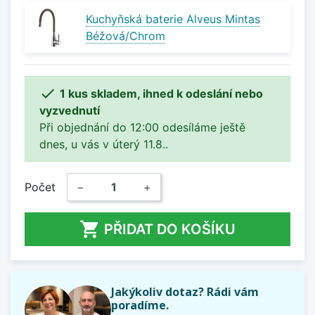
Kuchyňská baterie Alveus Mintas
Béžová/Chrom

1 kus skladem, ihned k odeslání nebo
vyzvednutí
Při objednání do 12:00 odesíláme ještě
dnes, u vás v úterý 11.8..
Počet
−
+

PŘIDAT DO KOŠÍKU
Jakýkoliv dotaz? Rádi vám
poradíme.