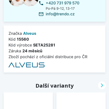
+420 731 979 570
phone
Po-Pá 9-12, 13-17
info@trendo.cz
mail_outline
Značka
Alveus
Kód
15560
Kód výrobce
SETA25281
Záruka
24 měsíců
Zboží pochází z oficiální distribuce pro ČR

Další varianty