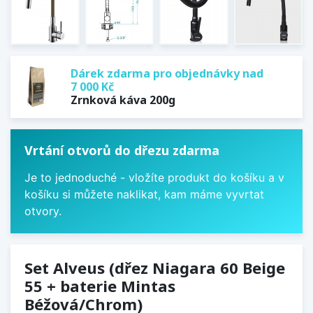
Dárek zdarma pro objednávky nad
7 000 Kč
Zrnková káva 200g
Vrtání otvorů do dřezu zdarma
Je to jednoduché - vložíte produkt do košíku a v
košíku si můžete naklikat, kam máme vyvrtat
otvory.
Set Alveus (dřez Niagara 60 Beige
55 + baterie Mintas
Béžová/Chrom)