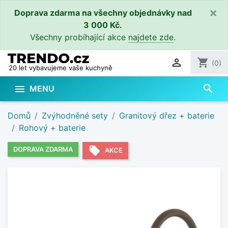
×
Doprava zdarma na všechny objednávky nad
3 000 Kč.
Všechny probíhající akce
najdete zde
.

shopping_cart
(0)
20 let vybavujeme vaše kuchyně
search

MENU
Domů
Zvýhodněné sety
Granitový dřez + baterie
Rohový + baterie
local_offer
DOPRAVA ZDARMA
AKCE