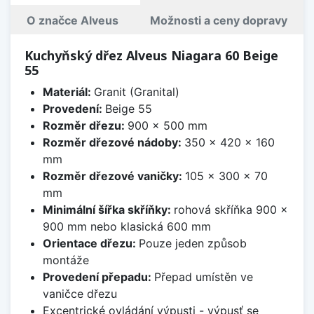
O značce Alveus
Možnosti a ceny dopravy
Kuchyňský dřez Alveus Niagara 60 Beige
55
Materiál:
Granit (Granital)
Provedení:
Beige 55
Rozměr dřezu:
900 x 500 mm
Rozměr dřezové nádoby:
350 x 420 x 160
mm
Rozměr dřezové vaničky:
105 x 300 x 70
mm
Minimální šířka skříňky:
rohová skříňka 900 x
900 mm nebo klasická 600 mm
Orientace dřezu:
Pouze jeden způsob
montáže
Provedení přepadu:
Přepad umístěn ve
vaničce dřezu
Excentrické ovládání výpusti - výpusť se