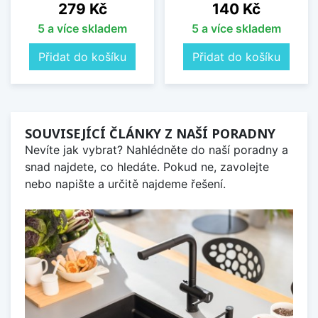
Cena
Cena
279 Kč
140 Kč
5 a více skladem
5 a více skladem
Přidat do košíku
Přidat do košíku
SOUVISEJÍCÍ ČLÁNKY Z NAŠÍ PORADNY
Nevíte jak vybrat? Nahlédněte do naší poradny a
snad najdete, co hledáte. Pokud ne, zavolejte
nebo napište a určitě najdeme řešení.