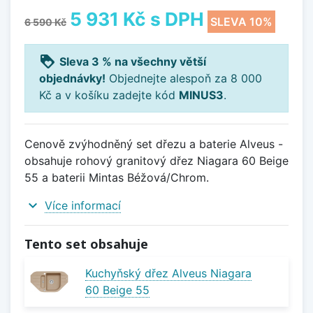
5 931 Kč
s DPH
SLEVA 10%
6 590 Kč
loyalty
Sleva 3 % na všechny větší
objednávky!
Objednejte alespoň za 8 000
Kč a v košíku zadejte kód
MINUS3
.
Cenově zvýhodněný set dřezu a baterie Alveus -
obsahuje rohový granitový dřez Niagara 60 Beige
55 a baterii Mintas Béžová/Chrom.
expand_more
Více informací
Tento set obsahuje
Kuchyňský dřez Alveus Niagara
60 Beige 55