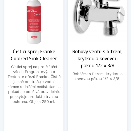
Čisticí sprej Franke
Rohový ventil s filtrem,
Colored Sink Cleaner
krytkou a kovovou
pákou 1/2 x 3/8
Čisticí sprej na pro čištění
všech Fragranitových a
Roháček s filtrem, krytkou a
Tectonite dřezů Franke. Čistič
kovovou pákou 1/2 x 3/8.
jemně odstraňuje vodní
kámen s dalšími nečistotami a
pokud se používá pravidelně,
poskytuje produktu trvalou
ochranu. Objem 250 ml.