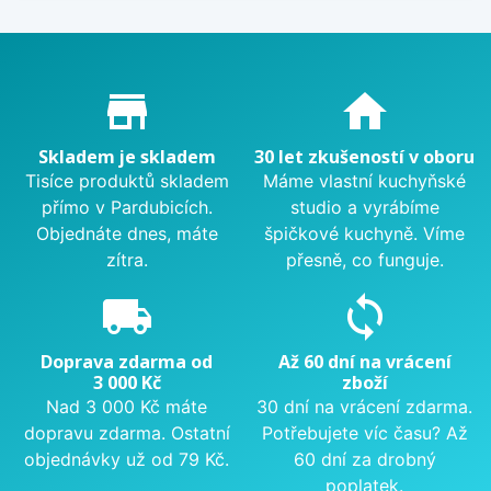
Proč nakupovat u nás?
store_mall_directory
home
Skladem je skladem
30 let zkušeností v oboru
Tisíce produktů skladem
Máme vlastní kuchyňské
přímo v Pardubicích.
studio a vyrábíme
Objednáte dnes, máte
špičkové kuchyně. Víme
zítra.
přesně, co funguje.
local_shipping
sync
Doprava zdarma od
Až 60 dní na vrácení
3 000 Kč
zboží
Nad 3 000 Kč máte
30 dní na vrácení zdarma.
dopravu zdarma. Ostatní
Potřebujete víc času? Až
objednávky už od 79 Kč.
60 dní za drobný
poplatek.