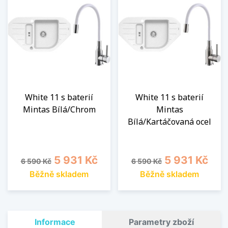
White 11 s baterií
White 11 s baterií
Mintas Bílá/Chrom
Mintas
Bílá/Kartáčovaná ocel
Běžná cena
Cena
Běžná cena
Cena
5 931 Kč
5 931 Kč
6 590 Kč
6 590 Kč
Běžně skladem
Běžně skladem
Informace
Parametry zboží