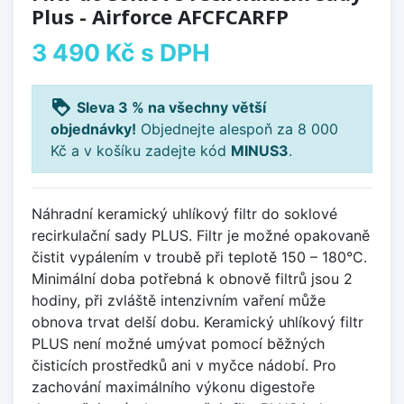
Plus - Airforce AFCFCARFP
3 490 Kč
s DPH
loyalty
Sleva 3 % na všechny větší
objednávky!
Objednejte alespoň za 8 000
Kč a v košíku zadejte kód
MINUS3
.
Náhradní keramický uhlíkový filtr do soklové
recirkulační sady PLUS. Filtr je možné opakovaně
čistit vypálením v troubě při teplotě 150 – 180°C.
Minimální doba potřebná k obnově filtrů jsou 2
hodiny, při zvláště intenzivním vaření může
obnova trvat delší dobu. Keramický uhlíkový filtr
PLUS není možné umývat pomocí běžných
čisticích prostředků ani v myčce nádobí. Pro
zachování maximálního výkonu digestoře