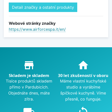
Detail značky a ostatní produkty
Webové stránky značky
https://www.airforcespa.it/en/
Proč nakupovat u nás?
store_mall_directory
home
Skladem je skladem
30 let zkušeností v oboru
Tisíce produktů skladem
Máme vlastní kuchyňské
přímo v Pardubicích.
studio a vyrábíme
Objednáte dnes, máte
špičkové kuchyně. Víme
zítra.
přesně, co funguje.
local_shipping
sync