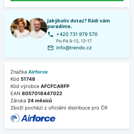
Jakýkoliv dotaz? Rádi vám
poradíme.
+420 731 979 570
phone
Po-Pá 9-12, 13-17
info@trendo.cz
mail_outline
Značka
Airforce
Kód
51748
Kód výrobce
AFCFCARFP
EAN
8057018447022
Záruka
24 měsíců
Zboží pochází z oficiální distribuce pro ČR