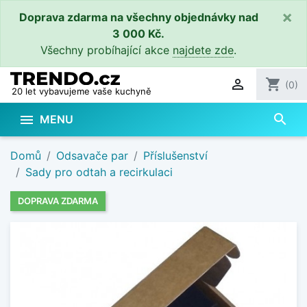
×
Doprava zdarma na všechny objednávky nad
3 000 Kč.
Všechny probíhající akce
najdete zde
.

shopping_cart
(0)
20 let vybavujeme vaše kuchyně
search

MENU
Domů
Odsavače par
Příslušenství
Sady pro odtah a recirkulaci
DOPRAVA ZDARMA