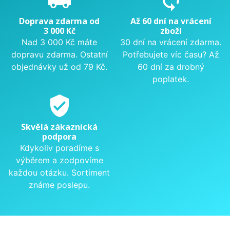
Doprava zdarma od
Až 60 dní na vrácení
3 000 Kč
zboží
Nad 3 000 Kč máte
30 dní na vrácení zdarma.
dopravu zdarma. Ostatní
Potřebujete víc času? Až
objednávky už od 79 Kč.
60 dní za drobný
poplatek.
verified_user
Skvělá zákaznická
podpora
Kdykoliv poradíme s
výběrem a zodpovíme
každou otázku. Sortiment
známe poslepu.