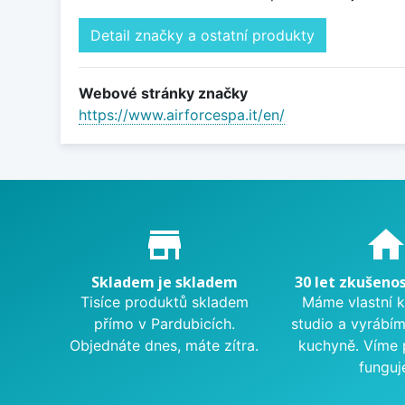
Detail značky a ostatní produkty
Webové stránky značky
https://www.airforcespa.it/en/
Proč nakupovat u nás?
store_mall_directory
hom
Skladem je skladem
30 let zkušenos
Tisíce produktů skladem
Máme vlastní 
přímo v Pardubicích.
studio a vyrábí
Objednáte dnes, máte zítra.
kuchyně. Víme 
funguj