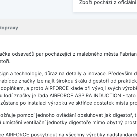
Zboží pochází z oficiální
dopravy
načka odsavačů par pocházející z malebného města Fabriano 
toří.
ign a technologie, důraz na detaily a inovace. Především
nabídce značky lze najít širokou škálu digestoří od prakt
oplňkem, a proto AIRFORCE klade při vývoji svých výrobků
vou lodí značky je řada AIRFORCE ASPIRA INDUCTION - tato 
i zůstane po instalaci výrobku ve skříňce dostatek místa p
ožňuje pomocí jednoho ovládání obsluhovat jak digestoř, t
umístění ventilační jednotky digestoře mimo obytný prosto
čce AIRFORCE poskytnout na všechny výrobky nadstandardní