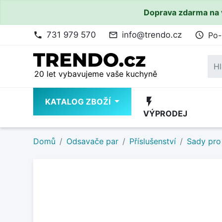
Doprava zdarma na 
731 979 570
info@trendo.cz
Po-
phone
mail_outline
access_time
20 let vybavujeme vaše kuchyně
flash_on
KATALOG ZBOŽÍ
VÝPRODEJ
Domů
Odsavače par
Příslušenství
Sady pro 