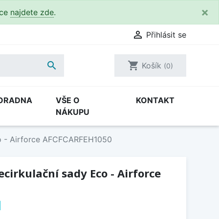
×
kce
najdete zde
.

Přihlásit se

shopping_cart
Košík
(0)
ORADNA
VŠE O
KONTAKT
NÁKUPU
Eco - Airforce AFCFCARFEH1050
recirkulační sady Eco - Airforce
0
H