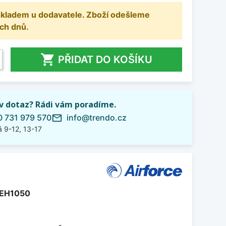
 skladem u dodavatele. Zboží odešleme
ch dnů.

PŘIDAT DO KOŠÍKU
iv dotaz? Rádi vám poradíme.
 731 979 570
info@trendo.cz
mail_outline
 9-12, 13-17
EH1050