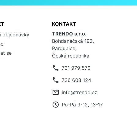
ET
KONTAKT
TRENDO s.r.o.
í objednávky
Bohdanečská 192,
se
Pardubice,
at se
Česká republika
phone
731 979 570
phone
736 608 124
mail_outline
info@trendo.cz
access_time
Po-Pá 9-12, 13-17