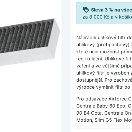
loyalty
Sleva 3 % na všec
za 8 000 Kč a v koší
Náhradní uhlíkový filtr 
uhlíkový (protipachový) f
které není možnost přím
recirkulační. Uhlíkové fi
vaření a ve většimě příp
uhlíkový filtr je vyroben
dostupnější. Pro zachov
výrobce vyměnit filtr po
Pro odsavače Airforce C
Centrale Baby 60 Eco, C
90 B4 Octa, Centrale On
Motion, Slim G5 Flex Mot