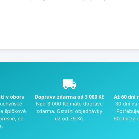
e
local_shipping
tí v oboru
Doprava zdarma od 3 000 Kč
Až 60 dní 
kuchyňské
Nad 3 000 Kč máte dopravu
30 dní na
me špičkové
zdarma. Ostatní objednávky
Potřebuje
přesně, co
už od 79 Kč.
60 dní za 
e.