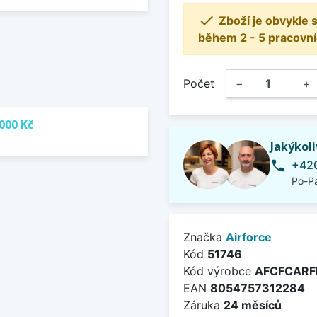

Zboží je obvykle
během 2 - 5 pracovní
Počet
−
+
000 Kč
Jakýkol
+420
phone
Po-Pá
Značka
Airforce
Kód
51746
Kód výrobce
AFCFCARF
EAN
8054757312284
Záruka
24 měsíců