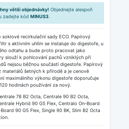
hny větší objednávky!
Objednejte alespoň
ku zadejte kód
MINUS3
.
do soklové recirkulační sady ECO. Papírový
iltr s aktivním uhlím se instaluje do digestoře, u
ého odtahu a bude proto pracovat jako
ltry slouží k pohlcování pachů vzniklých při
adů nejsou běžnou součástí digestoře. Papírový
 z materiálů šetných k přírodě a je cenově
ání maximálního výkonu digestoře doporučuje
 120 hodinách používání za nový.
entrale 78 B2 Octa, Centrale 90 B2 Octa,
entrale Hybrid 90 G5 Flex, Centralo On-Board
-Board 90 G5 Flex, Single 90 BK, Slim B2 Octa
ion.