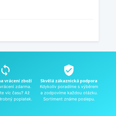
sync
verified_user
na vrácení zboží
Skvělá zákaznická podpora
 vrácení zdarma.
Kdykoliv poradíme s výběrem
te víc času? Až
a zodpovíme každou otázku.
drobný poplatek.
Sortiment známe poslepu.