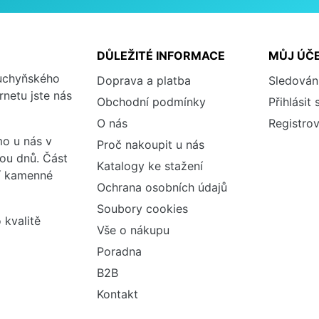
DŮLEŽITÉ INFORMACE
MŮJ ÚČ
kuchyňského
Doprava a platba
Sledován
rnetu jste nás
Obchodní podmínky
Přihlásit 
O nás
Registrov
o u nás v
Proč nakoupit u nás
vou dnů. Část
Katalogy ke stažení
ší kamenné
Ochrana osobních údajů
Soubory cookies
 kvalitě
Vše o nákupu
Poradna
B2B
Kontakt