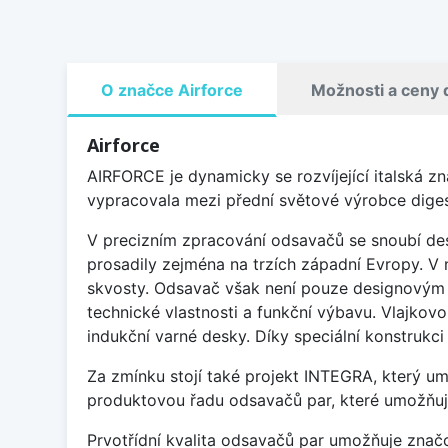
O značce Airforce
Možnosti a ceny 
Airforce
AIRFORCE je dynamicky se rozvíjející italská z
vypracovala mezi přední světové výrobce diges
V precizním zpracování odsavačů se snoubí des
prosadily zejména na trzích západní Evropy. V 
skvosty. Odsavač však není pouze designovým d
technické vlastnosti a funkční výbavu. Vlajko
indukční varné desky. Díky speciální konstrukc
Za zmínku stojí také projekt INTEGRA, který um
produktovou řadu odsavačů par, které umožňují 
Prvotřídní kvalita odsavačů par umožňuje zna