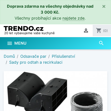
×
Doprava zdarma na všechny objednávky nad
3 000 Kč.
Všechny probíhající akce
najdete zde
.

shopping_cart
(0)
20 let vybavujeme vaše kuchyně
search

MENU
Domů
Odsavače par
Příslušenství
Sady pro odtah a recirkulaci