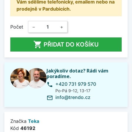
Vám sdělíme telefonicky, emailem nebo na
prodejně v Pardubicích.
Počet
−
+

PŘIDAT DO KOŠÍKU
Jakýkoliv dotaz? Rádi vám
poradíme.
+420 731 979 570
phone
Po-Pá 9-12, 13-17
info@trendo.cz
mail_outline
Značka
Teka
Kód
46192