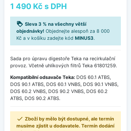
1 490 Kč
s DPH
loyalty
Sleva 3 % na všechny větší
objednávky!
Objednejte alespoň za 8 000
Kč a v košíku zadejte kód
MINUS3
.
Sada pro úpravu digestoře Teka na recirkulační
provoz. Včetně uhlíkových filtrů Teka 61801259.
Kompatibilní odsavače Teka:
DOS 60.1 ATBS,
DOS 90.1 ATBS, DOS 60.1 VNBS, DOS 90.1 VNBS,
DOS 60.2 VNBS, DOS 90.2 VNBS, DOS 60.2
ATBS, DOS 90.2 ATBS.

Zboží by mělo být dostupné, ale termín
musíme zjistit u dodavatele. Termín dodání