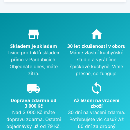
Proč nakupovat u nás?
store_mall_directory
home
Skladem je skladem
30 let zkušeností v oboru
Tisíce produktů skladem
Máme vlastní kuchyňské
přímo v Pardubicích.
studio a vyrábíme
Objednáte dnes, máte
špičkové kuchyně. Víme
zítra.
přesně, co funguje.
local_shipping
sync
Doprava zdarma od
Až 60 dní na vrácení
3 000 Kč
zboží
Nad 3 000 Kč máte
30 dní na vrácení zdarma.
dopravu zdarma. Ostatní
Potřebujete víc času? Až
objednávky už od 79 Kč.
60 dní za drobný