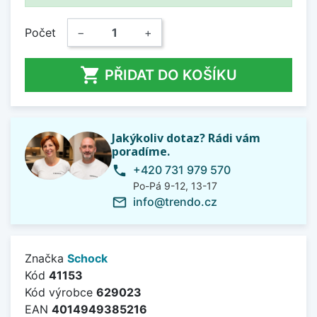
Počet
−
+

PŘIDAT DO KOŠÍKU
Jakýkoliv dotaz? Rádi vám
poradíme.
+420 731 979 570
phone
Po-Pá 9-12, 13-17
info@trendo.cz
mail_outline
Značka
Schock
Kód
41153
Kód výrobce
629023
EAN
4014949385216