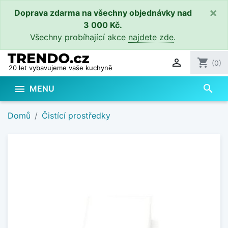
×
Doprava zdarma na všechny objednávky nad
3 000 Kč.
Všechny probíhající akce
najdete zde
.

shopping_cart
(0)
20 let vybavujeme vaše kuchyně
search

MENU
Domů
Čistící prostředky