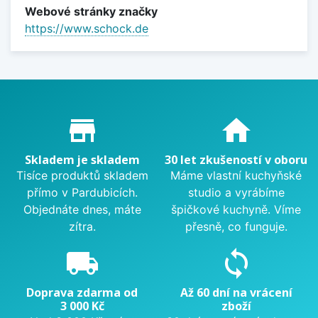
Webové stránky značky
https://www.schock.de
Proč nakupovat u nás?
store_mall_directory
home
Skladem je skladem
30 let zkušeností v oboru
Tisíce produktů skladem
Máme vlastní kuchyňské
přímo v Pardubicích.
studio a vyrábíme
Objednáte dnes, máte
špičkové kuchyně. Víme
zítra.
přesně, co funguje.
local_shipping
sync
Doprava zdarma od
Až 60 dní na vrácení
3 000 Kč
zboží