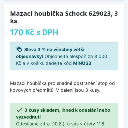
Mazací houbička Schock 629023, 3
ks
170 Kč
s DPH
loyalty
Sleva 3 % na všechny větší
objednávky!
Objednejte alespoň za 8 000
Kč a v košíku zadejte kód
MINUS3
.
Mazací houbička pro snadné odstranění stop od
kovových předmětů. V balení jsou 3 kusy.

3 kusy skladem, ihned k odeslání nebo
vyzvednutí
Odesíláme zítra (10.8.), u vás v úterý 11.8..