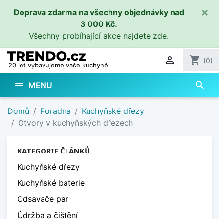
×
Doprava zdarma na všechny objednávky nad
3 000 Kč.
Všechny probíhající akce
najdete zde
.

shopping_cart
(0)
20 let vybavujeme vaše kuchyně
search

MENU
Domů
Poradna
Kuchyňské dřezy
Otvory v kuchyňských dřezech
KATEGORIE ČLÁNKŮ
Kuchyňské dřezy
Kuchyňské baterie
Odsavače par
Údržba a čištění