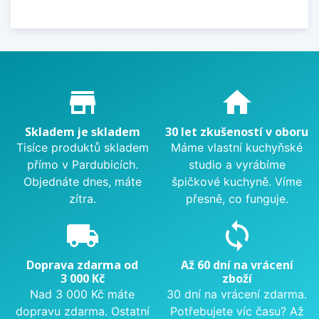
Proč nakupovat u nás?
store_mall_directory
home
Skladem je skladem
30 let zkušeností v oboru
Tisíce produktů skladem
Máme vlastní kuchyňské
přímo v Pardubicích.
studio a vyrábíme
Objednáte dnes, máte
špičkové kuchyně. Víme
zítra.
přesně, co funguje.
local_shipping
sync
Doprava zdarma od
Až 60 dní na vrácení
3 000 Kč
zboží
Nad 3 000 Kč máte
30 dní na vrácení zdarma.
dopravu zdarma. Ostatní
Potřebujete víc času? Až