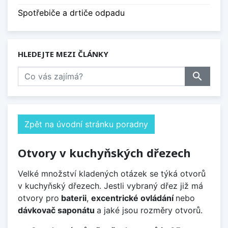
Spotřebiče a drtiče odpadu
HLEDEJTE MEZI ČLÁNKY
search
Zpět na úvodní stránku poradny
Otvory v kuchyňských dřezech
Velké množství kladených otázek se týká otvorů
v kuchyňský dřezech. Jestli vybraný dřez již má
otvory pro
baterii
,
excentrické ovládání
nebo
dávkovač saponátu
a jaké jsou rozměry otvorů.