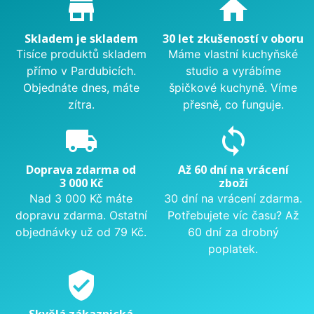
Proč nakupovat u nás?
store_mall_directory
home
Skladem je skladem
30 let zkušeností v oboru
Tisíce produktů skladem
Máme vlastní kuchyňské
přímo v Pardubicích.
studio a vyrábíme
Objednáte dnes, máte
špičkové kuchyně. Víme
zítra.
přesně, co funguje.
local_shipping
sync
Doprava zdarma od
Až 60 dní na vrácení
3 000 Kč
zboží
Nad 3 000 Kč máte
30 dní na vrácení zdarma.
dopravu zdarma. Ostatní
Potřebujete víc času? Až
objednávky už od 79 Kč.
60 dní za drobný
poplatek.
verified_user