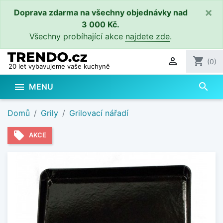
×
Doprava zdarma na všechny objednávky nad
3 000 Kč.
Všechny probíhající akce
najdete zde
.

shopping_cart
(0)
20 let vybavujeme vaše kuchyně
search

MENU
Domů
Grily
Grilovací nářadí
local_offer
AKCE