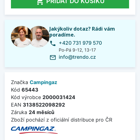

PŘIDAT DO KOŠÍKU
Jakýkoliv dotaz? Rádi vám
poradíme.
+420 731 979 570
phone
Po-Pá 9-12, 13-17
info@trendo.cz
mail_outline
Značka
Campingaz
Kód
65443
Kód výrobce
2000031424
EAN
3138522098292
Záruka
24 měsíců
Zboží pochází z oficiální distribuce pro ČR