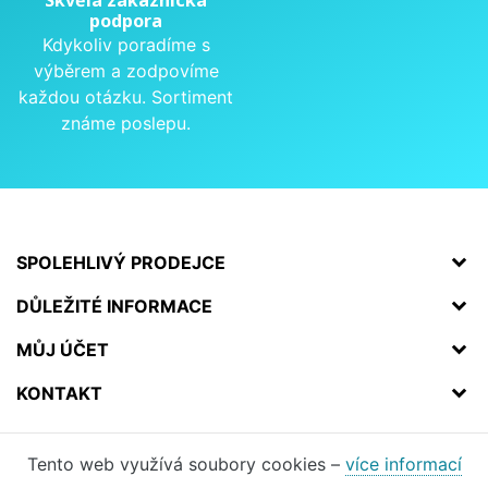
Skvělá zákaznická
podpora
Kdykoliv poradíme s
výběrem a zodpovíme
každou otázku. Sortiment
známe poslepu.
SPOLEHLIVÝ PRODEJCE
DŮLEŽITÉ INFORMACE
MŮJ ÚČET
KONTAKT
Tento web využívá soubory cookies –
více informací