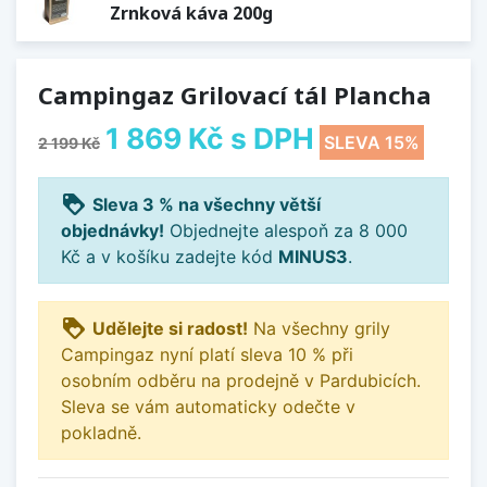
Zrnková káva 200g
Campingaz Grilovací tál Plancha
1 869 Kč
s DPH
SLEVA 15%
2 199 Kč
loyalty
Sleva 3 % na všechny větší
objednávky!
Objednejte alespoň za 8 000
Kč a v košíku zadejte kód
MINUS3
.
loyalty
Udělejte si radost!
Na všechny grily
Campingaz nyní platí sleva 10 % při
osobním odběru na prodejně v Pardubicích.
Sleva se vám automaticky odečte v
pokladně.