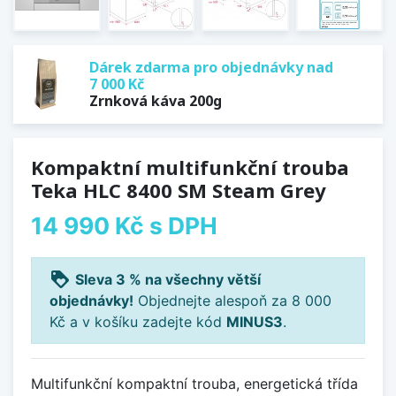
Dárek zdarma pro objednávky nad
7 000 Kč
Zrnková káva 200g
Kompaktní multifunkční trouba
Teka HLC 8400 SM Steam Grey
14 990 Kč
s DPH
loyalty
Sleva 3 % na všechny větší
objednávky!
Objednejte alespoň za 8 000
Kč a v košíku zadejte kód
MINUS3
.
Multifunkční kompaktní trouba, energetická třída