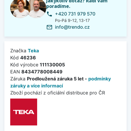
Jakýkoliv dotaz? Rádi vám
poradíme.
+420 731 979 570
phone
Po-Pá 9-12, 13-17
info@trendo.cz
mail_outline
Značka
Teka
Kód
46236
Kód výrobce
111130005
EAN
8434778008449
Záruka
Prodloužená záruka 5 let -
podmínky
záruky a více informací
Zboží pochází z oficiální distribuce pro ČR