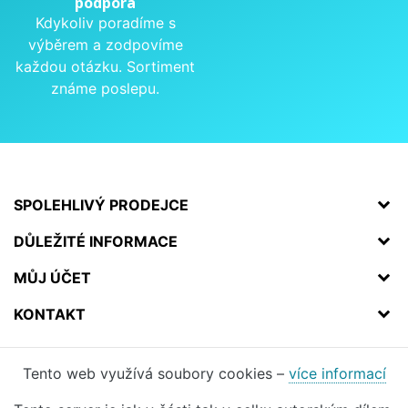
podpora
Kdykoliv poradíme s
výběrem a zodpovíme
každou otázku. Sortiment
známe poslepu.
SPOLEHLIVÝ PRODEJCE
DŮLEŽITÉ INFORMACE
MŮJ ÚČET
KONTAKT
Tento web využívá soubory cookies –
více informací