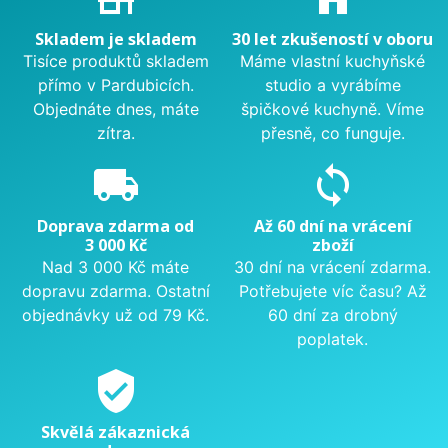
Skladem je skladem
30 let zkušeností v oboru
Tisíce produktů skladem
Máme vlastní kuchyňské
přímo v Pardubicích.
studio a vyrábíme
Objednáte dnes, máte
špičkové kuchyně. Víme
zítra.
přesně, co funguje.
local_shipping
sync
Doprava zdarma od
Až 60 dní na vrácení
3 000 Kč
zboží
Nad 3 000 Kč máte
30 dní na vrácení zdarma.
dopravu zdarma. Ostatní
Potřebujete víc času? Až
objednávky už od 79 Kč.
60 dní za drobný
poplatek.
verified_user
Skvělá zákaznická