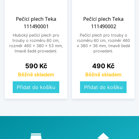
Pečící plech Teka
Pečící plech Teka
111490001
111490002
Hluboký pečící plech pro
Pečící plech pro trouby o
trouby o rozměru 60 cm,
rozměru 60 cm, rozměr 460
rozměr 460 x 380 x 53 mm,
x 380 x 36 mm, tmavě šedé
tmavě šedé provedení.
provedení.
Cena
Cena
590 Kč
490 Kč
Běžně skladem
Běžně skladem
Přidat do košíku
Přidat do košíku
Proč nakupovat u nás?
store_mall_directory
home