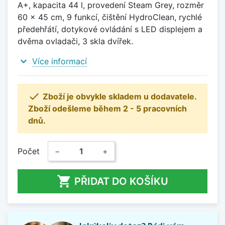
A+, kapacita 44 l, provedení Steam Grey, rozměr
60 x 45 cm, 9 funkcí, čištění HydroClean, rychlé
předehřátí, dotykové ovládání s LED displejem a
dvěma ovladači, 3 skla dvířek.
expand_more
Více informací

Zboží je obvykle skladem u dodavatele.
Zboží odešleme během 2 - 5 pracovních
dnů.
Počet
−
+

PŘIDAT DO KOŠÍKU