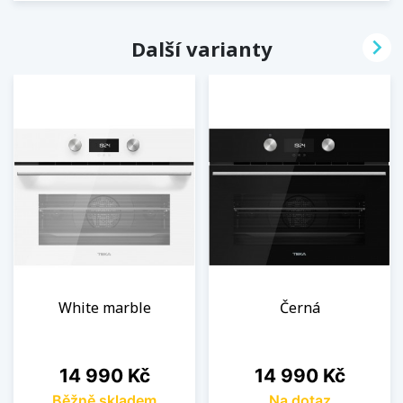

Další varianty
White marble
Černá
Cena
Cena
14 990 Kč
14 990 Kč
Běžně skladem
Na dotaz