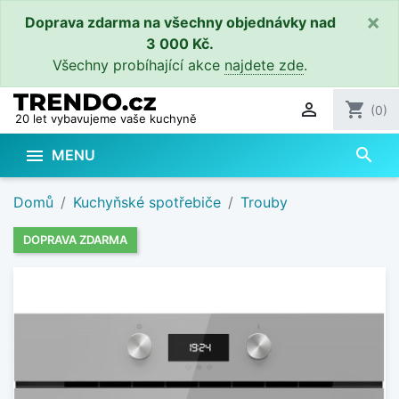
×
Doprava zdarma na všechny objednávky nad
3 000 Kč.
Všechny probíhající akce
najdete zde
.

shopping_cart
(0)
20 let vybavujeme vaše kuchyně
search

MENU
Domů
Kuchyňské spotřebiče
Trouby
DOPRAVA ZDARMA