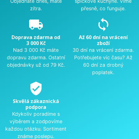
Objednáte dnes, máte
špičkové kuchyně. Víme
zítra.
přesně, co funguje.
local_shipping
sync
Doprava zdarma od
Až 60 dní na vrácení
3 000 Kč
zboží
Nad 3 000 Kč máte
30 dní na vrácení zdarma.
dopravu zdarma. Ostatní
Potřebujete víc času? Až
objednávky už od 79 Kč.
60 dní za drobný
poplatek.
verified_user
Skvělá zákaznická
podpora
Kdykoliv poradíme s
výběrem a zodpovíme
každou otázku. Sortiment
známe poslepu.