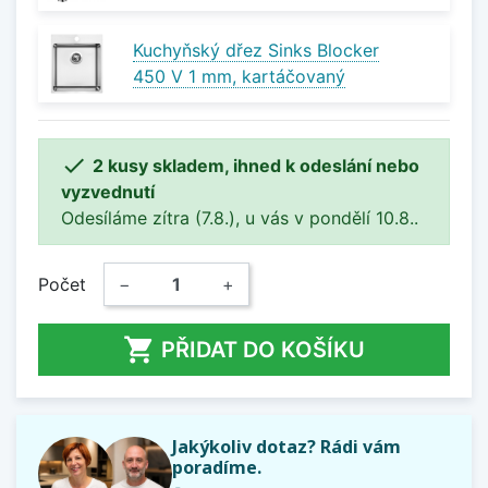
Kuchyňský dřez Sinks Blocker
450 V 1 mm, kartáčovaný

2 kusy skladem, ihned k odeslání nebo
vyzvednutí
Odesíláme zítra (7.8.), u vás v pondělí 10.8..
Počet
−
+

PŘIDAT DO KOŠÍKU
Jakýkoliv dotaz? Rádi vám
poradíme.