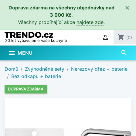
×
Doprava zdarma na všechny objednávky nad
3 000 Kč.
Všechny probíhající akce
najdete zde
.

shopping_cart
(0)
20 let vybavujeme vaše kuchyně
search

MENU
Domů
Zvýhodněné sety
Nerezový dřez + baterie
Bez odkapu + baterie
DOPRAVA ZDARMA