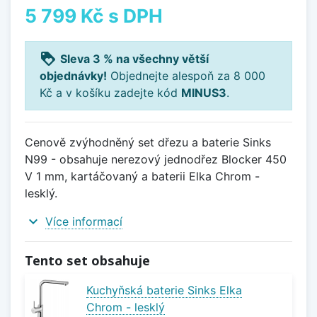
5 799 Kč
s DPH
loyalty
Sleva 3 % na všechny větší
objednávky!
Objednejte alespoň za 8 000
Kč a v košíku zadejte kód
MINUS3
.
Cenově zvýhodněný set dřezu a baterie Sinks
N99 - obsahuje nerezový jednodřez Blocker 450
V 1 mm, kartáčovaný a baterii Elka Chrom -
lesklý.
expand_more
Více informací
Tento set obsahuje
Kuchyňská baterie Sinks Elka
Chrom - lesklý