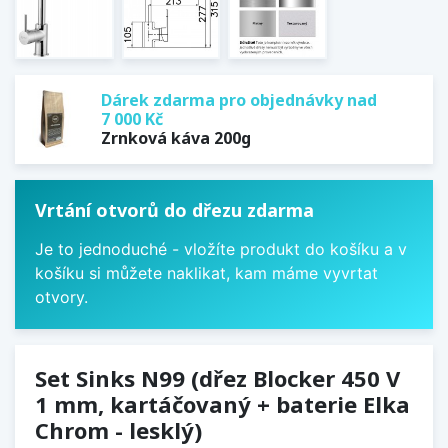
Dárek zdarma pro objednávky nad
7 000 Kč
Zrnková káva 200g
Vrtání otvorů do dřezu zdarma
Je to jednoduché - vložíte produkt do košíku a v
košíku si můžete naklikat, kam máme vyvrtat
otvory.
Set Sinks N99 (dřez Blocker 450 V
1 mm, kartáčovaný + baterie Elka
Chrom - lesklý)