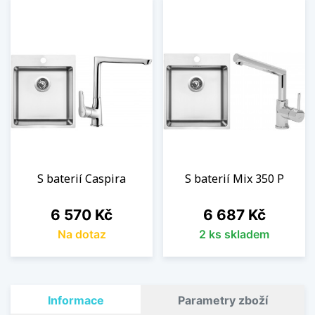
S baterií Caspira
S baterií Mix 350 P
Cena
Cena
6 570 Kč
6 687 Kč
Na dotaz
2 ks skladem
Informace
Parametry zboží