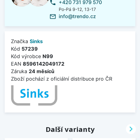
+420 731 979 570
phone
Po-Pá 9-12, 13-17
info@trendo.cz
mail_outline
Značka
Sinks
Kód
57239
Kód výrobce
N99
EAN
8596142049172
Záruka
24 měsíců
Zboží pochází z oficiální distribuce pro ČR

Další varianty