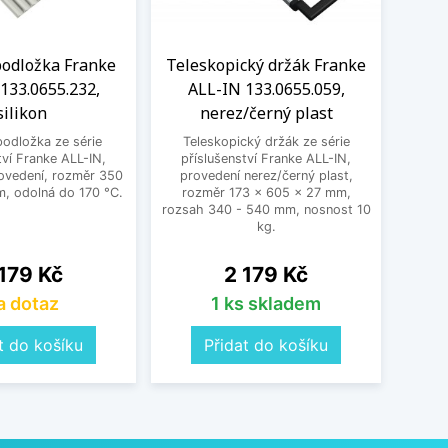
podložka Franke
Teleskopický držák Franke
Vel
133.0655.232,
ALL-IN 133.0655.059,
silikon
nerez/černý plast
133
podložka ze série
Teleskopický držák ze série
Velká
tví Franke ALL-IN,
příslušenství Franke ALL-IN,
pří
rovedení, rozměr 350
provedení nerez/černý plast,
proved
, odolná do 170 °C.
rozměr 173 × 605 × 27 mm,
× 29
rozsah 340 - 540 mm, nosnost 10
kg.
na
Cena
179 Kč
2 179 Kč
a dotaz
1 ks skladem
t do košíku
Přidat do košíku