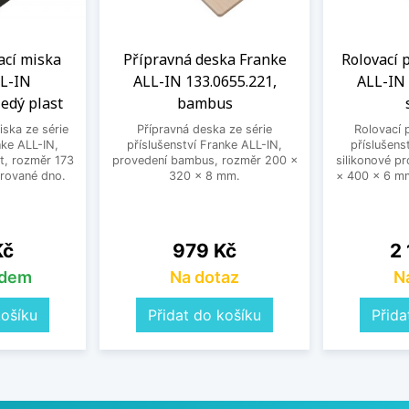
cí miska
Přípravná deska Franke
Rolovací 
L-IN
ALL-IN 133.0655.221,
ALL-IN 
šedý plast
bambus
ska ze série
Přípravná deska ze série
Rolovací 
nke ALL-IN,
příslušenství Franke ALL-IN,
příslušens
t, rozměr 173
provedení bambus, rozměr 200 ×
silikonové p
rované dno.
320 × 8 mm.
× 400 × 6 mm
Cena
Ce
Kč
979 Kč
2 
adem
Na dotaz
N
košíku
Přidat do košíku
Přida