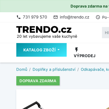
Doprava zdarma na 
731 979 570
info@trendo.cz
Po-
phone
mail_outline
access_time
20 let vybavujeme vaše kuchyně
flash_on
KATALOG ZBOŽÍ
VÝPRODEJ
Domů
Doplňky a příslušenství
Odkapávače, k
DOPRAVA ZDARMA