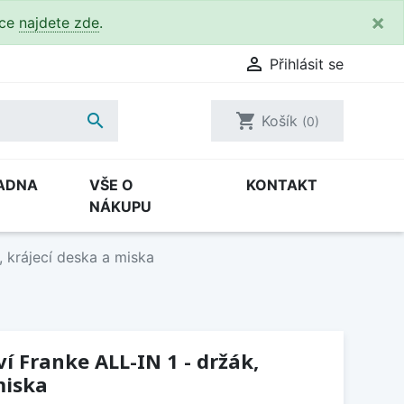
×
kce
najdete zde
.

Přihlásit se

shopping_cart
Košík
(0)
ADNA
VŠE O
KONTAKT
NÁKUPU
, krájecí deska a miska
í Franke ALL-IN 1 - držák,
miska