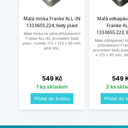
Malá miska Franke ALL-IN
Malá odkapáva
133.0655.224, šedý plast
Franke AL
133.0655.223, 
Malá miska ze série příslušenství
Franke ALL-IN, provedení šedý
Malá odkapávací mi
plast, rozměr 173 × 173 × 95 mm,
příslušenství Fra
plné dno.
provedení šedý plas
× 173 × 95 mm, dě
Cena
Cena
549 Kč
549 
1 ks skladem
2 ks skl
Přidat do košíku
Přidat do 