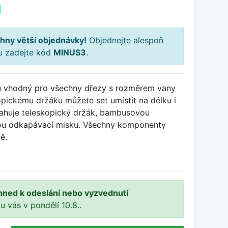
H
hny větší objednávky!
Objednejte alespoň
ku zadejte kód
MINUS3
.
ků vhodný pro všechny dřezy s rozměrem vany
pickému držáku můžete set umístit na délku i
sahuje teleskopický držák, bambusovou
kou odkapávací misku. Všechny komponenty
ě.
hned k odeslání nebo vyzvednutí
 u vás v pondělí 10.8..