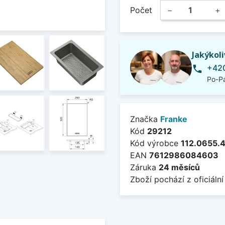
Počet
−
+
Jakýkol
+420
phone
Po-Pá
Značka
Franke
Kód
29212
Kód výrobce
112.0655.
EAN
7612986084603
Záruka
24 měsíců
Zboží pochází z oficiální