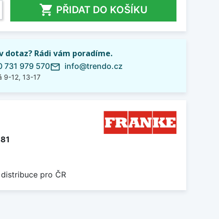

PŘIDAT DO KOŠÍKU
iv dotaz? Rádi vám poradíme.
 731 979 570
info@trendo.cz
mail_outline
 9-12, 13-17
481
 distribuce pro ČR