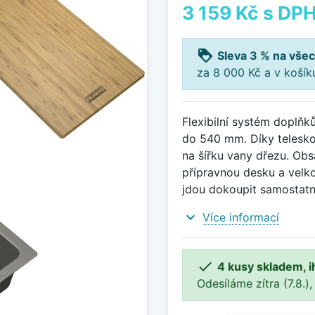
3 159 Kč
s DP
loyalty
Sleva 3 % na všec
za 8 000 Kč a v koší
Flexibilní systém doplň
do 540 mm. Díky telesko
na šířku vany dřezu. Ob
přípravnou desku a vel
jdou dokoupit samostatn
expand_more
Více informací

4 kusy skladem, i
Odesíláme zítra (7.8.),