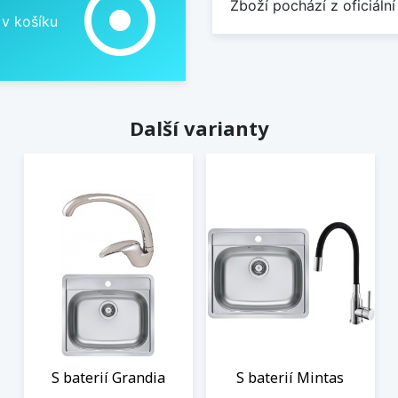
adjust
Zboží pochází z oficiální
 v košíku
Další varianty
S baterií Grandia
S baterií Mintas