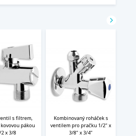

ntil s filtrem,
Kombinovaný roháček s
Nere
a kovovou pákou
ventilem pro pračku 1/2" x
M
/2 x 3/8
3/8" x 3/4"
Nere