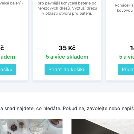
Velké balení -
pro pevnější uchycení baterie do
Roháček s 
.
nerezových dřezů. Vyztuží dřezu
kovovou 
v oblasti otvoru pro baterii.
Cena
C
Kč
35 Kč
1
kladem
5 a více skladem
5 a v
košíku
Přidat do košíku
Přida
a snad najdete, co hledáte. Pokud ne, zavolejte nebo napišt