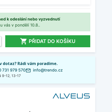
ned k odeslání nebo vyzvednutí
 u vás v pondělí 10.8..

PŘIDAT DO KOŠÍKU
iv dotaz? Rádi vám poradíme.
 731 979 570
info@trendo.cz
mail_outline
 9-12, 13-17