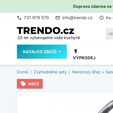
Doprava zdarma na 
731 979 570
info@trendo.cz
Po-
phone
mail_outline
access_time
20 let vybavujeme vaše kuchyně
flash_on
KATALOG ZBOŽÍ
VÝPRODEJ
Domů
Zvýhodněné sety
Nerezový dřez + bate
local_offer
AKCE