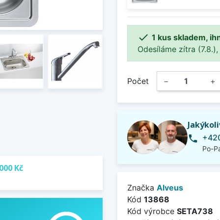

1 kus skladem, ih
Odesíláme zítra (7.8.),
Počet
−
+
Jakýkol
+420
phone
Po-Pá
000 Kč
Značka
Alveus
Kód
13868
Kód výrobce
SETA738