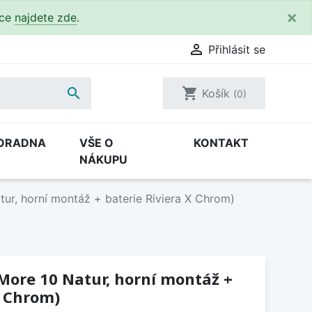
×
kce
najdete zde
.

Přihlásit se

shopping_cart
Košík
(0)
ORADNA
VŠE O
KONTAKT
NÁKUPU
tur, horní montáž + baterie Riviera X Chrom)
 More 10 Natur, horní montáž +
X Chrom)