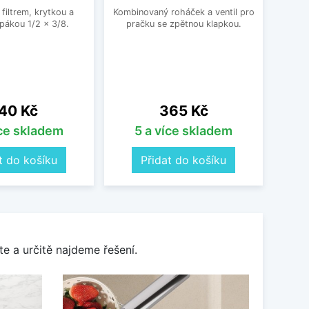
jedno
filtrem, krytkou a
Kombinovaný roháček a ventil pro
druhé
pákou 1/2 x 3/8.
pračku se zpětnou klapkou.
ena
Cena
40 Kč
365 Kč
íce skladem
5 a více skladem
t do košíku
Přidat do košíku
e a určitě najdeme řešení.