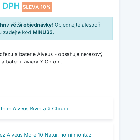
 DPH
SLEVA 10%
hny větší objednávky!
Objednejte alespoň
ku zadejte kód
MINUS3
.
řezu a baterie Alveus - obsahuje nerezový
a baterii Riviera X Chrom.
terie Alveus Riviera X Chrom
ez Alveus More 10 Natur, horní montáž