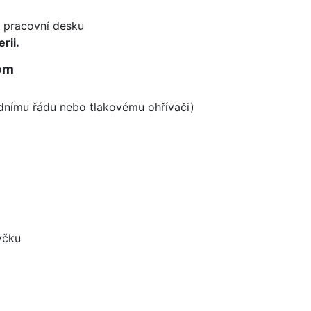
d pracovní desku
rii.
rom
odnímu řádu nebo tlakovému ohřívači)
yčku