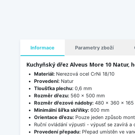
Informace
Parametry zboží
Kuchyňský dřez Alveus More 10 Natur, 
Materiál:
Nerezová ocel CrNi 18/10
Provedení:
Natur
Tloušťka plechu:
0,6 mm
Rozměr dřezu:
560 x 500 mm
Rozměr dřezové nádoby:
480 x 360 x 16
Minimální šířka skříňky:
600 mm
Orientace dřezu:
Pouze jeden způsob mon
Ruční ovládání výpusti - výpusť se zavírá a
Provedení přepadu:
Přepad umístěn ve van