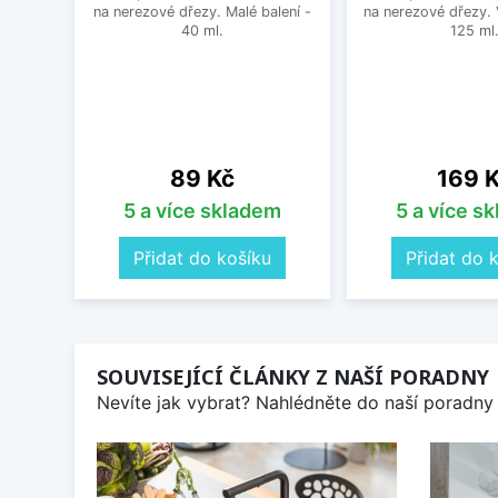
na nerezové dřezy. Malé balení -
na nerezové dřezy. 
40 ml.
125 ml
Cena
Cena
89 Kč
169 
5 a více skladem
5 a více s
Přidat do košíku
Přidat do 
SOUVISEJÍCÍ ČLÁNKY Z NAŠÍ PORADNY
Nevíte jak vybrat? Nahlédněte do naší poradny 