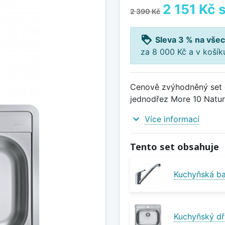
2 151 Kč
s
2 390 Kč
loyalty
Sleva 3 % na všec
za 8 000 Kč a v koší
Cenově zvýhodněný set d
jednodřez More 10 Natur 
expand_more
Více informací
Tento set obsahuje
Kuchyňská ba
Kuchyňský dř