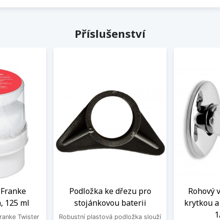
Příslušenství
a Franke
Podložka ke dřezu pro
Rohový ve
, 125 ml
stojánkovou baterii
krytkou 
1
Franke Twister
Robustní plastová podložka slouží