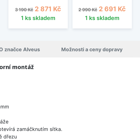
Běžná cena
Cena
Běžná cena
Cena
2 871 Kč
2 691 Kč
3 190 Kč
2 990 Kč
1 ks skladem
1 ks skladem
O značce Alveus
Možnosti a ceny dopravy
horní montáž
5 mm
táže
 otevírá zamáčknutím sítka.
ě dřezu