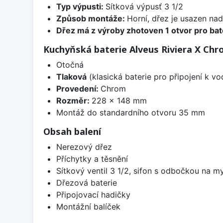
Typ výpusti:
Sítková výpusť 3 1/2
Způsob montáže:
Horní, dřez je usazen na
Dřez má z výroby zhotoven 1 otvor pro bate
Kuchyňská baterie Alveus Riviera X Ch
Otočná
Tlaková
(klasická baterie pro připojení k v
Provedení:
Chrom
Rozměr:
228 x 148 mm
Montáž do standardního otvoru 35 mm
Obsah balení
Nerezový dřez
Příchytky a těsnění
Sítkový ventil 3 1/2, sifon s odbočkou na m
Dřezová baterie
Připojovací hadičky
Montážní balíček