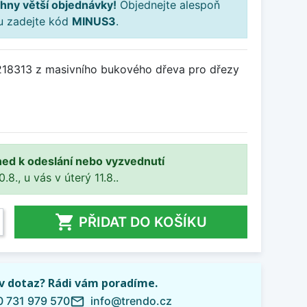
hny větší objednávky!
Objednejte alespoň
ku zadejte kód
MINUS3
.
218313 z masivního bukového dřeva pro dřezy
ned k odeslání nebo vyzvednutí
8., u vás v úterý 11.8..

PŘIDAT DO KOŠÍKU
iv dotaz? Rádi vám poradíme.
 731 979 570
info@trendo.cz
mail_outline