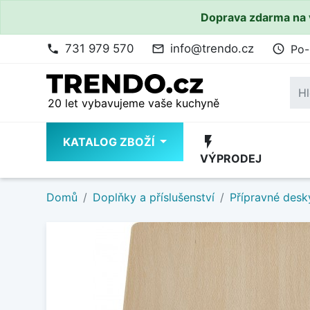
Doprava zdarma na 
731 979 570
info@trendo.cz
Po-
phone
mail_outline
access_time
20 let vybavujeme vaše kuchyně
flash_on
KATALOG ZBOŽÍ
VÝPRODEJ
Domů
Doplňky a příslušenství
Přípravné desk