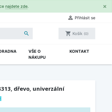
×
kce
najdete zde
.

Přihlásit se

shopping_cart
Košík
(0)
ORADNA
VŠE O
KONTAKT
NÁKUPU
313, dřevo, univerzální
H