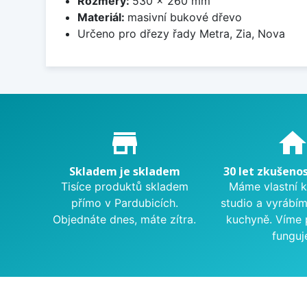
Rozměry:
530 x 260 mm
Materiál:
masivní bukové dřevo
Určeno pro dřezy řady Metra, Zia, Nova
Proč nakupovat u nás?
store_mall_directory
hom
Skladem je skladem
30 let zkušenos
Tisíce produktů skladem
Máme vlastní 
přímo v Pardubicích.
studio a vyrábí
Objednáte dnes, máte zítra.
kuchyně. Víme 
funguj