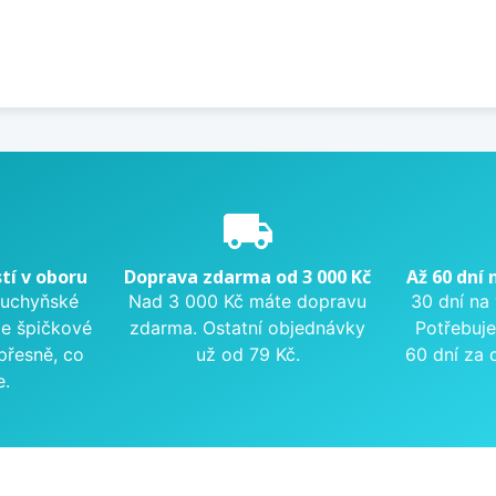
e
local_shipping
tí v oboru
Doprava zdarma od 3 000 Kč
Až 60 dní 
kuchyňské
Nad 3 000 Kč máte dopravu
30 dní na
me špičkové
zdarma. Ostatní objednávky
Potřebuje
přesně, co
už od 79 Kč.
60 dní za 
e.