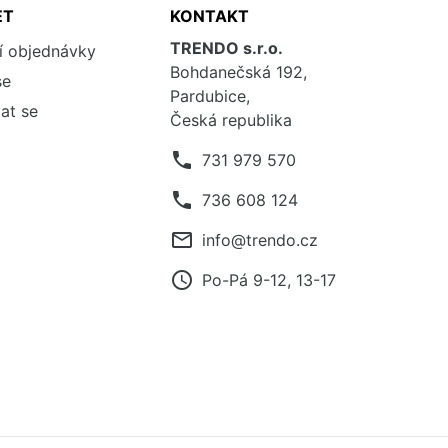
ET
KONTAKT
TRENDO s.r.o.
í objednávky
Bohdanečská 192,
se
Pardubice,
at se
Česká republika
phone
731 979 570
phone
736 608 124
mail_outline
info@trendo.cz
access_time
Po-Pá 9-12, 13-17