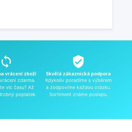
sync
verified_user
na vrácení zboží
Skvělá zákaznická podpora
 vrácení zdarma.
Kdykoliv poradíme s výběrem
te víc času? Až
a zodpovíme každou otázku.
drobný poplatek.
Sortiment známe poslepu.