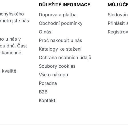
DŮLEŽITÉ INFORMACE
MŮJ ÚČ
kuchyňského
Doprava a platba
Sledován
rnetu jste nás
Obchodní podmínky
Přihlásit 
O nás
Registrov
o u nás v
Proč nakoupit u nás
vou dnů. Část
Katalogy ke stažení
ší kamenné
Ochrana osobních údajů
Soubory cookies
 kvalitě
Vše o nákupu
Poradna
B2B
Kontakt