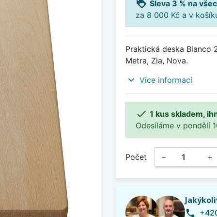
loyalty
Sleva 3 % na všec
za 8 000 Kč a v koší
Praktická deska Blanco 
Metra, Zia, Nova.
expand_more
Více informací

1 kus skladem, ih
Odesíláme v pondělí 10.
Počet
−
+
Jakýkol
+420
phone