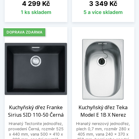
Cena
Cena
4 299 Kč
3 349 Kč
1 ks skladem
5 a více skladem
DOPRAVA ZDARMA
Kuchyňský dřez Franke
Kuchyňský dřez Teka
Sirius SID 110-50 Černá
Model E 1B X Nerez
Hranatý Tectonite jednodřez,
Hranatý nerezový jednodřez,
provedení Černá, rozměr 525
plech 0,7 mm, rozměr 280 x
x 440 mm, vana 500 x 410 x
405 mm, vana 240 x 370 x