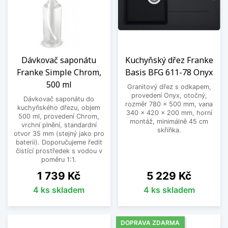
Dávkovač saponátu
Kuchyňský dřez Franke
Franke Simple Chrom,
Basis BFG 611-78 Onyx
500 ml
Granitový dřez s odkapem,
provedení Onyx, otočný,
Dávkovač saponátu do
rozměr 780 x 500 mm, vana
kuchyňského dřezu, objem
340 x 420 x 200 mm, horní
500 ml, provedení Chrom,
montáž, minimálně 45 cm
vrchní plnění, standardní
skříňka.
otvor 35 mm (stejný jako pro
baterii). Doporučujeme ředit
čistící prostředek s vodou v
poměru 1:1.
Cena
Cena
1 739 Kč
5 229 Kč
4 ks skladem
4 ks skladem
DOPRAVA ZDARMA