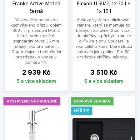
Franke Active Matná
Flexon II 60/2, 1x 30 l +
černá
1x 19 l
Dávkovač saponátu do
Košový systém s hliníkovým
kuchyňského dřezu, objem
rámem, který se montuje do
300 ml, provedení Matná
běžných zásuvek. Stačí vložit
černá, vrchní plnění,
do skříňky a přichytit rám ke
standardní otvor 35 mm
dvířkům a dnu. Součástí je
(stejný jako pro baterii).
víko celého koše, které slouží
Doporučujeme ředit čistící
zároveň jako police. Pro 60
prostředek s vodou v
cm široké skříňky, nádoby...
poměru 1:1.
Cena
Cena
2 939 Kč
3 510 Kč
5 a více skladem
5 a více skladem
VYSTAVENO NA PRODEJNĚ
DOPRAVA ZDARMA
NÁŠ TIP