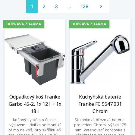
Další
1
2
3
…
129

DOPRAVA ZDARMA
DOPRAVA ZDARMA
Odpadkový koš Franke
Kuchyňská baterie
Garbo 45-2, 1x 12 l + 1x
Franke FC 9547.031
18 l
Chrom
Košový systém s čelním
Stojánková dřezová baterie,
výsuvem - dvířka se montují
provedení Chrom, výška 175
přímo na koš, pro skříňku 45
mm, vytahovací koncovka s