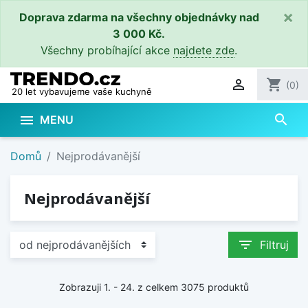
×
Doprava zdarma na všechny objednávky nad
3 000 Kč.
Všechny probíhající akce
najdete zde
.

shopping_cart
(0)
20 let vybavujeme vaše kuchyně
search

MENU
Domů
Nejprodávanější
Nejprodávanější
filter_list
Filtruj
Zobrazuji 1. - 24. z celkem 3075 produktů