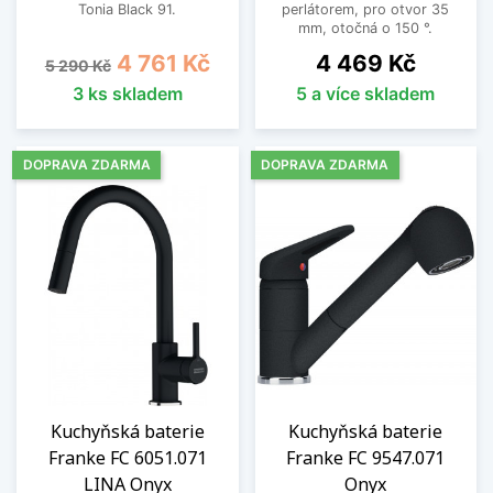
Tonia Black 91.
perlátorem, pro otvor 35
mm, otočná o 150 °.
Běžná cena
Cena
Cena
4 761 Kč
4 469 Kč
5 290 Kč
3 ks skladem
5 a více skladem
DOPRAVA ZDARMA
DOPRAVA ZDARMA
Kuchyňská baterie
Kuchyňská baterie
Franke FC 6051.071
Franke FC 9547.071
LINA Onyx
Onyx