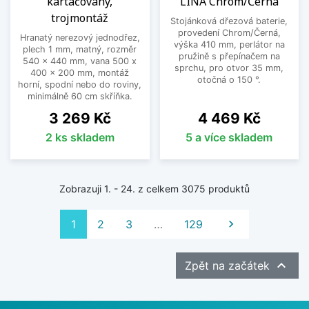
kartáčovaný,
LINA Chrom/Černá
trojmontáž
Stojánková dřezová baterie,
provedení Chrom/Černá,
Hranatý nerezový jednodřez,
výška 410 mm, perlátor na
plech 1 mm, matný, rozměr
pružině s přepínačem na
540 x 440 mm, vana 500 x
sprchu, pro otvor 35 mm,
400 x 200 mm, montáž
otočná o 150 °.
horní, spodní nebo do roviny,
minimálně 60 cm skříňka.
Cena
Cena
3 269 Kč
4 469 Kč
2 ks skladem
5 a více skladem
Zobrazuji 1. - 24. z celkem 3075 produktů
Další
1
2
3
…
129


Zpět na začátek