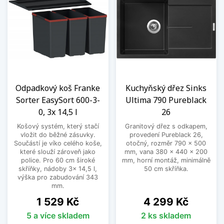
Odpadkový koš Franke
Kuchyňský dřez Sinks
Sorter EasySort 600-3-
Ultima 790 Pureblack
0, 3x 14,5 l
26
Košový systém, který stačí
Granitový dřez s odkapem,
vložit do běžné zásuvky.
provedení Pureblack 26,
Součástí je víko celého koše,
otočný, rozměr 790 x 500
které slouží zároveň jako
mm, vana 380 x 440 x 200
police. Pro 60 cm široké
mm, horní montáž, minimálně
skříňky, nádoby 3x 14,5 l,
50 cm skříňka.
výška pro zabudování 343
mm.
Cena
Cena
1 529 Kč
4 299 Kč
5 a více skladem
2 ks skladem