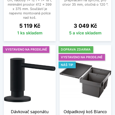
cm, nádoby 1x 12 l + 1x 18 l,
přepínačem na sprchu, pro
minimální prostor 412 x 399
otvor 35 mm, otočná o 120 °.
x 375 mm. Součástí je
napevno montovaná police
nad koš.
Cena
Cena
5 119 Kč
3 049 Kč
1 ks skladem
5 a více skladem
VYSTAVENO NA PRODEJNĚ
DOPRAVA ZDARMA
VYSTAVENO NA PRODEJNĚ
NÁŠ TIP
Dávkovač saponátu
Odpadkový koš Blanco