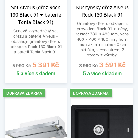
Set Alveus (dřez Rock
Kuchyňský dřez Alveus
130 Black 91 + baterie
Rock 130 Black 91
Tonia Black 91)
Granitový dřez s odkapem,
provedení Black 91, otočný,
Cenově zvýhodněný set
rozměr 780 x 480 mm, vana
dřezu a baterie Alveus -
400 x 400 x 180 mm, horní
obsahuje granitový dřez s
montáž, minimálně 60 cm
odkapem Rock 130 Black 91
skříňka, s excentrem, 2
a baterii Tonia Black 91.
otvory z výroby.
Běžná cena
Cena
Běžná cena
Cena
5 391 Kč
3 591 Kč
5 990 Kč
3 990 Kč
5 a více skladem
5 a více skladem
DOPRAVA ZDARMA
DOPRAVA ZDARMA