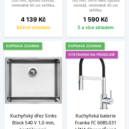
200 mm, spodní montáž,
150 mm, horní nebo spodní
minimálně 60 cm skříňka.
montáž, minimálně 30 cm
skříňka.
Cena
Cena
4 139 Kč
1 590 Kč
Běžně skladem
5 a více skladem
DOPRAVA ZDARMA
DOPRAVA ZDARMA
VYSTAVENO NA PRODEJNĚ
Kuchyňský dřez Sinks
Kuchyňská baterie
Block 540 V 1,0 mm,
Franke FC 6085.031