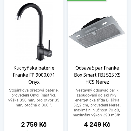
Kuchyňská baterie
Odsavač par Franke
Franke FP 9000.071
Box Smart FBI 525 XS
Onyx
HCS Nerez
Stojánková dřezová baterie,
Vestavný odsavač par k
provedení Onyx (nástřik),
zabudování do skříňky,
výška 350 mm, pro otvor 35
energetická třída B, šířka
mm, otočná o 360 °.
52,2 cm, provedení Nerez,
maximální hlučnost 70 dB,
maximální výkon 390 m3/h.
Cena
Cena
2 759 Kč
4 249 Kč