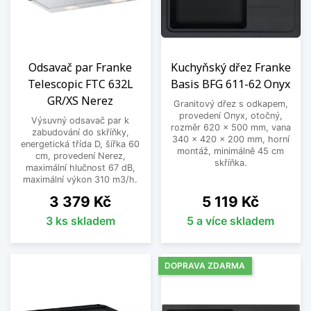
Odsavač par Franke
Kuchyňský dřez Franke
Telescopic FTC 632L
Basis BFG 611-62 Onyx
GR/XS Nerez
Granitový dřez s odkapem,
provedení Onyx, otočný,
Výsuvný odsavač par k
rozměr 620 x 500 mm, vana
zabudování do skříňky,
340 x 420 x 200 mm, horní
energetická třída D, šířka 60
montáž, minimálně 45 cm
cm, provedení Nerez,
skříňka.
maximální hlučnost 67 dB,
maximální výkon 310 m3/h.
Cena
Cena
3 379 Kč
5 119 Kč
3 ks skladem
5 a více skladem
DOPRAVA ZDARMA