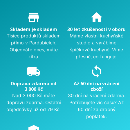
Proč nakupovat u nás?
store_mall_directory
home
Skladem je skladem
30 let zkušeností v oboru
Tisíce produktů skladem
Máme vlastní kuchyňské
přímo v Pardubicích.
studio a vyrábíme
Objednáte dnes, máte
špičkové kuchyně. Víme
zítra.
přesně, co funguje.
local_shipping
sync
Doprava zdarma od
Až 60 dní na vrácení
3 000 Kč
zboží
Nad 3 000 Kč máte
30 dní na vrácení zdarma.
dopravu zdarma. Ostatní
Potřebujete víc času? Až
objednávky už od 79 Kč.
60 dní za drobný
poplatek.