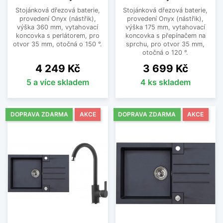
Stojánková dřezová baterie,
Stojánková dřezová baterie,
provedení Onyx (nástřik),
provedení Onyx (nástřik),
výška 360 mm, vytahovací
výška 175 mm, vytahovací
koncovka s perlátorem, pro
koncovka s přepínačem na
otvor 35 mm, otočná o 150 °.
sprchu, pro otvor 35 mm,
otočná o 120 °.
Cena
Cena
4 249 Kč
3 699 Kč
5 a více skladem
4 ks skladem
DOPRAVA ZDARMA
AKCE
DOPRAVA ZDARMA
AKCE