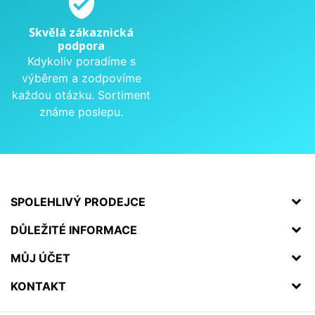
verified_user
Skvělá zákaznická
podpora
Kdykoliv poradíme s
výběrem a zodpovíme
každou otázku. Sortiment
známe poslepu.
SPOLEHLIVÝ PRODEJCE
DŮLEŽITÉ INFORMACE
MŮJ ÚČET
KONTAKT