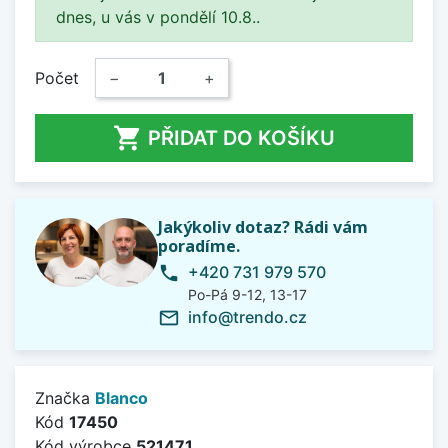
dnes, u vás v pondělí 10.8..
Počet
−
+

PŘIDAT DO KOŠÍKU
Jakýkoliv dotaz? Rádi vám
poradíme.
+420 731 979 570
phone
Po-Pá 9-12, 13-17
info@trendo.cz
mail_outline
Značka
Blanco
Kód
17450
Kód výrobce
521471