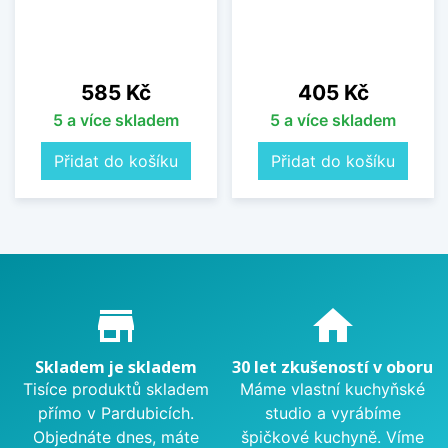
Cena
Cena
585 Kč
405 Kč
5 a více skladem
5 a více skladem
Přidat do košíku
Přidat do košíku
Proč nakupovat u nás?
store_mall_directory
home
Skladem je skladem
30 let zkušeností v oboru
Tisíce produktů skladem
Máme vlastní kuchyňské
přímo v Pardubicích.
studio a vyrábíme
Objednáte dnes, máte
špičkové kuchyně. Víme