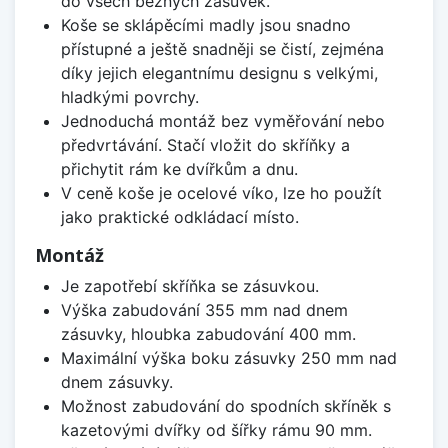
do všech běžných zásuvek.
Koše se sklápěcími madly jsou snadno
přístupné a ještě snadněji se čistí, zejména
díky jejich elegantnímu designu s velkými,
hladkými povrchy.
Jednoduchá montáž bez vyměřování nebo
předvrtávání. Stačí vložit do skříňky a
přichytit rám ke dvířkům a dnu.
V ceně koše je ocelové víko, lze ho použít
jako praktické odkládací místo.
Montáž
Je zapotřebí skříňka se zásuvkou.
Výška zabudování 355 mm nad dnem
zásuvky, hloubka zabudování 400 mm.
Maximální výška boku zásuvky 250 mm nad
dnem zásuvky.
Možnost zabudování do spodních skříněk s
kazetovými dvířky od šířky rámu 90 mm.