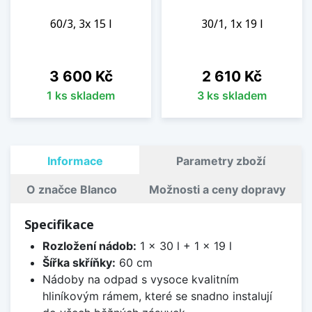
60/3, 3x 15 l
30/1, 1x 19 l
Cena
Cena
3 600 Kč
2 610 Kč
1 ks skladem
3 ks skladem
Informace
Parametry zboží
O značce Blanco
Možnosti a ceny dopravy
Specifikace
Rozložení nádob:
1 x 30 l + 1 x 19 l
Šířka skříňky:
60 cm
Nádoby na odpad s vysoce kvalitním
hliníkovým rámem, které se snadno instalují