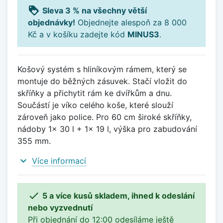
loyalty
Sleva 3 % na všechny větší
objednávky!
Objednejte alespoň za 8 000
Kč a v košíku zadejte kód
MINUS3
.
Košový systém s hliníkovým rámem, který se
montuje do běžných zásuvek. Stačí vložit do
skříňky a přichytit rám ke dvířkům a dnu.
Součástí je víko celého koše, které slouží
zároveň jako police. Pro 60 cm široké skříňky,
nádoby 1x 30 l + 1x 19 l, výška pro zabudování
355 mm.
expand_more
Více informací

5 a více kusů skladem, ihned k odeslání
nebo vyzvednutí
Při objednání do 12:00 odesíláme ještě