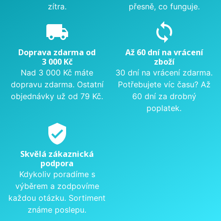
zítra.
přesně, co funguje.
local_shipping
sync
Doprava zdarma od
Až 60 dní na vrácení
3 000 Kč
zboží
Nad 3 000 Kč máte
30 dní na vrácení zdarma.
dopravu zdarma. Ostatní
Potřebujete víc času? Až
objednávky už od 79 Kč.
60 dní za drobný
poplatek.
verified_user
Skvělá zákaznická
podpora
Kdykoliv poradíme s
výběrem a zodpovíme
každou otázku. Sortiment
známe poslepu.