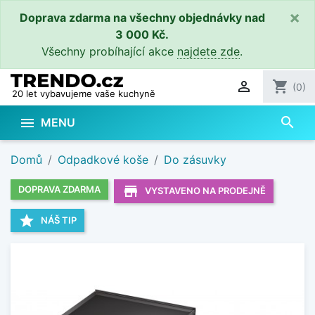
×
Doprava zdarma na všechny objednávky nad
3 000 Kč.
Všechny probíhající akce
najdete zde
.

shopping_cart
(0)
20 let vybavujeme vaše kuchyně
search

MENU
Domů
Odpadkové koše
Do zásuvky
store_mall_directory
DOPRAVA ZDARMA
VYSTAVENO NA PRODEJNĚ
star
NÁŠ TIP