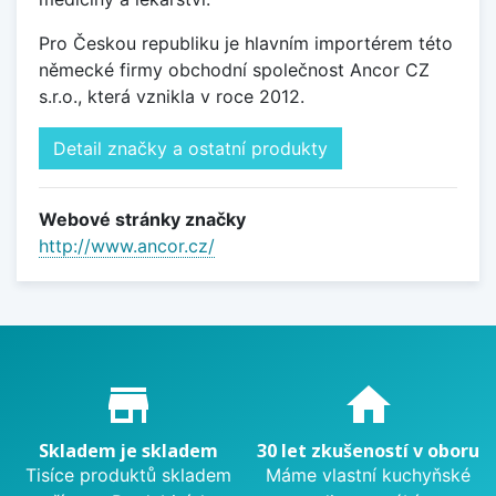
Pro Českou republiku je hlavním importérem této
německé firmy obchodní společnost Ancor CZ
s.r.o., která vznikla v roce 2012.
Detail značky a ostatní produkty
Webové stránky značky
http://www.ancor.cz/
Proč nakupovat u nás?
store_mall_directory
home
Skladem je skladem
30 let zkušeností v oboru
Tisíce produktů skladem
Máme vlastní kuchyňské