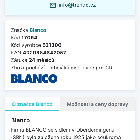
info@trendo.cz
mail_outline
Značka
Blanco
Kód
17064
Kód výrobce
521300
EAN
4020684642057
Záruka
24 měsíců
Zboží pochází z oficiální distribuce pro ČR
O značce Blanco
Možnosti a ceny dopravy
Blanco
Firma BLANCO se sídlem v Oberderdingenu
(SRN) byla založena roku 1925 jako soukromá