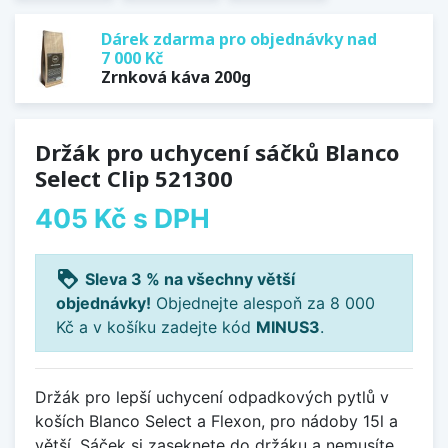
Dárek zdarma pro objednávky nad
7 000 Kč
Zrnková káva 200g
Držák pro uchycení sáčků Blanco
Select Clip 521300
405 Kč
s DPH
loyalty
Sleva 3 % na všechny větší
objednávky!
Objednejte alespoň za 8 000
Kč a v košíku zadejte kód
MINUS3
.
Držák pro lepší uchycení odpadkových pytlů v
koších Blanco Select a Flexon, pro nádoby 15l a
větší. Sáček si zaseknete do držáku a nemusíte