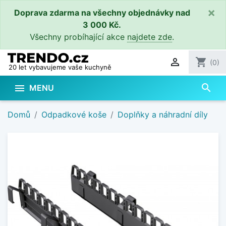
×
Doprava zdarma na všechny objednávky nad
3 000 Kč.
Všechny probíhající akce
najdete zde
.

shopping_cart
(0)
20 let vybavujeme vaše kuchyně
search

MENU
Domů
Odpadkové koše
Doplňky a náhradní díly