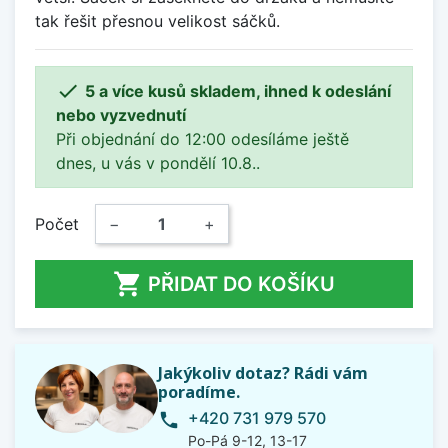
tak řešit přesnou velikost sáčků.

5 a více kusů skladem, ihned k odeslání
nebo vyzvednutí
Při objednání do 12:00 odesíláme ještě
dnes, u vás v pondělí 10.8..
Počet
−
+

PŘIDAT DO KOŠÍKU
Jakýkoliv dotaz? Rádi vám
poradíme.
+420 731 979 570
phone
Po-Pá 9-12, 13-17