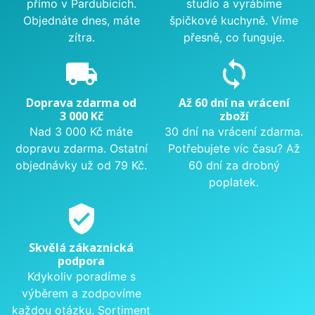
přímo v Pardubicích.
studio a vyrábíme
Objednáte dnes, máte
špičkové kuchyně. Víme
zítra.
přesně, co funguje.
local_shipping
sync
Doprava zdarma od
Až 60 dní na vrácení
3 000 Kč
zboží
Nad 3 000 Kč máte
30 dní na vrácení zdarma.
dopravu zdarma. Ostatní
Potřebujete víc času? Až
objednávky už od 79 Kč.
60 dní za drobný
poplatek.
verified_user
Skvělá zákaznická
podpora
Kdykoliv poradíme s
výběrem a zodpovíme
každou otázku. Sortiment