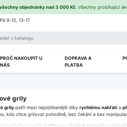
všechny objednávky nad 3 000 Kč.
Všechny probíhající a
Pá 9-12, 13-17
PROČ NAKOUPIT U
DOPRAVA A
P
NÁS
PLATBA
ové grily
é grily
patří mezi nejoblíbenější díky
rychlému nahřátí
a
př
o, kdo chce grilovat pohodlně, bez čekání a bez manipulac
íce hořákům umožňují
přípravu různých pokrmů současně