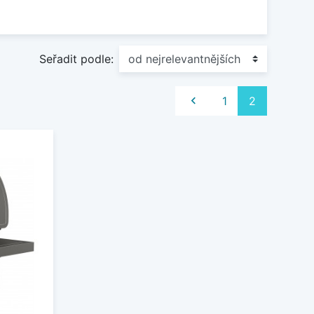
Seřadit podle:
Předchozí

1
2