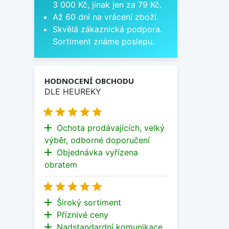
3 000 Kč, jinak jen za 79 Kč.
Až 60 dní na vrácení zboží.
Skvělá zákaznická podpora.
Sortiment známe poslepu.
HODNOCENÍ OBCHODU
DLE HEUREKY





add
Ochota prodávajících, velký
výběr, odborné doporučení
add
Objednávka vyřízena
obratem





add
Široký sortiment
add
Příznivé ceny
add
Nadstandardní komunikace