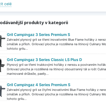
it celé
ání. Plynové grily jsou skvělou volbou pro pravidelné i náročn
it méně
odávanější produkty v kategorii
Gril Campingaz 3 Series Premium S
Zahradní plynový gril se třemi inovativními Blue Flame hořáky z nere
omáček a příloh. Grilovací plocha je rozdělena na litinový Culinary M
tohtoto grilu...
Gril Campingaz 3 Series Classic LS Plus D
Plynový gril se třemi trubkovými hořáky z nerezu a postranním hořák
Grilovací plocha je rozdělená na litinový oboustranný tál a rošt Culi
marinované drůbeže, paelly...
Gril Campingaz 4 Series Premium S
Zahradní plynový gril se čtyřmi inovativními Blue Flame hořáky z ner
omáček a příloh. Grilovací plocha je rozdělena na litinový Culinary M
tohoto grilu...