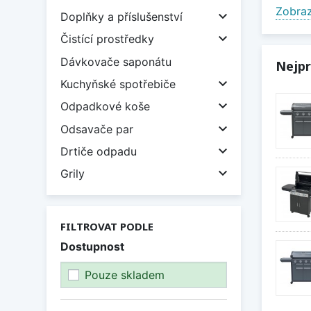
Zobraz
grilov

Doplňky a příslušenství

Čistící prostředky
Zobraz
Dávkovače saponátu
Nejpr

Kuchyňské spotřebiče

Odpadkové koše

Odsavače par

Drtiče odpadu

Grily
FILTROVAT PODLE
Dostupnost
Pouze skladem