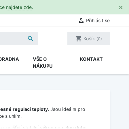
×
kce
najdete zde
.

Přihlásit se

shopping_cart
Košík
(0)
ORADNA
VŠE O
KONTAKT
NÁKUPU
esné regulaci teploty
. Jsou ideální pro
e s uhlím.
a zajišťují stabilní výkon po celou dobu