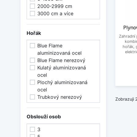
2000-2999 cm
3000 cm a více
Plyno
Hořák
Zahradní 
kombin
Blue Flame
hořák, 
elektr
aluminizovaná ocel
Blue Flame nerezový
Kulatý aluminizovaná
ocel
Plochý aluminizovaná
ocel
Trubkový nerezový
Zobrazuji 
Obslouží osob
3
5