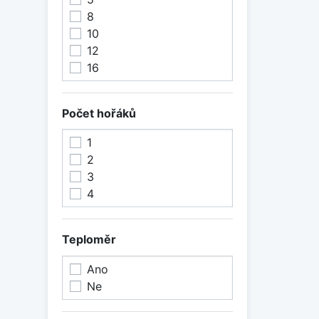
8
10
12
16
Počet hořáků
1
2
3
4
Teploměr
Ano
Ne