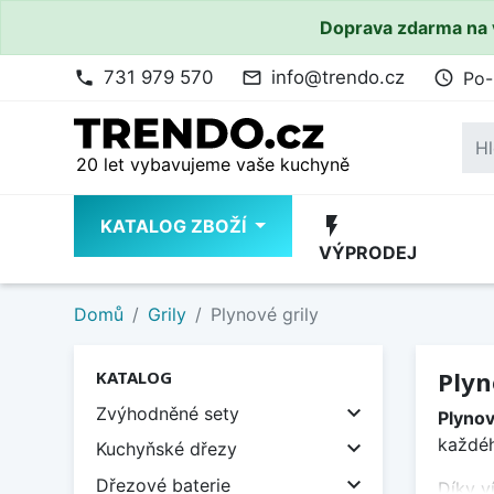
Doprava zdarma na 
731 979 570
info@trendo.cz
Po-
phone
mail_outline
access_time
20 let vybavujeme vaše kuchyně
flash_on
KATALOG ZBOŽÍ
VÝPRODEJ
Domů
Grily
Plynové grily
Plyn
KATALOG

Zvýhodněné sety
Plynov
každéh

Kuchyňské dřezy

Dřezové baterie
Díky v