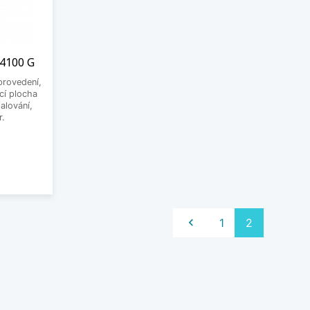
 4100 G
provedení,
cí plocha
alování,
r.
Předchozí

1
2