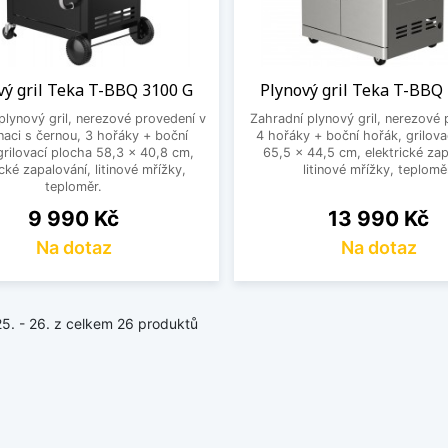
vý gril Teka T-BBQ 3100 G
Plynový gril Teka T-BBQ
plynový gril, nerezové provedení v
Zahradní plynový gril, nerezové 
aci s černou, 3 hořáky + boční
4 hořáky + boční hořák, grilova
grilovací plocha 58,3 x 40,8 cm,
65,5 x 44,5 cm, elektrické zap
ické zapalování, litinové mřížky,
litinové mřížky, teplomě
teploměr.
Cena
Cena
9 990 Kč
13 990 Kč
Na dotaz
Na dotaz
25. - 26. z celkem 26 produktů