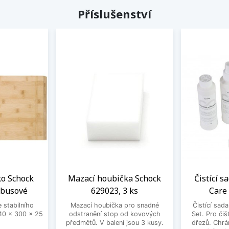
Příslušenství
ko Schock
Mazací houbička Schock
Čistící s
mbusové
629023, 3 ks
Care
 stabilního
Mazací houbička pro snadné
Čistící sad
0 x 300 x 25
odstranění stop od kovových
Set. Pro čiš
předmětů. V balení jsou 3 kusy.
dřezů. Chrá