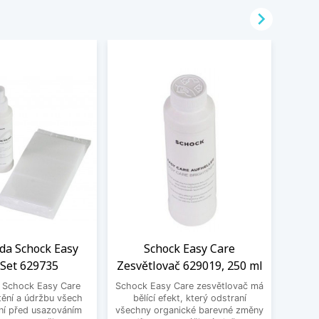

ada Schock Easy
Schock Easy Care
Filt
 Set 629735
Zesvětlovač 629019, 250 ml
S
a Schock Easy Care
Schock Easy Care zesvětlovač má
Filtr
tění a údržbu všech
bělící efekt, který odstraní
100,
ní před usazováním
všechny organické barevné změny
kartuš