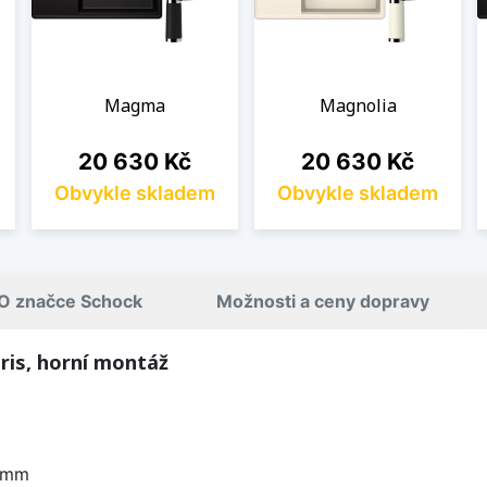
Magma
Magnolia
Cena
Cena
20 630 Kč
20 630 Kč
Obvykle skladem
Obvykle skladem
O značce Schock
Možnosti a ceny dopravy
ris, horní montáž
 mm