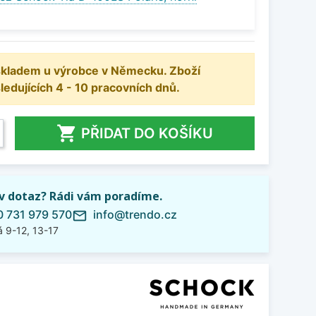
 skladem u výrobce v Německu. Zboží
dujících 4 - 10 pracovních dnů.

PŘIDAT DO KOŠÍKU
iv dotaz? Rádi vám poradíme.
 731 979 570
info@trendo.cz
mail_outline
 9-12, 13-17