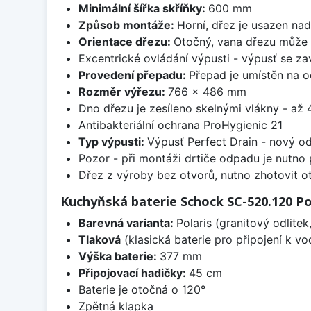
Minimální šířka skříňky:
600 mm
Způsob montáže:
Horní, dřez je usazen na
Orientace dřezu:
Otočný, vana dřezu může 
Excentrické ovládání výpusti - výpusť se zav
Provedení přepadu:
Přepad je umístěn na 
Rozměr výřezu:
766 x 486 mm
Dno dřezu je zesíleno skelnými vlákny - až 4
Antibakteriální ochrana ProHygienic 21
Typ výpusti:
Výpusť Perfect Drain - nový o
Pozor - při montáži drtiče odpadu je nutno
Dřez z výroby bez otvorů, nutno zhotovit ot
Kuchyňská baterie Schock SC-520.120 Po
Barevná varianta:
Polaris (granitový odlite
Tlaková
(klasická baterie pro připojení k v
Výška baterie:
377 mm
Připojovací hadičky:
45 cm
Baterie je otočná o 120°
Zpětná klapka