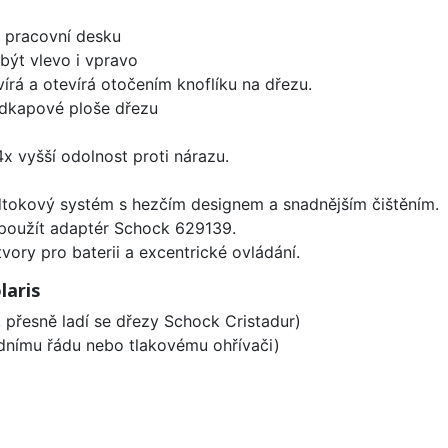
d pracovní desku
být vlevo i vpravo
írá a otevírá otočením knoflíku na dřezu.
odkapové ploše dřezu
x vyšší odolnost proti nárazu.
dtokový systém s hezčím designem a snadnějším čištěním.
 použít adaptér Schock 629139.
vory pro baterii a excentrické ovládání.
laris
k, přesně ladí se dřezy Schock Cristadur)
odnímu řádu nebo tlakovému ohřívači)