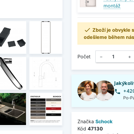
montáž

Zboží je obvykle
odešleme během násle
Počet
−
+
Jakýkol
+420
phone
Po-Pá
Značka
Schock
Kód
47130