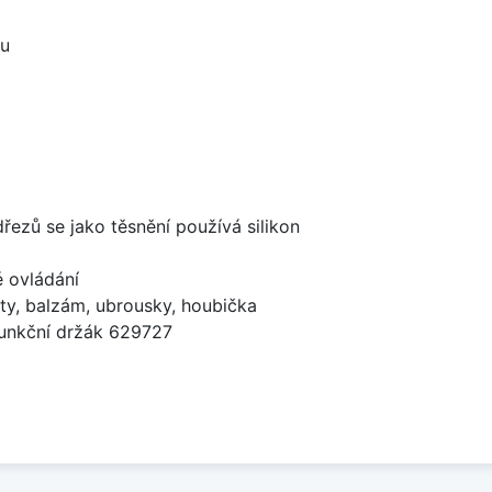
ou
dřezů se jako těsnění používá silikon
é ovládání
ty, balzám, ubrousky, houbička
funkční držák 629727