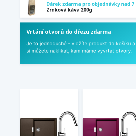
Dárek zdarma pro objednávky nad 7 
Zrnková káva 200g
Vrtání otvorů do dřezu zdarma
Je to jednoduché - vložíte produkt do košíku a
si můžete naklikat, kam máme vyvrtat otvory.