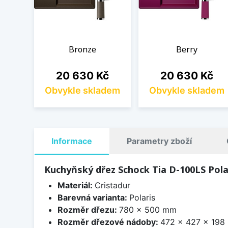
Bronze
Berry
Cena
Cena
20 630 Kč
20 630 Kč
Obvykle skladem
Obvykle skladem
Informace
Parametry zboží
Kuchyňský dřez Schock Tia D-100LS Pola
Materiál:
Cristadur
Barevná varianta:
Polaris
Rozměr dřezu:
780 x 500 mm
Rozměr dřezové nádoby:
472 x 427 x 198