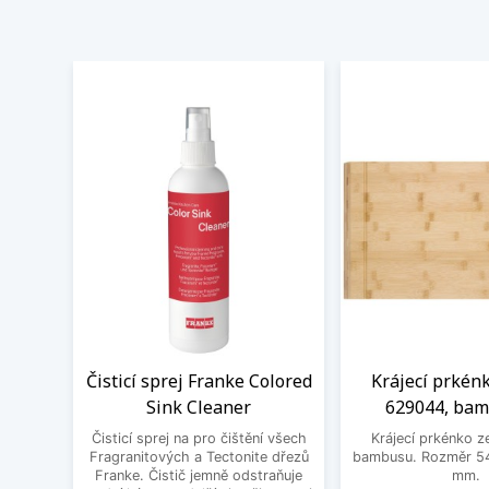
Čisticí sprej Franke Colored
Krájecí prkén
Sink Cleaner
629044, ba
Čisticí sprej na pro čištění všech
Krájecí prkénko ze
Fragranitových a Tectonite dřezů
bambusu. Rozměr 54
Franke. Čistič jemně odstraňuje
mm.