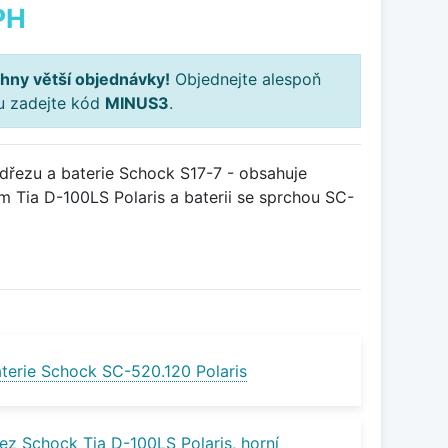
PH
hny větší objednávky!
Objednejte alespoň
ku zadejte kód
MINUS3
.
řezu a baterie Schock S17-7 - obsahuje
 Tia D-100LS Polaris a baterii se sprchou SC-
terie Schock SC-520.120 Polaris
ez Schock Tia D-100LS Polaris, horní