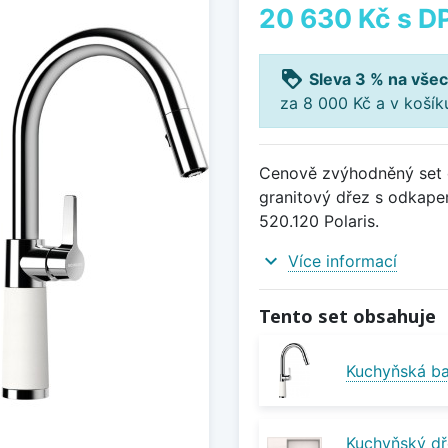
20 630 Kč
s D
loyalty
Sleva 3 % na všec
za 8 000 Kč a v koší
Cenově zvýhodněný set d
granitový dřez s odkapem
520.120 Polaris.
expand_more
Více informací
Tento set obsahuje
Kuchyňská ba
Kuchyňský dř