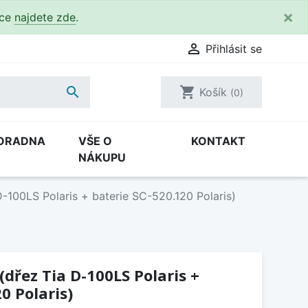
×
kce
najdete zde
.

Přihlásit se

shopping_cart
Košík
(0)
ORADNA
VŠE O
KONTAKT
NÁKUPU
-100LS Polaris + baterie SC-520.120 Polaris)
(dřez Tia D-100LS Polaris +
0 Polaris)