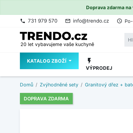
Doprava zdarma na 
731 979 570
info@trendo.cz
Po-
phone
mail_outline
access_time
20 let vybavujeme vaše kuchyně
flash_on
KATALOG ZBOŽÍ
VÝPRODEJ
Domů
Zvýhodněné sety
Granitový dřez + bat
DOPRAVA ZDARMA