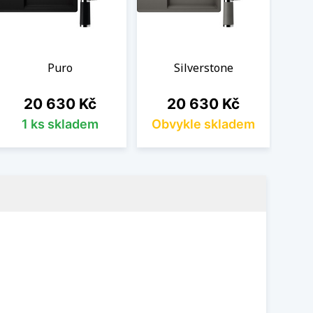
Puro
Silverstone
Cena
Cena
20 630 Kč
20 630 Kč
1 ks skladem
Obvykle skladem
Ob