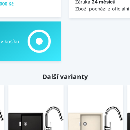
Záruka
24 měsíců
000 Kč
Zboží pochází z oficiální
adjust
 v košíku
Další varianty