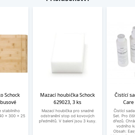
ko Schock
Mazací houbička Schock
Čistící s
mbusové
629023, 3 ks
Care
 stabilního
Mazací houbička pro snadné
Čistící sad
0 x 300 x 25
odstranění stop od kovových
Set. Pro čiš
předmětů. V balení jsou 3 kusy.
dřezů. Chrá
vodního k
Obsah: Eas