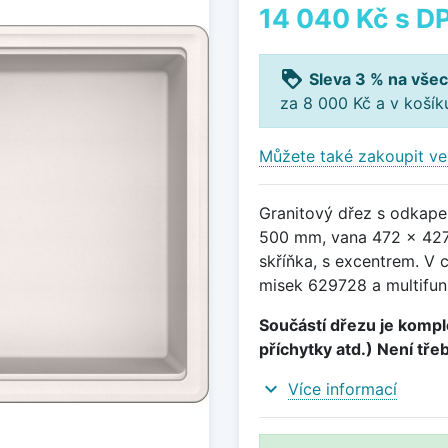
14 040 Kč
s D
loyalty
Sleva 3 % na všec
za 8 000 Kč a v koší
Můžete také zakoupit ve
Granitový dřez s odkape
500 mm, vana 472 x 427
skříňka, s excentrem. V 
misek 629728 a multifun
Součástí dřezu je komple
příchytky atd.) Není tře
expand_more
Více informací