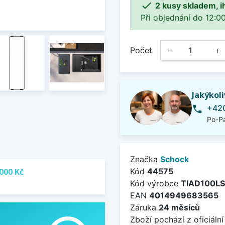

2 kusy skladem, i
Při objednání do 12:00
Počet
−
+
Jakýkol
+420
phone
Po-Pá
Značka
Schock
000 Kč
Kód
44575
Kód výrobce
TIAD100L
EAN
4014949683565
Záruka
24 měsíců
Zboží pochází z oficiální