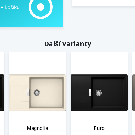
adjust
 v košíku
Další varianty
Magnolia
Puro