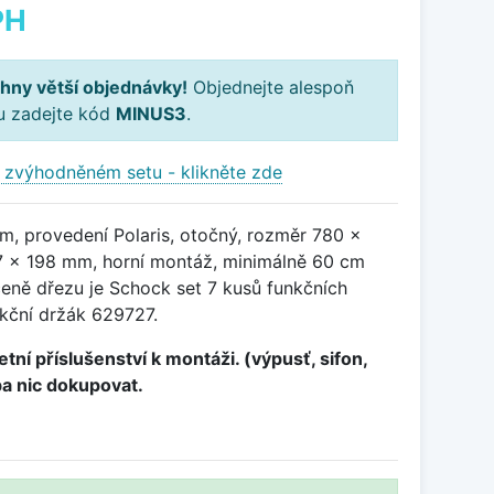
PH
hny větší objednávky!
Objednejte alespoň
ku zadejte kód
MINUS3
.
 zvýhodněném setu - klikněte zde
m, provedení Polaris, otočný, rozměr 780 x
 x 198 mm, horní montáž, minimálně 60 cm
ceně dřezu je Schock set 7 kusů funkčních
kční držák 629727.
tní příslušenství k montáži. (výpusť, sifon,
ba nic dokupovat.