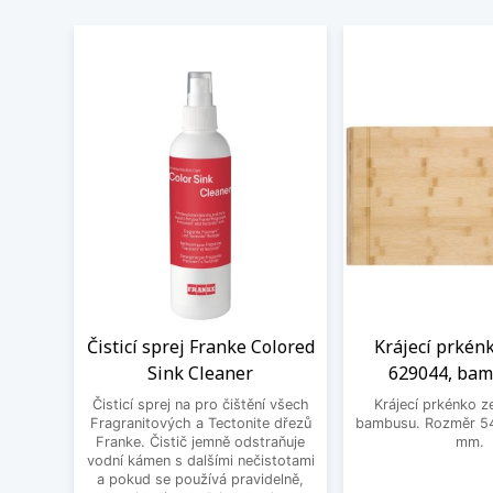
Čisticí sprej Franke Colored
Krájecí prkén
Sink Cleaner
629044, ba
Čisticí sprej na pro čištění všech
Krájecí prkénko ze
Fragranitových a Tectonite dřezů
bambusu. Rozměr 54
Franke. Čistič jemně odstraňuje
mm.
vodní kámen s dalšími nečistotami
a pokud se používá pravidelně,