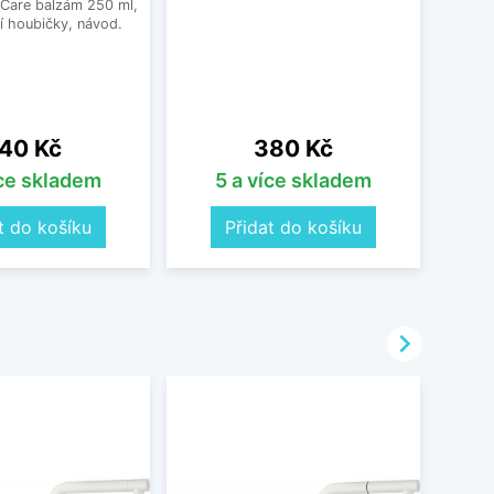
 Care balzám 250 ml,
í houbičky, návod.
ena
Cena
40 Kč
380 Kč
íce skladem
5 a více skladem
O
t do košíku
Přidat do košíku
