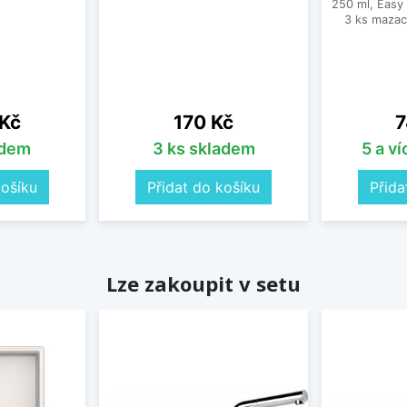
250 ml, Easy
3 ks mazac
Cena
C
 Kč
170 Kč
7
adem
3 ks skladem
5 a v
košíku
Přidat do košíku
Přida
Lze zakoupit v setu