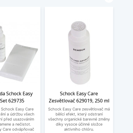
ada Schock Easy
Schock Easy Care
LED
 Set 629735
Zesvětlovač 629019, 250 ml
Sch
a Schock Easy Care
Schock Easy Care zesvětlovač má
Moder
tění a údržbu všech
bělící efekt, který odstraní
jako p
ní před usazováním
všechny organické barevné změny
Ten
amene a nečistot.
díky vysoce účinné složce
výr
y Care odvápňovač
aktivního chlóru.