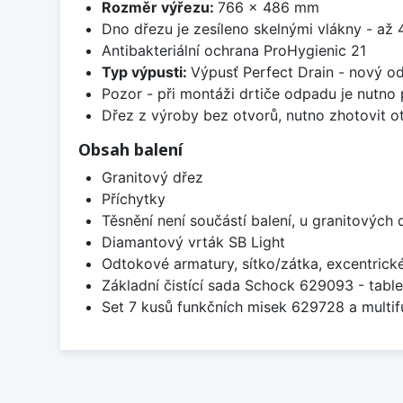
Rozměr výřezu:
766 x 486 mm
Dno dřezu je zesíleno skelnými vlákny - až 4
Antibakteriální ochrana ProHygienic 21
Typ výpusti:
Výpusť Perfect Drain - nový o
Pozor - při montáži drtiče odpadu je nutno
Dřez z výroby bez otvorů, nutno zhotovit ot
Obsah balení
Granitový dřez
Příchytky
Těsnění není součástí balení, u granitových 
Diamantový vrták SB Light
Odtokové armatury, sítko/zátka, excentrick
Základní čistící sada Schock 629093 - table
Set 7 kusů funkčních misek 629728 a multi