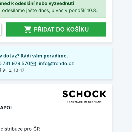
hned k odeslání nebo vyzvednutí
 odesíláme ještě dnes, u vás v pondělí 10.8..

PŘIDAT DO KOŠÍKU
iv dotaz? Rádi vám poradíme.
 731 979 570
info@trendo.cz
mail_outline
 9-12, 13-17
SAPOL
 distribuce pro ČR