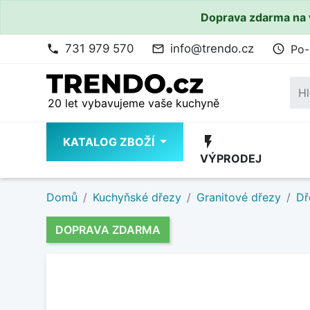
Doprava zdarma na 
731 979 570
info@trendo.cz
Po-
phone
mail_outline
access_time
20 let vybavujeme vaše kuchyně
flash_on
KATALOG ZBOŽÍ
VÝPRODEJ
Domů
Kuchyňské dřezy
Granitové dřezy
Dř
DOPRAVA ZDARMA