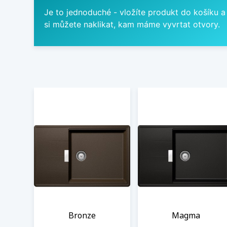
Je to jednoduché - vložíte produkt do košíku a
si můžete naklikat, kam máme vyvrtat otvory.
Bronze
Magma