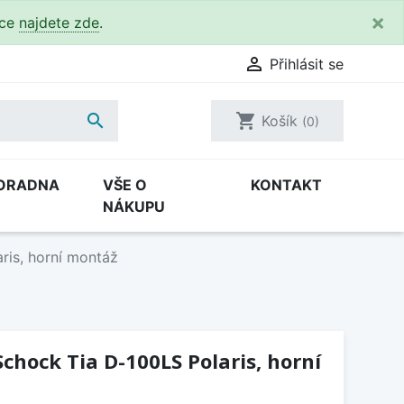
×
kce
najdete zde
.

Přihlásit se

shopping_cart
Košík
(0)
ORADNA
VŠE O
KONTAKT
NÁKUPU
ris, horní montáž
chock Tia D-100LS Polaris, horní