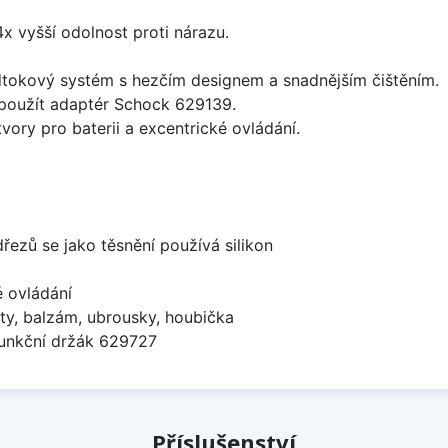
x vyšší odolnost proti nárazu.
dtokový systém s hezčím designem a snadnějším čištěním.
 použít adaptér Schock 629139.
vory pro baterii a excentrické ovládání.
dřezů se jako těsnění používá silikon
é ovládání
ty, balzám, ubrousky, houbička
funkční držák 629727
Příslušenství