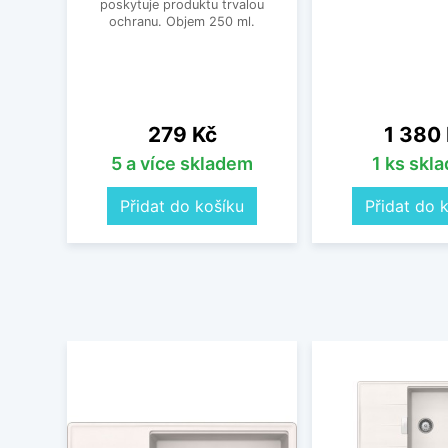
poskytuje produktu trvalou
ochranu. Objem 250 ml.
Cena
Cena
279 Kč
1 380
5 a více skladem
1 ks skl
Přidat do košíku
Přidat do 