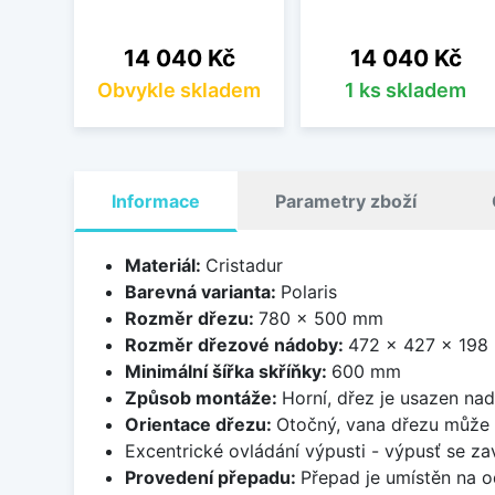
Cena
Cena
14 040 Kč
14 040 Kč
Obvykle skladem
1 ks skladem
Informace
Parametry zboží
Materiál:
Cristadur
Barevná varianta:
Polaris
Rozměr dřezu:
780 x 500 mm
Rozměr dřezové nádoby:
472 x 427 x 198
Minimální šířka skříňky:
600 mm
Způsob montáže:
Horní, dřez je usazen na
Orientace dřezu:
Otočný, vana dřezu může 
Excentrické ovládání výpusti - výpusť se zav
Provedení přepadu:
Přepad je umístěn na 