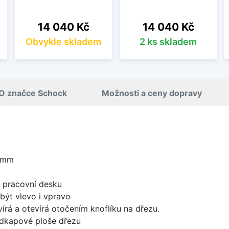
Cena
Cena
14 040 Kč
14 040 Kč
Obvykle skladem
2 ks skladem
O značce Schock
Možnosti a ceny dopravy
 mm
d pracovní desku
být vlevo i vpravo
írá a otevírá otočením knoflíku na dřezu.
odkapové ploše dřezu