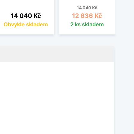
Běžná cena
Cena
14 040 Kč
Cena
14 040 Kč
12 636 Kč
Obvykle skladem
2 ks skladem
Ob