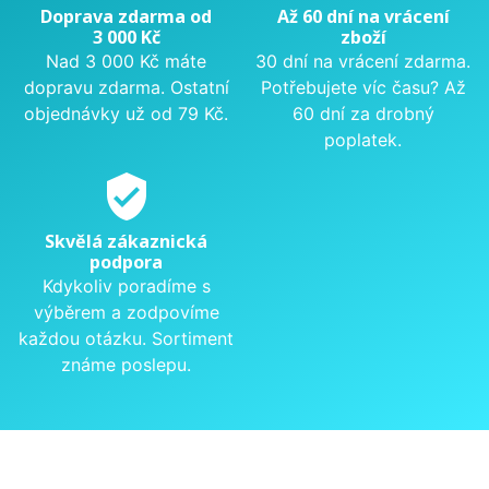
Doprava zdarma od
Až 60 dní na vrácení
3 000 Kč
zboží
Nad 3 000 Kč máte
30 dní na vrácení zdarma.
dopravu zdarma. Ostatní
Potřebujete víc času? Až
objednávky už od 79 Kč.
60 dní za drobný
poplatek.
verified_user
Skvělá zákaznická
podpora
Kdykoliv poradíme s
výběrem a zodpovíme
každou otázku. Sortiment
známe poslepu.