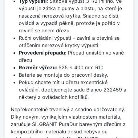
Typ výpusti:
Sítková výpusť 3 1/2 inFino. Ve
výpusti je zátka z gumy a plastu, na které je
nasazená nerezová krytka. Snadno se čistí,
ovládá a vypadá pěkně, protože je pořád v
rovině se dnem dřezu.
Ruční ovládání výpusti - zavírá a otevírá se
otáčením nerezové krytky výpusti.
Provedení přepadu:
Přepad umístěn ve vaně
dřezu
Rozměr výřezu:
525 x 400 mm R10
Baterie se montuje do pracovní desky.
Pokud chcete mít u dřezu excentrické
ovládání, doobjednejte sadu Blanco 232459 a
některý z ovládacích knoflíků.
Nepřekonatelně trvanlivý a snadno udržovatelný.
Díky novým, vynikajícím vlastnostem materiálu,
zaručuje SILGRANIT PuraDur barevným dřezům z
kompozitního materiálu dosud nebývalou