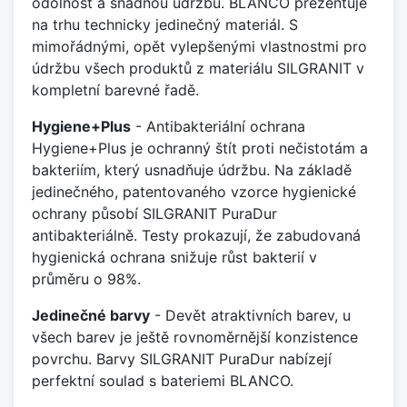
odolnost a snadnou údržbu. BLANCO prezentuje
na trhu technicky jedinečný materiál. S
mimořádnými, opět vylepšenými vlastnostmi pro
údržbu všech produktů z materiálu SILGRANIT v
kompletní barevné řadě.
Hygiene+Plus
- Antibakteriální ochrana
Hygiene+Plus je ochranný štít proti nečistotám a
bakteriím, který usnadňuje údržbu. Na základě
jedinečného, patentovaného vzorce hygienické
ochrany působí SILGRANIT PuraDur
antibakteriálně. Testy prokazují, že zabudovaná
hygienická ochrana snižuje růst bakterií v
průměru o 98%.
Jedinečné barvy
- Devět atraktivních barev, u
všech barev je ještě rovnoměrnější konzistence
povrchu. Barvy SILGRANIT PuraDur nabízejí
perfektní soulad s bateriemi BLANCO.