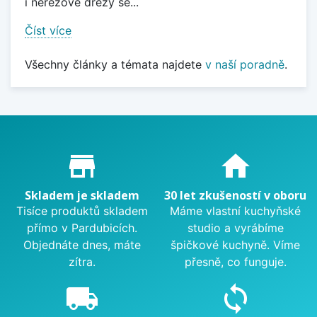
i nerezové dřezy se...
Číst více
Všechny články a témata najdete
v naší poradně
.
Proč nakupovat u nás?
store_mall_directory
home
Skladem je skladem
30 let zkušeností v oboru
Tisíce produktů skladem
Máme vlastní kuchyňské
přímo v Pardubicích.
studio a vyrábíme
Objednáte dnes, máte
špičkové kuchyně. Víme
zítra.
přesně, co funguje.
local_shipping
sync