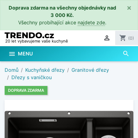
×
Doprava zdarma na všechny objednávky nad
3 000 Kč.
Všechny probíhající akce
najdete zde
.

shopping_cart
(0)
20 let vybavujeme vaše kuchyně
search

MENU
Domů
Kuchyňské dřezy
Granitové dřezy
Dřezy s vaničkou
DOPRAVA ZDARMA