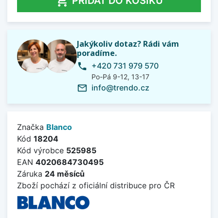

PŘIDAT DO KOŠÍKU
Jakýkoliv dotaz? Rádi vám
poradíme.
+420 731 979 570
phone
Po-Pá 9-12, 13-17
info@trendo.cz
mail_outline
Značka
Blanco
Kód
18204
Kód výrobce
525985
EAN
4020684730495
Záruka
24 měsíců
Zboží pochází z oficiální distribuce pro ČR