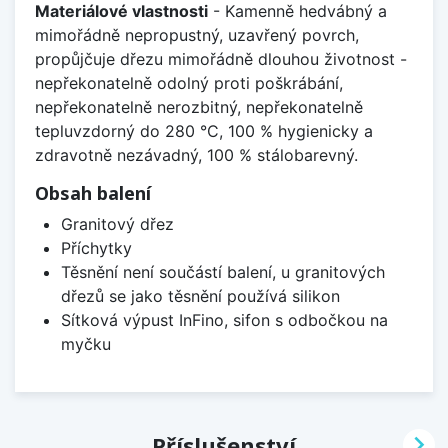
Materiálové vlastnosti
- Kamenně hedvábný a
mimořádně nepropustný, uzavřený povrch,
propůjčuje dřezu mimořádně dlouhou životnost -
nepřekonatelně odolný proti poškrábání,
nepřekonatelně nerozbitný, nepřekonatelně
tepluvzdorný do 280 °C, 100 % hygienicky a
zdravotně nezávadný, 100 % stálobarevný.
Obsah balení
Granitový dřez
Příchytky
Těsnění není součástí balení, u granitových
dřezů se jako těsnění používá silikon
Sítková výpust InFino, sifon s odbočkou na
myčku

Příslušenství