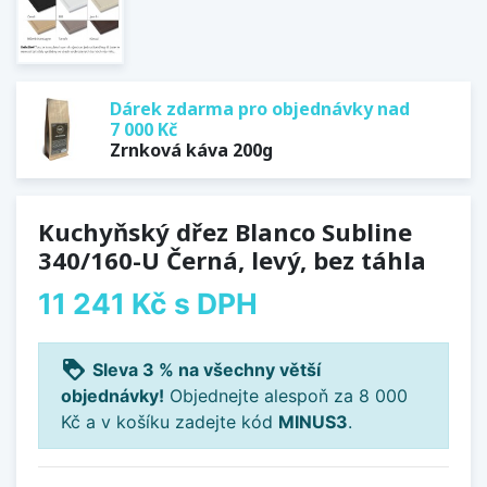
Dárek zdarma pro objednávky nad
7 000 Kč
Zrnková káva 200g
Kuchyňský dřez Blanco Subline
340/160-U Černá, levý, bez táhla
11 241 Kč
s DPH
loyalty
Sleva 3 % na všechny větší
objednávky!
Objednejte alespoň za 8 000
Kč a v košíku zadejte kód
MINUS3
.