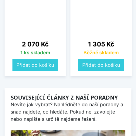
Cena
Cena
2 070 Kč
1 305 Kč
1 ks skladem
Běžně skladem
Přidat do košíku
Přidat do košíku
SOUVISEJÍCÍ ČLÁNKY Z NAŠÍ PORADNY
Nevíte jak vybrat? Nahlédněte do naší poradny a
snad najdete, co hledáte. Pokud ne, zavolejte
nebo napište a určitě najdeme řešení.