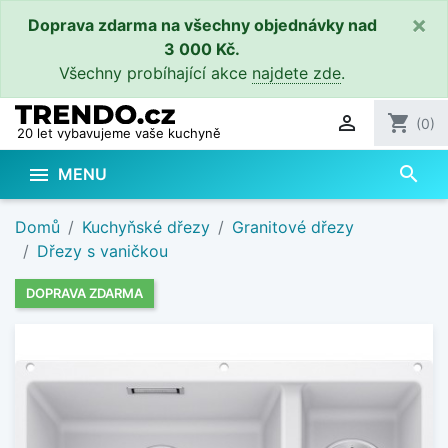
×
Doprava zdarma na všechny objednávky nad
3 000 Kč.
Všechny probíhající akce
najdete zde
.

shopping_cart
(0)
20 let vybavujeme vaše kuchyně
search

MENU
Domů
Kuchyňské dřezy
Granitové dřezy
Dřezy s vaničkou
DOPRAVA ZDARMA