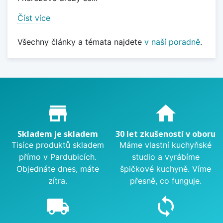
Číst více
Všechny články a témata najdete
v naší poradně
.
Proč nakupovat u nás?
store_mall_directory
home
Skladem je skladem
30 let zkušeností v oboru
Tisíce produktů skladem
Máme vlastní kuchyňské
přímo v Pardubicích.
studio a vyrábíme
Objednáte dnes, máte
špičkové kuchyně. Víme
zítra.
přesně, co funguje.
local_shipping
sync