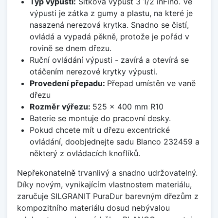
Typ výpusti:
Sítková výpusť 3 1/2 inFino. Ve
výpusti je zátka z gumy a plastu, na které je
nasazená nerezová krytka. Snadno se čistí,
ovládá a vypadá pěkně, protože je pořád v
rovině se dnem dřezu.
Ruční ovládání výpusti - zavírá a otevírá se
otáčením nerezové krytky výpusti.
Provedení přepadu:
Přepad umístěn ve vaně
dřezu
Rozměr výřezu:
525 x 400 mm R10
Baterie se montuje do pracovní desky.
Pokud chcete mít u dřezu excentrické
ovládání, doobjednejte sadu Blanco 232459 a
některý z ovládacích knoflíků.
Nepřekonatelně trvanlivý a snadno udržovatelný.
Díky novým, vynikajícím vlastnostem materiálu,
zaručuje SILGRANIT PuraDur barevným dřezům z
kompozitního materiálu dosud nebývalou