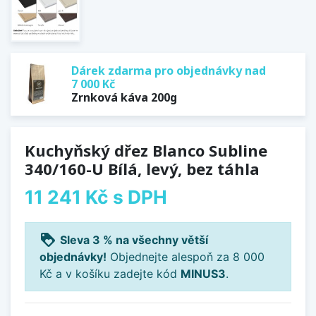
Dárek zdarma pro objednávky nad
7 000 Kč
Zrnková káva 200g
Kuchyňský dřez Blanco Subline
340/160-U Bílá, levý, bez táhla
11 241 Kč
s DPH
loyalty
Sleva 3 % na všechny větší
objednávky!
Objednejte alespoň za 8 000
Kč a v košíku zadejte kód
MINUS3
.