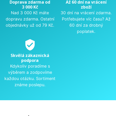
Doprava zdarma od
Až 60 dní na vrácení
3 000 Kč
zboží
Nad 3 000 Kč máte
30 dní na vrácení zdarma.
dopravu zdarma. Ostatní
Potřebujete víc času? Až
objednávky už od 79 Kč.
60 dní za drobný
poplatek.
verified_user
Skvělá zákaznická
podpora
Kdykoliv poradíme s
výběrem a zodpovíme
každou otázku. Sortiment
známe poslepu.