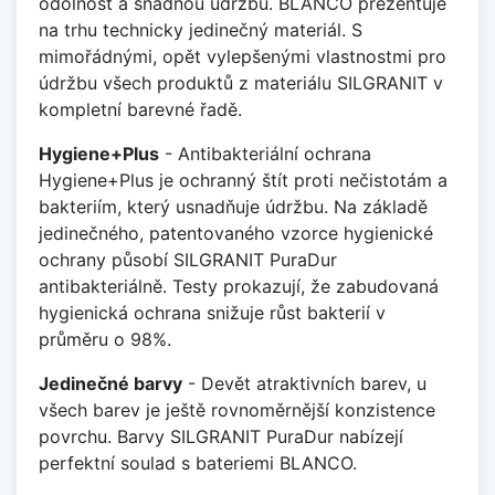
odolnost a snadnou údržbu. BLANCO prezentuje
na trhu technicky jedinečný materiál. S
mimořádnými, opět vylepšenými vlastnostmi pro
údržbu všech produktů z materiálu SILGRANIT v
kompletní barevné řadě.
Hygiene+Plus
- Antibakteriální ochrana
Hygiene+Plus je ochranný štít proti nečistotám a
bakteriím, který usnadňuje údržbu. Na základě
jedinečného, patentovaného vzorce hygienické
ochrany působí SILGRANIT PuraDur
antibakteriálně. Testy prokazují, že zabudovaná
hygienická ochrana snižuje růst bakterií v
průměru o 98%.
Jedinečné barvy
- Devět atraktivních barev, u
všech barev je ještě rovnoměrnější konzistence
povrchu. Barvy SILGRANIT PuraDur nabízejí
perfektní soulad s bateriemi BLANCO.