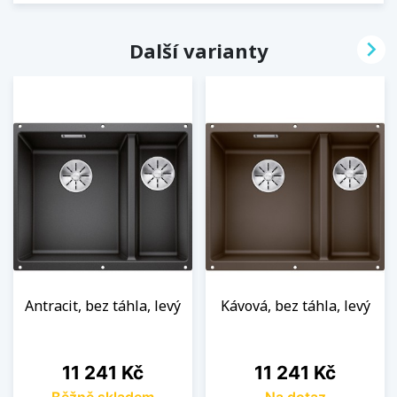

Další varianty
Antracit, bez táhla, levý
Kávová, bez táhla, levý
Cena
Cena
11 241 Kč
11 241 Kč
Běžně skladem
Na dotaz