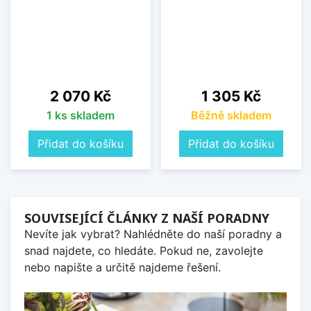
Cena
Cena
2 070 Kč
1 305 Kč
1 ks skladem
Běžně skladem
Přidat do košíku
Přidat do košíku
SOUVISEJÍCÍ ČLÁNKY Z NAŠÍ PORADNY
Nevíte jak vybrat? Nahlédněte do naší poradny a
snad najdete, co hledáte. Pokud ne, zavolejte
nebo napište a určitě najdeme řešení.