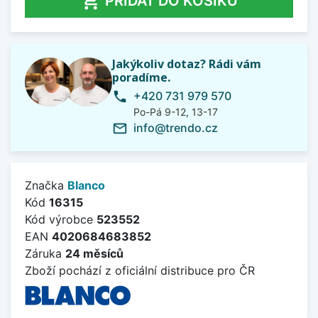

PŘIDAT DO KOŠÍKU
Jakýkoliv dotaz? Rádi vám
poradíme.
+420 731 979 570
phone
Po-Pá 9-12, 13-17
info@trendo.cz
mail_outline
Značka
Blanco
Kód
16315
Kód výrobce
523552
EAN
4020684683852
Záruka
24 měsíců
Zboží pochází z oficiální distribuce pro ČR