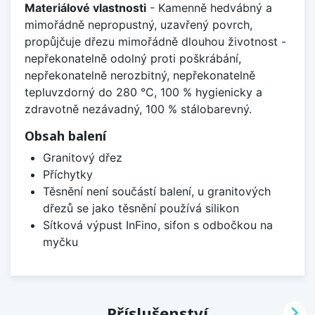
Materiálové vlastnosti
- Kamenně hedvábný a
mimořádně nepropustný, uzavřený povrch,
propůjčuje dřezu mimořádně dlouhou životnost -
nepřekonatelně odolný proti poškrábání,
nepřekonatelně nerozbitný, nepřekonatelně
tepluvzdorný do 280 °C, 100 % hygienicky a
zdravotně nezávadný, 100 % stálobarevný.
Obsah balení
Granitový dřez
Příchytky
Těsnění není součástí balení, u granitových
dřezů se jako těsnění používá silikon
Sítková výpust InFino, sifon s odbočkou na
myčku

Příslušenství