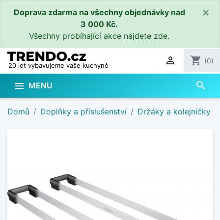
×
Doprava zdarma na všechny objednávky nad
3 000 Kč.
Všechny probíhající akce
najdete zde
.

shopping_cart
(0)
20 let vybavujeme vaše kuchyně
search

MENU
Domů
Doplňky a příslušenství
Držáky a kolejničky