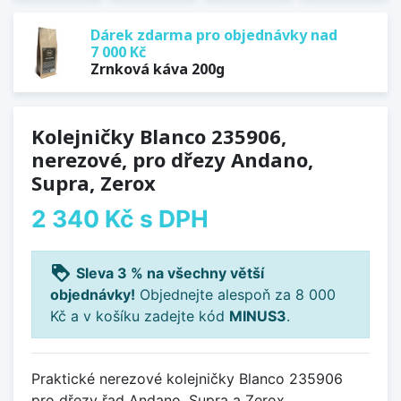
Dárek zdarma pro objednávky nad
7 000 Kč
Zrnková káva 200g
Kolejničky Blanco 235906,
nerezové, pro dřezy Andano,
Supra, Zerox
2 340 Kč
s DPH
loyalty
Sleva 3 % na všechny větší
objednávky!
Objednejte alespoň za 8 000
Kč a v košíku zadejte kód
MINUS3
.
Praktické nerezové kolejničky Blanco 235906
pro dřezy řad Andano, Supra a Zerox.