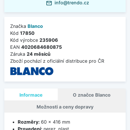
info@trendo.cz
mail_outline
Značka
Blanco
Kód
17850
Kód výrobce
235906
EAN
4020684680875
Záruka
24 měsíců
Zboží pochází z oficiální distribuce pro ČR
Informace
O značce Blanco
Možnosti a ceny dopravy
Rozměry:
60 x 416 mm
Provedení:
nerez, plast