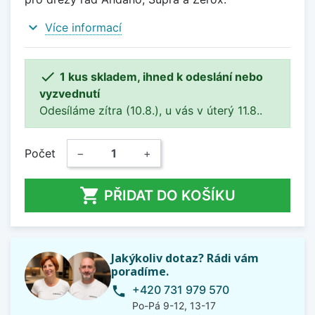
expand_more
Více informací

1 kus skladem, ihned k odeslání nebo
vyzvednutí
Odesíláme zítra (10.8.), u vás v úterý 11.8..
Počet
−
+

PŘIDAT DO KOŠÍKU
Jakýkoliv dotaz? Rádi vám
poradíme.
+420 731 979 570
phone
Po-Pá 9-12, 13-17