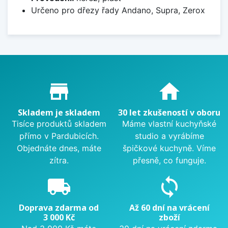
Určeno pro dřezy řady Andano, Supra, Zerox
Proč nakupovat u nás?
store_mall_directory
home
Skladem je skladem
30 let zkušeností v oboru
Tisíce produktů skladem
Máme vlastní kuchyňské
přímo v Pardubicích.
studio a vyrábíme
Objednáte dnes, máte
špičkové kuchyně. Víme
zítra.
přesně, co funguje.
local_shipping
sync
Doprava zdarma od
Až 60 dní na vrácení
3 000 Kč
zboží