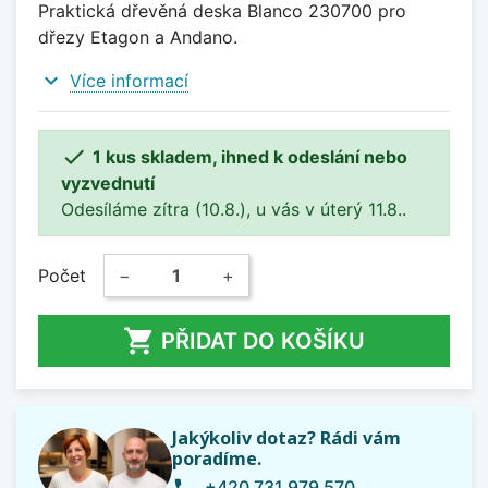
Praktická dřevěná deska Blanco 230700 pro
dřezy Etagon a Andano.
expand_more
Více informací

1 kus skladem, ihned k odeslání nebo
vyzvednutí
Odesíláme zítra (10.8.), u vás v úterý 11.8..
Počet
−
+

PŘIDAT DO KOŠÍKU
Jakýkoliv dotaz? Rádi vám
poradíme.
+420 731 979 570