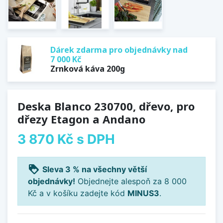
Dárek zdarma pro objednávky nad
7 000 Kč
Zrnková káva 200g
Deska Blanco 230700, dřevo, pro
dřezy Etagon a Andano
3 870 Kč
s DPH
loyalty
Sleva 3 % na všechny větší
objednávky!
Objednejte alespoň za 8 000
Kč a v košíku zadejte kód
MINUS3
.