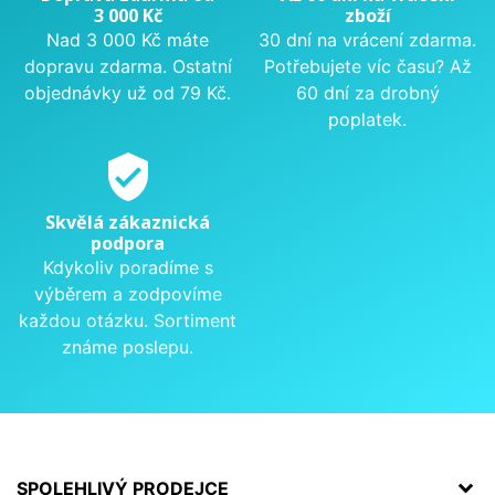
3 000 Kč
zboží
Nad 3 000 Kč máte
30 dní na vrácení zdarma.
dopravu zdarma. Ostatní
Potřebujete víc času? Až
objednávky už od 79 Kč.
60 dní za drobný
poplatek.
verified_user
Skvělá zákaznická
podpora
Kdykoliv poradíme s
výběrem a zodpovíme
každou otázku. Sortiment
známe poslepu.
SPOLEHLIVÝ PRODEJCE