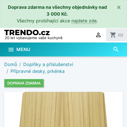
×
Doprava zdarma na všechny objednávky nad
3 000 Kč.
Všechny probíhající akce
najdete zde
.

shopping_cart
(0)
20 let vybavujeme vaše kuchyně
search

MENU
Domů
Doplňky a příslušenství
Přípravné desky, prkénka
DOPRAVA ZDARMA