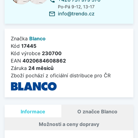
phone
Po-Pá 9-12, 13-17
info@trendo.cz
mail_outline
Značka
Blanco
Kód
17445
Kód výrobce
230700
EAN
4020684608862
Záruka
24 měsíců
Zboží pochází z oficiální distribuce pro ČR
Informace
O značce Blanco
Možnosti a ceny dopravy