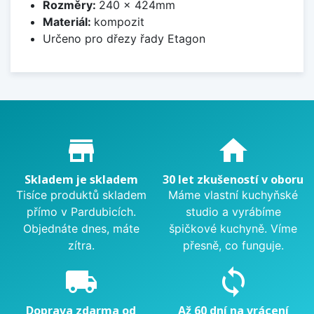
Rozměry:
240 x 424mm
Materiál:
kompozit
Určeno pro dřezy řady Etagon
Proč nakupovat u nás?
store_mall_directory
home
Skladem je skladem
30 let zkušeností v oboru
Tisíce produktů skladem
Máme vlastní kuchyňské
přímo v Pardubicích.
studio a vyrábíme
Objednáte dnes, máte
špičkové kuchyně. Víme
zítra.
přesně, co funguje.
local_shipping
sync
Doprava zdarma od
Až 60 dní na vrácení