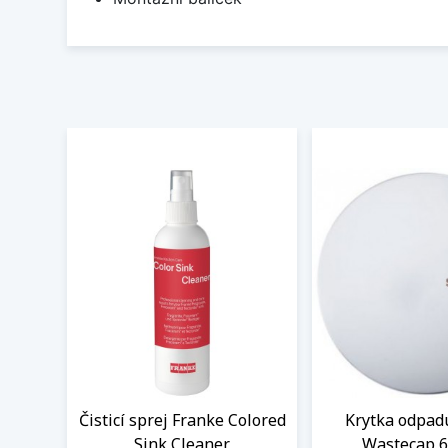
Čisticí sprej Franke Colored
Krytka odpad
Sink Cleaner
Wastecap 