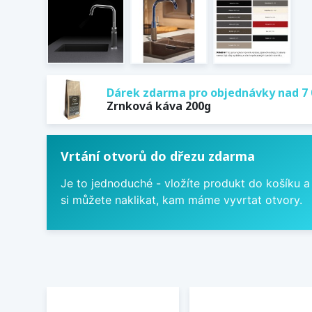
Dárek zdarma pro objednávky nad 7 
Zrnková káva 200g
Vrtání otvorů do dřezu zdarma
Je to jednoduché - vložíte produkt do košíku a
si můžete naklikat, kam máme vyvrtat otvory.