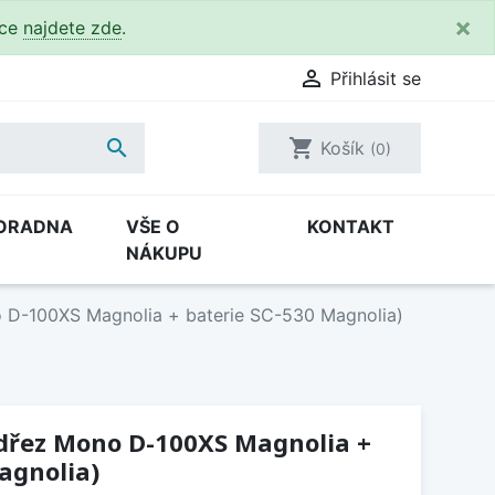
×
kce
najdete zde
.

Přihlásit se

shopping_cart
Košík
(0)
ORADNA
VŠE O
KONTAKT
NÁKUPU
 D-100XS Magnolia + baterie SC-530 Magnolia)
(dřez Mono D-100XS Magnolia +
agnolia)