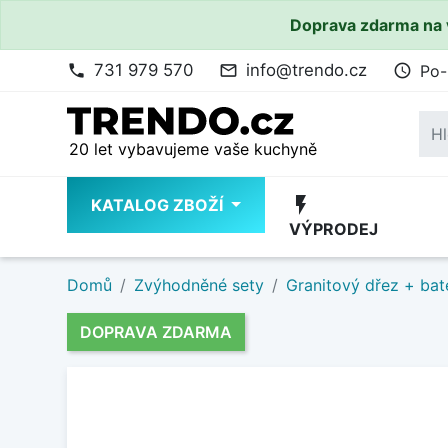
Doprava zdarma na 
731 979 570
info@trendo.cz
Po-
phone
mail_outline
access_time
20 let vybavujeme vaše kuchyně
flash_on
KATALOG ZBOŽÍ
VÝPRODEJ
Domů
Zvýhodněné sety
Granitový dřez + bat
DOPRAVA ZDARMA