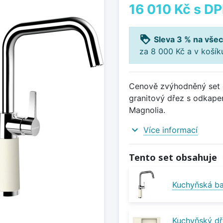
16 010 Kč
s D
loyalty
Sleva 3 % na všec
za 8 000 Kč a v koší
Cenově zvýhodněný set d
granitový dřez s odkap
Magnolia.
expand_more
Více informací
Tento set obsahuje
Kuchyňská ba
Kuchyňský d