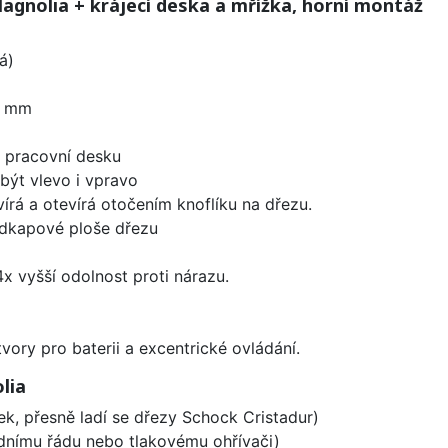
gnolia + krájecí deska a mřížka, horní montáž
á)
0 mm
d pracovní desku
být vlevo i vpravo
írá a otevírá otočením knoflíku na dřezu.
odkapové ploše dřezu
x vyšší odolnost proti nárazu.
vory pro baterii a excentrické ovládání.
lia
ek, přesně ladí se dřezy Schock Cristadur)
odnímu řádu nebo tlakovému ohřívači)