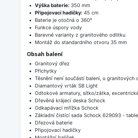
Výška baterie:
350 mm
Připojovací hadičky:
45 cm
Baterie je otočná o 360°
Funkce úspory vody
Barevné varianty z granitového odlitku
Montáž do standardního otvoru 35 mm
Obsah balení
Granitový dřez
Příchytky
Těsnění není součástí balení, u granitových 
Diamantový vrták SB Light
Odtokové armatury, sítko/zátka, excentrick
Dřevěná krájecí deska Schock
Odkapávací mřížka Schock
Základní čistící sada Schock 629093 - table
Dřezová baterie
Připojovací hadičky
Montážní balíček