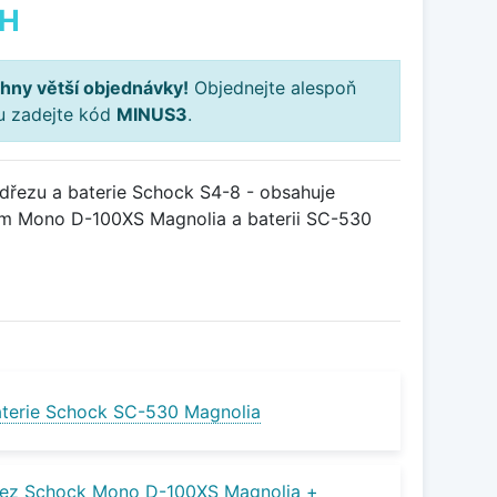
PH
hny větší objednávky!
Objednejte alespoň
ku zadejte kód
MINUS3
.
řezu a baterie Schock S4-8 - obsahuje
em Mono D-100XS Magnolia a baterii SC-530
terie Schock SC-530 Magnolia
řez Schock Mono D-100XS Magnolia +