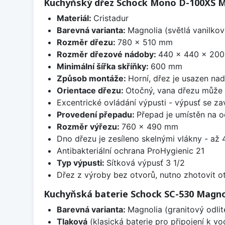
Kuchyňský dřez Schock Mono D-100XS Ma
Materiál:
Cristadur
Barevná varianta:
Magnolia (světlá vanilkov
Rozměr dřezu:
780 x 510 mm
Rozměr dřezové nádoby:
440 x 440 x 20
Minimální šířka skříňky:
600 mm
Způsob montáže:
Horní, dřez je usazen na
Orientace dřezu:
Otočný, vana dřezu může 
Excentrické ovládání výpusti - výpusť se zav
Provedení přepadu:
Přepad je umístěn na 
Rozměr výřezu:
760 x 490 mm
Dno dřezu je zesíleno skelnými vlákny - až 4
Antibakteriální ochrana ProHygienic 21
Typ výpusti:
Sítková výpusť 3 1/2
Dřez z výroby bez otvorů, nutno zhotovit ot
Kuchyňská baterie Schock SC-530 Magno
Barevná varianta:
Magnolia (granitový odlit
Tlaková
(klasická baterie pro připojení k v