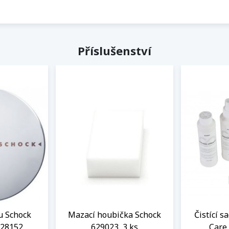
Příslušenství
u Schock
Mazací houbička Schock
Čistící s
628152
629023, 3 ks
Care