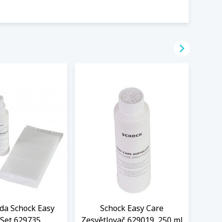

ada Schock Easy
Schock Easy Care
Filt
 Set 629735
Zesvětlovač 629019, 250 ml
S