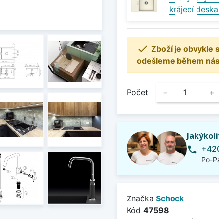
krájecí deska

Zboží je obvykle
odešleme během násle
Počet
−
+
Jakýkol
+420
phone
Po-Pá
Značka
Schock
Kód
47598