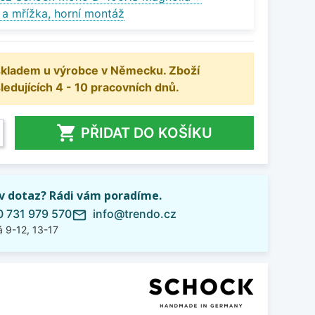
 a mřížka, horní montáž
 skladem u výrobce v Německu. Zboží
dujících 4 - 10 pracovních dnů.

PŘIDAT DO KOŠÍKU
iv dotaz? Rádi vám poradíme.
 731 979 570
info@trendo.cz
mail_outline
 9-12, 13-17