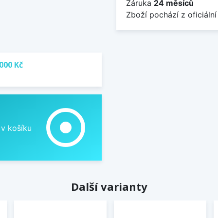
Záruka
24 měsíců
Zboží pochází z oficiální
000 Kč
adjust
 v košíku
Další varianty