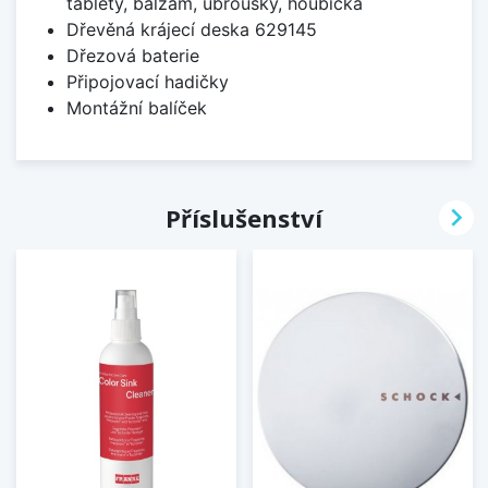
tablety, balzám, ubrousky, houbička
Dřevěná krájecí deska 629145
Dřezová baterie
Připojovací hadičky
Montážní balíček

Příslušenství