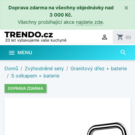
×
Doprava zdarma na všechny objednávky nad
3 000 Kč.
Všechny probíhající akce
najdete zde
.

shopping_cart
(0)
20 let vybavujeme vaše kuchyně
search

MENU
Domů
Zvýhodněné sety
Granitový dřez + baterie
S odkapem + baterie
DOPRAVA ZDARMA