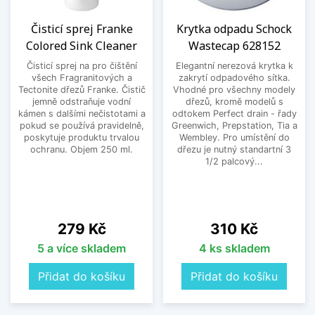
Čisticí sprej Franke
Krytka odpadu Schock
Colored Sink Cleaner
Wastecap 628152
Čisticí sprej na pro čištění
Elegantní nerezová krytka k
všech Fragranitových a
zakrytí odpadového sítka.
Tectonite dřezů Franke. Čistič
Vhodné pro všechny modely
jemně odstraňuje vodní
dřezů, kromě modelů s
kámen s dalšími nečistotami a
odtokem Perfect drain - řady
pokud se používá pravidelně,
Greenwich, Prepstation, Tia a
poskytuje produktu trvalou
Wembley. Pro umístění do
ochranu. Objem 250 ml.
dřezu je nutný standartní 3
1/2 palcový...
Cena
Cena
279 Kč
310 Kč
5 a více skladem
4 ks skladem
Přidat do košíku
Přidat do košíku