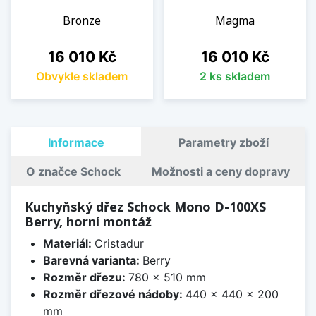
Bronze
Magma
Cena
Cena
16 010 Kč
16 010 Kč
Obvykle skladem
2 ks skladem
Informace
Parametry zboží
O značce Schock
Možnosti a ceny dopravy
Kuchyňský dřez Schock Mono D-100XS
Berry, horní montáž
Materiál:
Cristadur
Barevná varianta:
Berry
Rozměr dřezu:
780 x 510 mm
Rozměr dřezové nádoby:
440 x 440 x 200
mm