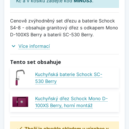
Kč a v košíku zadejte kód
MINUS3
.
Cenově zvýhodněný set dřezu a baterie Schock
S4-8 - obsahuje granitový dřez s odkapem Mono
D-100XS Berry a baterii SC-530 Berry.
expand_more
Více informací
Tento set obsahuje
Kuchyňská baterie Schock SC-
530 Berry
Kuchyňský dřez Schock Mono D-
100XS Berry, horní montáž

Zboží je obvykle skladem u výrobce v