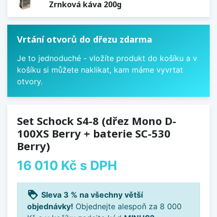
Zrnková káva 200g
Vrtání otvorů do dřezu zdarma
Je to jednoduché - vložíte produkt do košíku a v
košíku si můžete naklikat, kam máme vyvrtat
otvory.
Set Schock S4-8 (dřez Mono D-
100XS Berry + baterie SC-530
Berry)
16 010 Kč
s DPH
loyalty
Sleva 3 % na všechny větší
objednávky!
Objednejte alespoň za 8 000