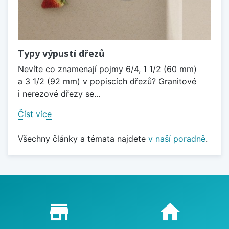
Typy výpustí dřezů
Nevíte co znamenají pojmy 6/4, 1 1/2 (60 mm)
a 3 1/2 (92 mm) v popiscích dřezů? Granitové
i nerezové dřezy se...
Číst více
Všechny články a témata najdete
v naší poradně
.
Proč nakupovat u nás?
store_mall_directory
home