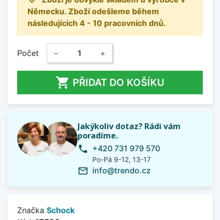
Německu. Zboží odešleme během
následujících 4 - 10 pracovních dnů.
Počet
−
+

PŘIDAT DO KOŠÍKU
Jakýkoliv dotaz? Rádi vám
poradíme.
+420 731 979 570
phone
Po-Pá 9-12, 13-17
info@trendo.cz
mail_outline
Značka
Schock