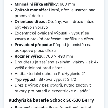
Minimální šířka skříňky:
600 mm
Způsob montáže:
Horní, dřez je usazen nad
pracovní desku
Orientace dřezu:
Otočný, vana dřezu může
být vlevo i vpravo
Excentrické ovládání výpusti - výpusť se
zavírá a otevírá otočením knoflíku na dřezu.
Provedení přepadu:
Přepad je umístěn na
odkapové ploše dřezu
Rozměr výřezu:
760 x 490 mm
Dno dřezu je zesíleno skelnými vlákny - až 4x
vyšší odolnost proti nárazu.
Antibakteriální ochrana ProHygienic 21
Typ výpusti:
Sítková výpusť 3 1/2
Dřez z výroby bez otvorů, nutno zhotovit
otvory pro baterii a excentrické ovládání.
Kuchyňská baterie Schock SC-530 Berry
Barevná varianta:
Berry (granitový odlitek,