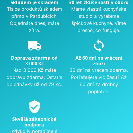
Skladem je skladem
30 let zkušeností v oboru
Tisíce produktů skladem
Máme vlastní kuchyňské
přímo v Pardubicích.
studio a vyrábíme
Objednáte dnes, máte
špičkové kuchyně. Víme
zítra.
přesně, co funguje.
local_shipping
sync
Doprava zdarma od
Až 60 dní na vrácení
3 000 Kč
zboží
Nad 3 000 Kč máte
30 dní na vrácení zdarma.
dopravu zdarma. Ostatní
Potřebujete víc času? Až
objednávky už od 79 Kč.
60 dní za drobný
poplatek.
verified_user
Skvělá zákaznická
podpora
Kdykoliv poradíme s