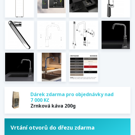
Dárek zdarma pro objednávky nad
7 000 Kč
Zrnková káva 200g
Vrtání otvorů do dřezu zdarma