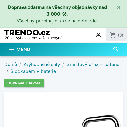
×
Doprava zdarma na všechny objednávky nad
3 000 Kč.
Všechny probíhající akce
najdete zde
.

shopping_cart
(0)
20 let vybavujeme vaše kuchyně
search

MENU
Domů
Zvýhodněné sety
Granitový dřez + baterie
S odkapem + baterie
DOPRAVA ZDARMA