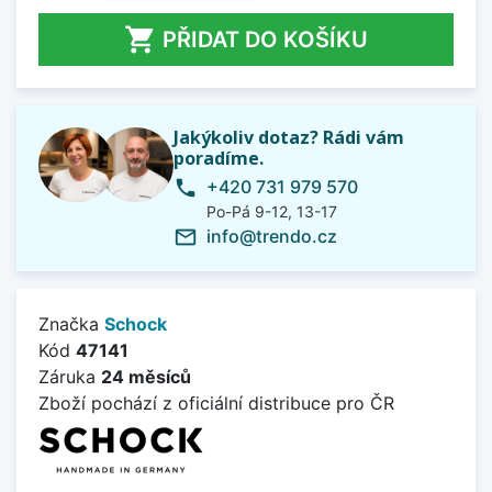

PŘIDAT DO KOŠÍKU
Jakýkoliv dotaz? Rádi vám
poradíme.
+420 731 979 570
phone
Po-Pá 9-12, 13-17
info@trendo.cz
mail_outline
Značka
Schock
Kód
47141
Záruka
24 měsíců
Zboží pochází z oficiální distribuce pro ČR