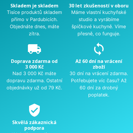
Skladem je skladem
30 let zkušeností v oboru
Tisíce produktů skladem
Máme vlastní kuchyňské
přímo v Pardubicích.
studio a vyrábíme
Objednáte dnes, máte
špičkové kuchyně. Víme
zítra.
přesně, co funguje.
local_shipping
sync
Doprava zdarma od
Až 60 dní na vrácení
3 000 Kč
zboží
Nad 3 000 Kč máte
30 dní na vrácení zdarma.
dopravu zdarma. Ostatní
Potřebujete víc času? Až
objednávky už od 79 Kč.
60 dní za drobný
poplatek.
verified_user
Skvělá zákaznická
podpora