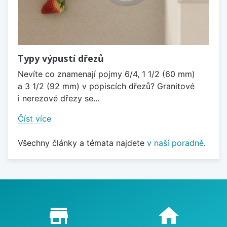
Typy výpustí dřezů
Nevíte co znamenají pojmy 6/4, 1 1/2 (60 mm)
a 3 1/2 (92 mm) v popiscích dřezů? Granitové
i nerezové dřezy se...
Číst více
Všechny články a témata najdete
v naší poradně
.
Proč nakupovat u nás?
store_mall_directory
home