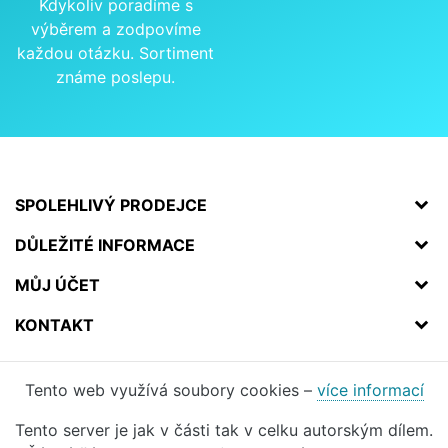
Kdykoliv poradíme s
výběrem a zodpovíme
každou otázku. Sortiment
známe poslepu.
SPOLEHLIVÝ PRODEJCE
DŮLEŽITÉ INFORMACE
MŮJ ÚČET
KONTAKT
Tento web využívá soubory cookies –
více informací
Tento server je jak v části tak v celku autorským dílem.