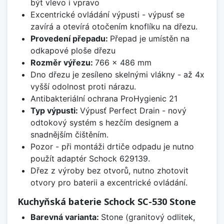
být vlevo i vpravo
Excentrické ovládání výpusti - výpusť se
zavírá a otevírá otočením knoflíku na dřezu.
Provedení přepadu:
Přepad je umístěn na
odkapové ploše dřezu
Rozměr výřezu:
766 x 486 mm
Dno dřezu je zesíleno skelnými vlákny - až 4x
vyšší odolnost proti nárazu.
Antibakteriální ochrana ProHygienic 21
Typ výpusti:
Výpusť Perfect Drain - nový
odtokový systém s hezčím designem a
snadnějším čištěním.
Pozor - při montáži drtiče odpadu je nutno
použít adaptér Schock 629139.
Dřez z výroby bez otvorů, nutno zhotovit
otvory pro baterii a excentrické ovládání.
Kuchyňská baterie Schock SC-530 Stone
Barevná varianta:
Stone (granitový odlitek,