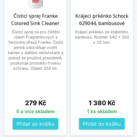
Čisticí sprej Franke
Krájecí prkénko Schock
Colored Sink Cleaner
629044, bambusové
Čisticí sprej na pro čištění
Krájecí prkénko ze stabilního
všech Fragranitových a
bambusu. Rozměr 540 x 300
Tectonite dřezů Franke. Čistič
x 25 mm.
jemně odstraňuje vodní
kámen s dalšími nečistotami a
pokud se používá pravidelně,
poskytuje produktu trvalou
ochranu. Objem 250 ml.
Cena
Cena
279 Kč
1 380 Kč
5 a více skladem
1 ks skladem
Přidat do košíku
Přidat do košíku