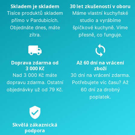
Skladem je skladem
30 let zkušeností v oboru
Tisíce produktů skladem
Máme vlastní kuchyňské
přímo v Pardubicích.
studio a vyrábíme
Objednáte dnes, máte
špičkové kuchyně. Víme
zítra.
přesně, co funguje.
local_shipping
sync
Doprava zdarma od
Až 60 dní na vrácení
3 000 Kč
zboží
Nad 3 000 Kč máte
30 dní na vrácení zdarma.
dopravu zdarma. Ostatní
Potřebujete víc času? Až
objednávky už od 79 Kč.
60 dní za drobný
poplatek.
verified_user
Skvělá zákaznická
podpora