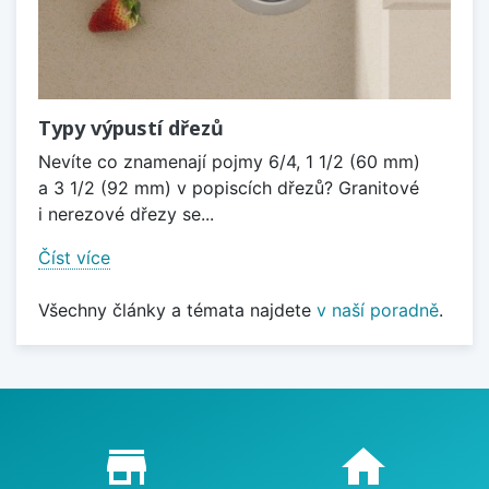
Typy výpustí dřezů
Nevíte co znamenají pojmy 6/4, 1 1/2 (60 mm)
a 3 1/2 (92 mm) v popiscích dřezů? Granitové
i nerezové dřezy se...
Číst více
Všechny články a témata najdete
v naší poradně
.
Proč nakupovat u nás?
store_mall_directory
home