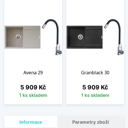
Avena 29
Granblack 30
Cena
Cena
5 909 Kč
5 909 Kč
1 ks skladem
1 ks skladem
Informace
Parametry zboží