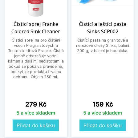
Čisticí sprej Franke
Čistící a leštící pasta
Colored Sink Cleaner
Sinks SCP002
Čisticí sprej na pro čištění
Čistící pasta na granitové a
všech Fragranitových a
nerezové dřezy Sinks, balení
Tectonite dřezů Franke. Čistič
200 g, v balení je houbička.
jemně odstraňuje vodní
kámen s dalšími nečistotami a
pokud se používá pravidelně,
poskytuje produktu trvalou
ochranu. Objem 250 ml.
Cena
Cena
279 Kč
159 Kč
5 a více skladem
5 a více skladem
Přidat do košíku
Přidat do košíku