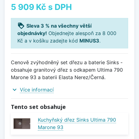
5 909 Kč
s DPH
loyalty
Sleva 3 % na všechny větší
objednávky!
Objednejte alespoň za 8 000
Kč a v košíku zadejte kód
MINUS3
.
Cenově zvýhodněný set dřezu a baterie Sinks -
obsahuje granitový dřez s odkapem Ultima 790
Marone 93 a baterii Elasta Nerez/Černá.
expand_more
Více informací
Tento set obsahuje
Kuchyňský dřez Sinks Ultima 790
Marone 93