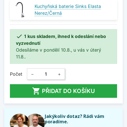
Kuchyňská baterie Sinks Elasta
Nerez/Černá

1 kus skladem, ihned k odeslání nebo
vyzvednutí
Odesíláme v pondělí 10.8., u vás v úterý
11.8..
Počet
−
+

PŘIDAT DO KOŠÍKU
Jakýkoliv dotaz? Rádi vám
poradíme.