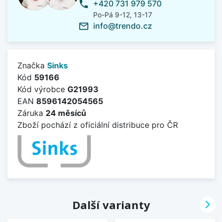
+420 731 979 570
phone
Po-Pá 9-12, 13-17
info@trendo.cz
mail_outline
Značka
Sinks
Kód
59166
Kód výrobce
G21993
EAN
8596142054565
Záruka
24 měsíců
Zboží pochází z oficiální distribuce pro ČR

Další varianty