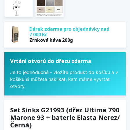
Dárek zdarma pro objednávky nad
7 000 Kč
Zrnková káva 200g
Vrtání otvorů do dřezu zdarma
Je to jednoduché - vložíte produkt do košíku a v
košíku si můžete naklikat, kam máme vyvrtat
otvory.
Set Sinks G21993 (dřez Ultima 790
Marone 93 + baterie Elasta Nerez/
Černá)