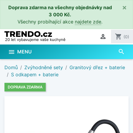
×
Doprava zdarma na všechny objednávky nad
3 000 Kč.
Všechny probíhající akce
najdete zde
.

shopping_cart
(0)
20 let vybavujeme vaše kuchyně
search

MENU
Domů
Zvýhodněné sety
Granitový dřez + baterie
S odkapem + baterie
DOPRAVA ZDARMA