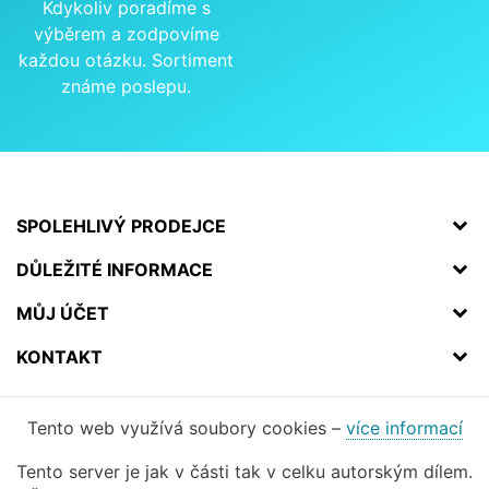
Kdykoliv poradíme s
výběrem a zodpovíme
každou otázku. Sortiment
známe poslepu.
SPOLEHLIVÝ PRODEJCE
DŮLEŽITÉ INFORMACE
MŮJ ÚČET
KONTAKT
Tento web využívá soubory cookies –
více informací
Tento server je jak v části tak v celku autorským dílem.