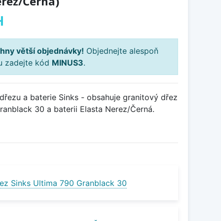
erez/Černá)
H
hny větší objednávky!
Objednejte alespoň
ku zadejte kód
MINUS3
.
řezu a baterie Sinks - obsahuje granitový dřez
anblack 30 a baterii Elasta Nerez/Černá.
ez Sinks Ultima 790 Granblack 30