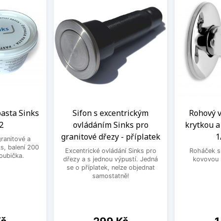
 pasta Sinks
Sifon s excentrickým
Rohový ve
2
ovládáním Sinks pro
krytkou 
granitové dřezy - příplatek
1
granitové a
s, balení 200
Excentrické ovládání Sinks pro
Roháček s 
houbička.
dřezy a s jednou výpustí. Jedná
kovovou 
se o příplatek, nelze objednat
samostatně!
Cena
C