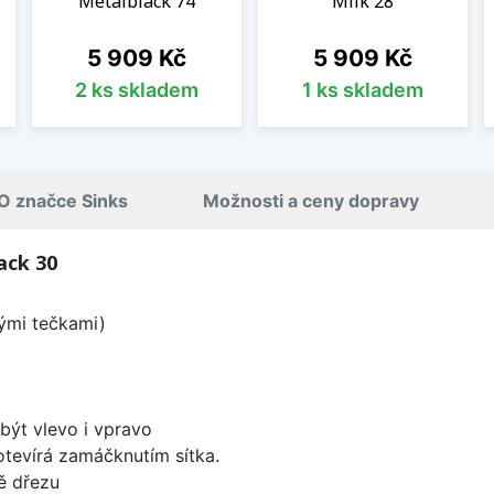
Metalblack 74
Milk 28
Cena
Cena
5 909 Kč
5 909 Kč
2 ks skladem
1 ks skladem
O značce Sinks
Možnosti a ceny dopravy
ack 30
lými tečkami)
být vlevo i vpravo
 otevírá zamáčknutím sítka.
ě dřezu