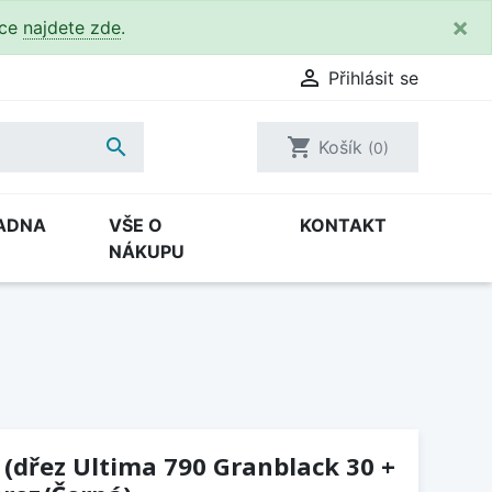
×
kce
najdete zde
.

Přihlásit se

shopping_cart
Košík
(0)
ADNA
VŠE O
KONTAKT
NÁKUPU
 (dřez Ultima 790 Granblack 30 +