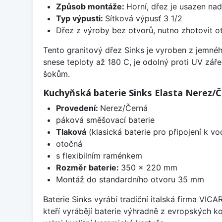
Způsob montáže:
Horní, dřez je usazen na
Typ výpusti:
Sítková výpusť 3 1/2
Dřez z výroby bez otvorů, nutno zhotovit ot
Tento granitový dřez Sinks je vyroben z jemné
snese teploty až 180 C, je odolný proti UV zář
šokům.
Kuchyňská baterie Sinks Elasta Nerez/
Provedení:
Nerez/Černá
páková směšovací baterie
Tlaková
(klasická baterie pro připojení k v
otočná
s flexibilním raménkem
Rozměr baterie:
350 x 220 mm
Montáž do standardního otvoru 35 mm
Baterie Sinks vyrábí tradiční italská firma VIC
kteří vyrábějí baterie výhradně z evropských k