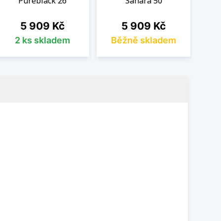
Pureblack 26
Sahara 50
Cena
Cena
5 909 Kč
5 909 Kč
2 ks skladem
Běžně skladem