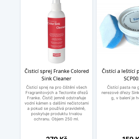
Čisticí sprej Franke Colored
Čistící a leštící
Sink Cleaner
SCP00
Čisticí sprej na pro čištění všech
Čistící pasta na 
Fragranitových a Tectonite dřezů
nerezové dřezy Sink
Franke. Čistič jemně odstraňuje
g, v balení je 
vodní kámen s dalšími nečistotami
a pokud se používá pravidelně,
poskytuje produktu trvalou
ochranu. Objem 250 ml.
Cena
Cena