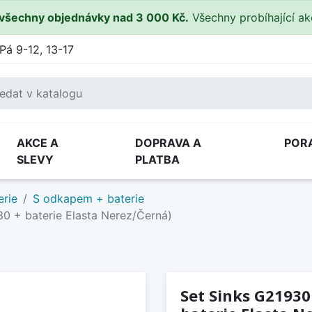
všechny objednávky nad 3 000 Kč.
Všechny probíhající a
Pá 9-12, 13-17
AKCE A
DOPRAVA A
POR
SLEVY
PLATBA
erie
S odkapem + baterie
0 + baterie Elasta Nerez/Černá)
Set Sinks G21930