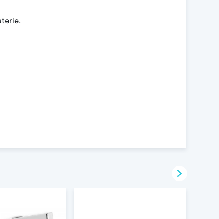
terie.
