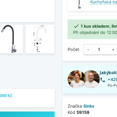
Kuchyňská ba

1 kus skladem, ih
Při objednání do 12:00
Počet
−
+
Jakýkol
+420
phone
Po-Pá
000 Kč
Značka
Sinks
Kód
59159