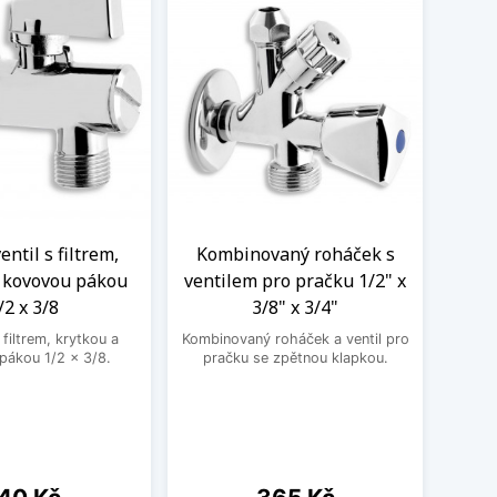
ntil s filtrem,
Kombinovaný roháček s
Nere
a kovovou pákou
ventilem pro pračku 1/2" x
M
/2 x 3/8
3/8" x 3/4"
Nere
jedno
filtrem, krytkou a
Kombinovaný roháček a ventil pro
druhé
pákou 1/2 x 3/8.
pračku se zpětnou klapkou.
ena
Cena