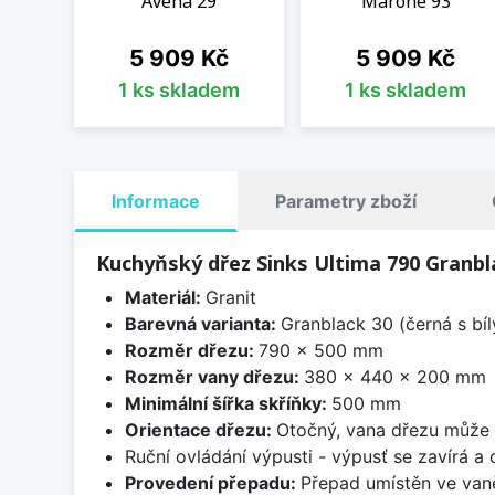
Avena 29
Marone 93
Cena
Cena
5 909 Kč
5 909 Kč
1 ks skladem
1 ks skladem
Informace
Parametry zboží
Kuchyňský dřez Sinks Ultima 790 Granbl
Materiál:
Granit
Barevná varianta:
Granblack 30 (černá s bí
Rozměr dřezu:
790 x 500 mm
Rozměr vany dřezu:
380 x 440 x 200 mm
Minimální šířka skříňky:
500 mm
Orientace dřezu:
Otočný, vana dřezu může 
Ruční ovládání výpusti - výpusť se zavírá a
Provedení přepadu:
Přepad umístěn ve van