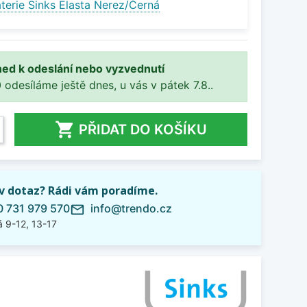
terie Sinks Elasta Nerez/Černá
ned k odeslání nebo vyzvednutí
 odesíláme ještě dnes, u vás v pátek 7.8..

PŘIDAT DO KOŠÍKU
iv dotaz? Rádi vám poradíme.
 731 979 570
info@trendo.cz
mail_outline
 9-12, 13-17