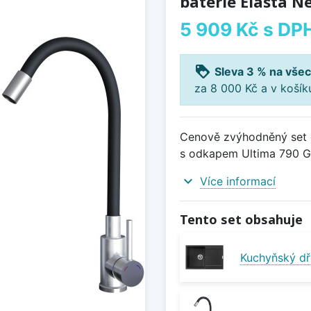
baterie Elasta N
5 909 Kč
s DP
loyalty
Sleva 3 % na všec
za 8 000 Kč a v koší
Cenově zvýhodněný set d
s odkapem Ultima 790 Gr
expand_more
Více informací
Tento set obsahuje
Kuchyňský dř