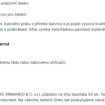
d pracovní desku
vor pro baterii.
ho žulového písku s příměsí barviva a je pojen vysoce kva
ení a poškrábání. Dřez vyniká mimořádnou pevností materiá
Černá
odnímu řádu nebo tlakovému ohřívači)
ARIO ARMANDO & C. s.r.l. působící na trhu bezmála 50 let. T
omponent. Na všechny baterie Sinks tak poskytujeme záruku 