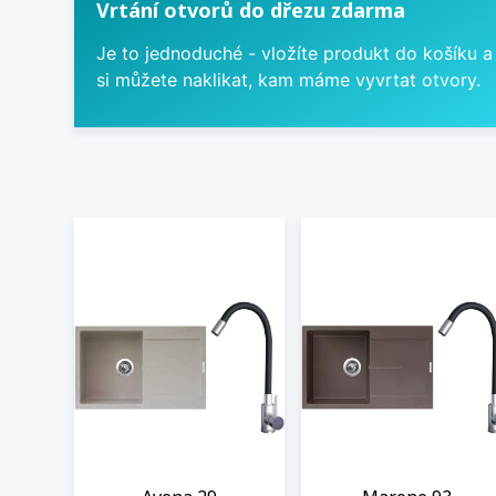
Vrtání otvorů do dřezu zdarma
Je to jednoduché - vložíte produkt do košíku a
si můžete naklikat, kam máme vyvrtat otvory.