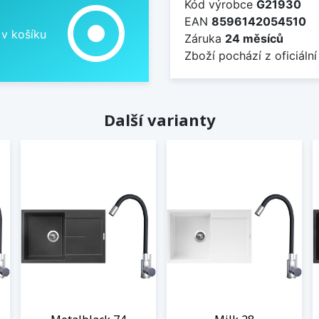
Kód výrobce
G21930
adjust
EAN
8596142054510
 v košíku
Záruka
24 měsíců
Zboží pochází z oficiální
Další varianty