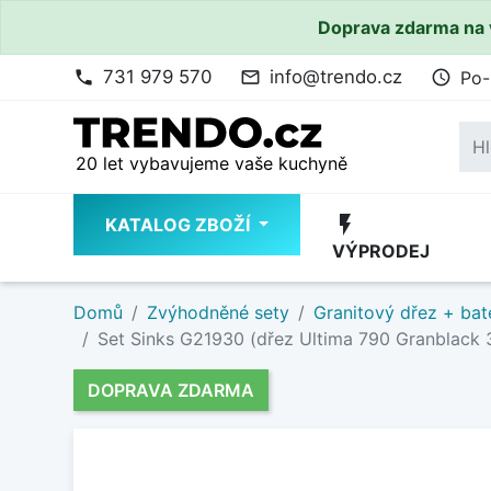
Doprava zdarma na 
731 979 570
info@trendo.cz
Po-
phone
mail_outline
access_time
20 let vybavujeme vaše kuchyně
flash_on
KATALOG ZBOŽÍ
VÝPRODEJ
Domů
Zvýhodněné sety
Granitový dřez + bat
Set Sinks G21930 (dřez Ultima 790 Granblack 3
DOPRAVA ZDARMA