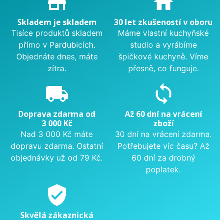
store_mall_directory
home
Skladem je skladem
30 let zkušeností v oboru
Tisíce produktů skladem
Máme vlastní kuchyňské
přímo v Pardubicích.
studio a vyrábíme
Objednáte dnes, máte
špičkové kuchyně. Víme
zítra.
přesně, co funguje.
local_shipping
sync
Doprava zdarma od
Až 60 dní na vrácení
3 000 Kč
zboží
Nad 3 000 Kč máte
30 dní na vrácení zdarma.
dopravu zdarma. Ostatní
Potřebujete víc času? Až
objednávky už od 79 Kč.
60 dní za drobný
poplatek.
verified_user
Skvělá zákaznická