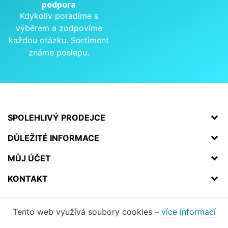
podpora
Kdykoliv poradíme s
výběrem a zodpovíme
každou otázku. Sortiment
známe poslepu.
SPOLEHLIVÝ PRODEJCE
DŮLEŽITÉ INFORMACE
MŮJ ÚČET
KONTAKT
Tento web využívá soubory cookies –
více informací