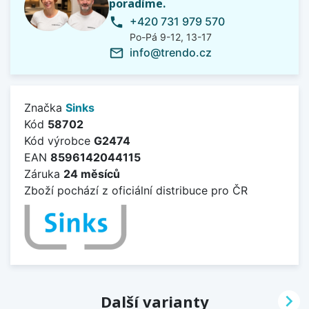
poradíme.
+420 731 979 570
phone
Po-Pá 9-12, 13-17
info@trendo.cz
mail_outline
Značka
Sinks
Kód
58702
Kód výrobce
G2474
EAN
8596142044115
Záruka
24 měsíců
Zboží pochází z oficiální distribuce pro ČR

Další varianty