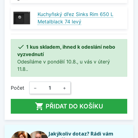
Kuchyňský dřez Sinks Rim 650 L
Metalblack 74 levý

1 kus skladem, ihned k odeslání nebo
vyzvednutí
Odesíláme v pondělí 10.8., u vás v úterý
11.8..
Počet
−
+

PŘIDAT DO KOŠÍKU
Jakýkoliv dotaz? Rádi vám