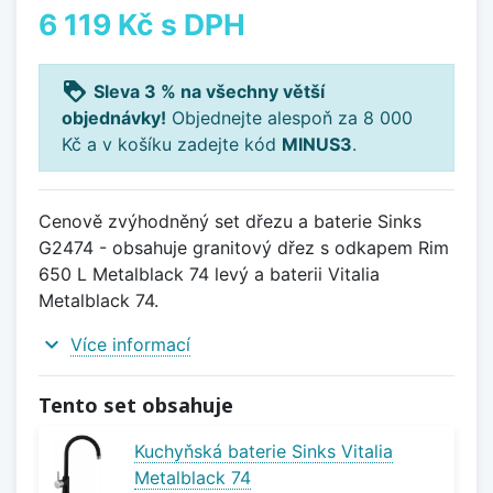
6 119 Kč
s DPH
loyalty
Sleva 3 % na všechny větší
objednávky!
Objednejte alespoň za 8 000
Kč a v košíku zadejte kód
MINUS3
.
Cenově zvýhodněný set dřezu a baterie Sinks
G2474 - obsahuje granitový dřez s odkapem Rim
650 L Metalblack 74 levý a baterii Vitalia
Metalblack 74.
expand_more
Více informací
Tento set obsahuje
Kuchyňská baterie Sinks Vitalia
Metalblack 74