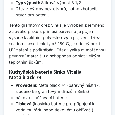
Typ výpusti:
Sítková výpusť 3 1/2
Dřez z výroby bez otvorů, nutno zhotovit
otvor pro baterii.
Tento granitový dřez Sinks je vyroben z jemného
žulového písku s příměsí barviva a je pojen
vysoce kvalitním polyesterovým pojivem. Dřez
snadno snese teploty až 180 C, je odolný proti
UV záření a poškrábání. Dřez vyniká mimořádnou
pevností materiálu a schopností odolat velkým
teplotním šokům.
Kuchyňská baterie Sinks Vitalia
Metalblack 74
Provedení:
Metalblack 74 (barevný nástřik,
sladěno ke granitovým dřezům Sinks)
páková směšovací baterie
Tlaková
(klasická baterie pro připojení k
vodnímu řádu nebo tlakovému ohřívači)