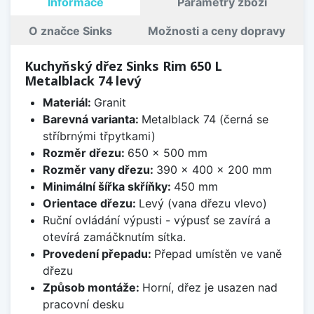
Informace
Parametry zboží
O značce Sinks
Možnosti a ceny dopravy
Kuchyňský dřez Sinks Rim 650 L
Metalblack 74 levý
Materiál:
Granit
Barevná varianta:
Metalblack 74 (černá se
stříbrnými třpytkami)
Rozměr dřezu:
650 x 500 mm
Rozměr vany dřezu:
390 x 400 x 200 mm
Minimální šířka skříňky:
450 mm
Orientace dřezu:
Levý (vana dřezu vlevo)
Ruční ovládání výpusti - výpusť se zavírá a
otevírá zamáčknutím sítka.
Provedení přepadu:
Přepad umístěn ve vaně
dřezu
Způsob montáže:
Horní, dřez je usazen nad
pracovní desku