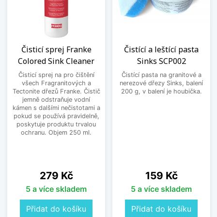
Čisticí sprej Franke
Čistící a leštící pasta
Colored Sink Cleaner
Sinks SCP002
Čisticí sprej na pro čištění
Čistící pasta na granitové a
všech Fragranitových a
nerezové dřezy Sinks, balení
Tectonite dřezů Franke. Čistič
200 g, v balení je houbička.
jemně odstraňuje vodní
kámen s dalšími nečistotami a
pokud se používá pravidelně,
poskytuje produktu trvalou
ochranu. Objem 250 ml.
Cena
Cena
279 Kč
159 Kč
5 a více skladem
5 a více skladem
Přidat do košíku
Přidat do košíku