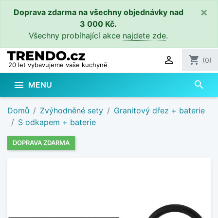
×
Doprava zdarma na všechny objednávky nad
3 000 Kč.
Všechny probíhající akce
najdete zde
.

shopping_cart
(0)
20 let vybavujeme vaše kuchyně
search

MENU
Domů
Zvýhodněné sety
Granitový dřez + baterie
S odkapem + baterie
DOPRAVA ZDARMA