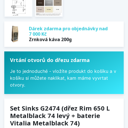
Dárek zdarma pro objednávky nad
7 000 Kč
Zrnková káva 200g
Vrtání otvorů do dřezu zdarma
Je to jednoduché - vložíte produkt do košíku a v
košíku si můžete naklikat, kam máme vyvrtat
otvory.
Set Sinks G2474 (dřez Rim 650 L
Metalblack 74 levý + baterie
Vitalia Metalblack 74)