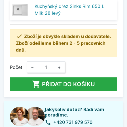
Kuchyňský dřez Sinks Rim 650 L
Milk 28 levý

Zboží je obvykle skladem u dodavatele.
Zboží odešleme během 2 - 5 pracovních
dnů.
Počet
−
+

PŘIDAT DO KOŠÍKU
Jakýkoliv dotaz? Rádi vám
poradíme.
+420 731 979 570
phone