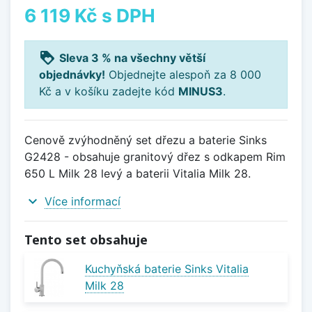
6 119 Kč
s DPH
loyalty
Sleva 3 % na všechny větší
objednávky!
Objednejte alespoň za 8 000
Kč a v košíku zadejte kód
MINUS3
.
Cenově zvýhodněný set dřezu a baterie Sinks
G2428 - obsahuje granitový dřez s odkapem Rim
650 L Milk 28 levý a baterii Vitalia Milk 28.
expand_more
Více informací
Tento set obsahuje
Kuchyňská baterie Sinks Vitalia
Milk 28