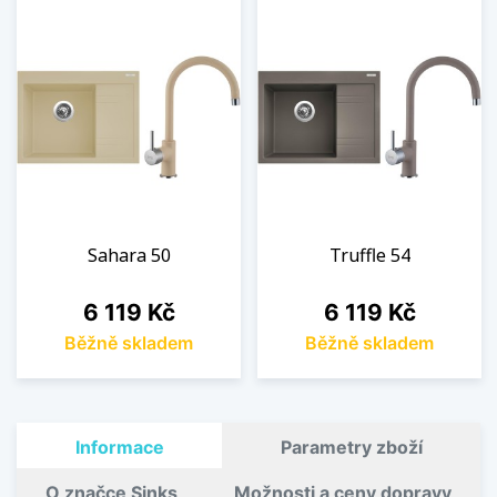
Sahara 50
Truffle 54
Cena
Cena
6 119 Kč
6 119 Kč
Běžně skladem
Běžně skladem
Informace
Parametry zboží
O značce Sinks
Možnosti a ceny dopravy