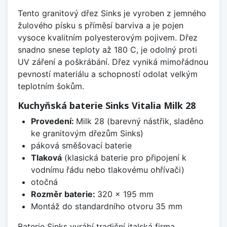
Tento granitový dřez Sinks je vyroben z jemného
žulového písku s příměsí barviva a je pojen
vysoce kvalitním polyesterovým pojivem. Dřez
snadno snese teploty až 180 C, je odolný proti
UV záření a poškrábání. Dřez vyniká mimořádnou
pevností materiálu a schopností odolat velkým
teplotním šokům.
Kuchyňská baterie Sinks Vitalia Milk 28
Provedení:
Milk 28 (barevný nástřik, sladěno
ke granitovým dřezům Sinks)
páková směšovací baterie
Tlaková
(klasická baterie pro připojení k
vodnímu řádu nebo tlakovému ohřívači)
otočná
Rozměr baterie:
320 x 195 mm
Montáž do standardního otvoru 35 mm
Baterie Sinks vyrábí tradiční italská firma