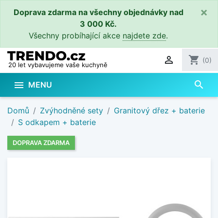
×
Doprava zdarma na všechny objednávky nad
3 000 Kč.
Všechny probíhající akce
najdete zde
.

shopping_cart
(0)
20 let vybavujeme vaše kuchyně
search

MENU
Domů
Zvýhodněné sety
Granitový dřez + baterie
S odkapem + baterie
DOPRAVA ZDARMA