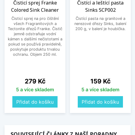
Čisticí sprej Franke
Čistící a leštící pasta
Colored Sink Cleaner
Sinks SCP002
Čisticí sprej na pro čištění
Čistící pasta na granitové a
všech Fragranitových a
nerezové dřezy Sinks, balení
Tectonite dřezů Franke. Čistič
200 g, v balení je houbička.
jemně odstraňuje vodní
kámen s dalšími nečistotami a
pokud se používá pravidelně,
poskytuje produktu trvalou
ochranu. Objem 250 ml.
Cena
Cena
279 Kč
159 Kč
5 a více skladem
5 a více skladem
Přidat do košíku
Přidat do košíku
SOUVISEJÍCÍ ČLÁNKY Z NAŠÍ PORADNY