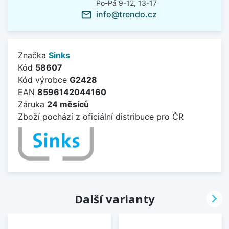
Po-Pá 9-12, 13-17
info@trendo.cz
mail_outline
Značka
Sinks
Kód
58607
Kód výrobce
G2428
EAN
8596142044160
Záruka
24 měsíců
Zboží pochází z oficiální distribuce pro ČR

Další varianty