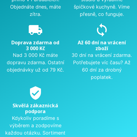
Objednáte dnes, máte
špičkové kuchyně. Víme
zítra.
přesně, co funguje.
local_shipping
sync
Doprava zdarma od
Až 60 dní na vrácení
3 000 Kč
zboží
Nad 3 000 Kč máte
30 dní na vrácení zdarma.
dopravu zdarma. Ostatní
Potřebujete víc času? Až
objednávky už od 79 Kč.
60 dní za drobný
poplatek.
verified_user
Skvělá zákaznická
podpora
Kdykoliv poradíme s
výběrem a zodpovíme
každou otázku. Sortiment