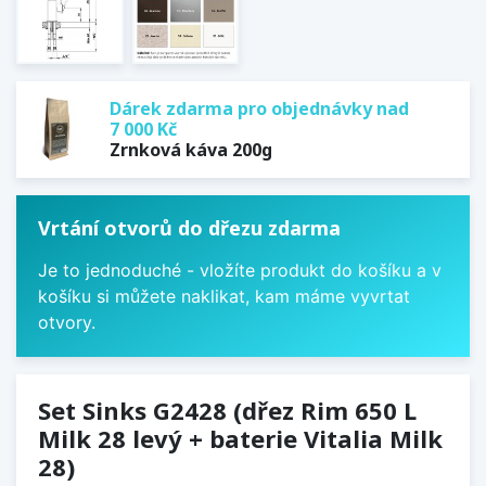
Dárek zdarma pro objednávky nad
7 000 Kč
Zrnková káva 200g
Vrtání otvorů do dřezu zdarma
Je to jednoduché - vložíte produkt do košíku a v
košíku si můžete naklikat, kam máme vyvrtat
otvory.
Set Sinks G2428 (dřez Rim 650 L
Milk 28 levý + baterie Vitalia Milk
28)