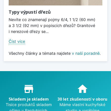
Typy výpustí dřezů
Nevíte co znamenají pojmy 6/4, 1 1/2 (60 mm)
a 3 1/2 (92 mm) v popiscích dřezů? Granitové
i nerezové dřezy se...
Číst více
Všechny články a témata najdete
v naší poradně
.
Proč nakupovat u nás?
store_mall_directory
home
Skladem je skladem
30 let zkušeností v oboru
Tisíce produktů skladem
Máme vlastní kuchyňské
přímo v Pardubicích.
studio a vyrábíme