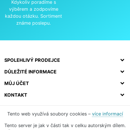
Kdykoliv poradíme s
výběrem a zodpovíme
každou otázku. Sortiment
známe poslepu.
SPOLEHLIVÝ PRODEJCE
DŮLEŽITÉ INFORMACE
MŮJ ÚČET
KONTAKT
Tento web využívá soubory cookies –
více informací
Tento server je jak v části tak v celku autorským dílem.