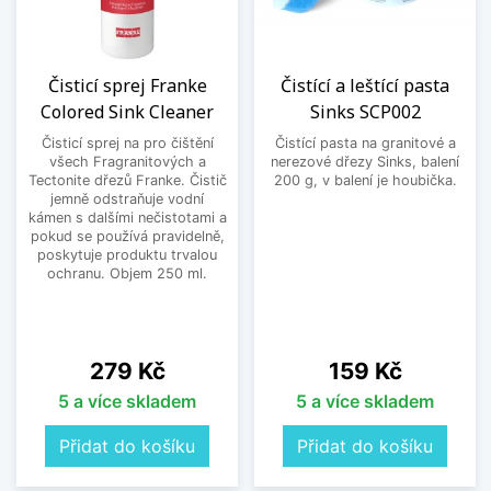
Čisticí sprej Franke
Čistící a leštící pasta
Colored Sink Cleaner
Sinks SCP002
Čisticí sprej na pro čištění
Čistící pasta na granitové a
všech Fragranitových a
nerezové dřezy Sinks, balení
Tectonite dřezů Franke. Čistič
200 g, v balení je houbička.
jemně odstraňuje vodní
kámen s dalšími nečistotami a
pokud se používá pravidelně,
poskytuje produktu trvalou
ochranu. Objem 250 ml.
Cena
Cena
279 Kč
159 Kč
5 a více skladem
5 a více skladem
Přidat do košíku
Přidat do košíku