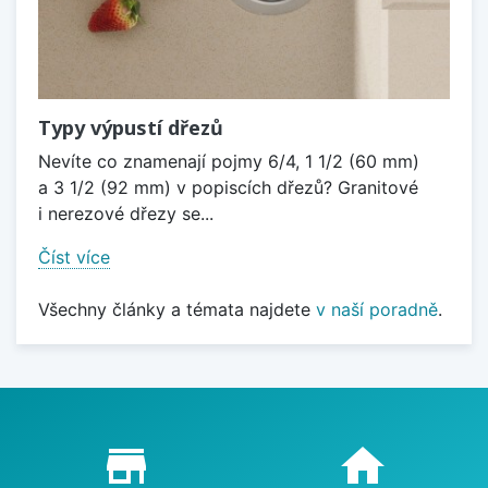
Typy výpustí dřezů
Nevíte co znamenají pojmy 6/4, 1 1/2 (60 mm)
a 3 1/2 (92 mm) v popiscích dřezů? Granitové
i nerezové dřezy se...
Číst více
Všechny články a témata najdete
v naší poradně
.
Proč nakupovat u nás?
store_mall_directory
home