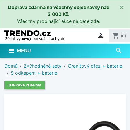
×
Doprava zdarma na všechny objednávky nad
3 000 Kč.
Všechny probíhající akce
najdete zde
.

shopping_cart
(0)
20 let vybavujeme vaše kuchyně
search

MENU
Domů
Zvýhodněné sety
Granitový dřez + baterie
S odkapem + baterie
DOPRAVA ZDARMA