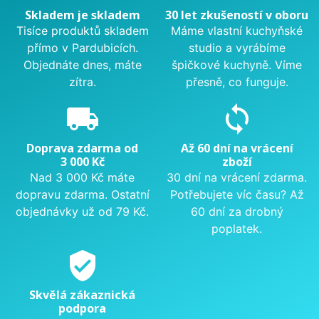
Skladem je skladem
30 let zkušeností v oboru
Tisíce produktů skladem
Máme vlastní kuchyňské
přímo v Pardubicích.
studio a vyrábíme
Objednáte dnes, máte
špičkové kuchyně. Víme
zítra.
přesně, co funguje.
local_shipping
sync
Doprava zdarma od
Až 60 dní na vrácení
3 000 Kč
zboží
Nad 3 000 Kč máte
30 dní na vrácení zdarma.
dopravu zdarma. Ostatní
Potřebujete víc času? Až
objednávky už od 79 Kč.
60 dní za drobný
poplatek.
verified_user
Skvělá zákaznická
podpora