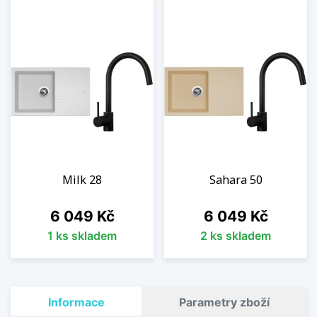
Milk 28
Sahara 50
Cena
Cena
6 049 Kč
6 049 Kč
1 ks skladem
2 ks skladem
Informace
Parametry zboží