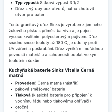
Typ výpusti:
Sítková výpusť 3 1/2
Dřez z výroby bez otvorů, nutno zhotovit
otvor pro baterii.
Tento granitový dřez Sinks je vyroben z jemného
žulového písku s příměsí barviva a je pojen
vysoce kvalitním polyesterovým pojivem. Dřez
snadno snese teploty až 180 C, je odolný proti
UV záření a poškrábání. Dřez vyniká mimořádnou
pevností materiálu a schopností odolat velkým
teplotním šokům.
Kuchyňská baterie Sinks Vitalia Černá
matná
Provedení:
Černá matná (nástřik)
páková směšovací baterie
Tlaková
(klasická baterie pro připojení k
vodnímu řádu nebo tlakovému ohřívači)
otočná