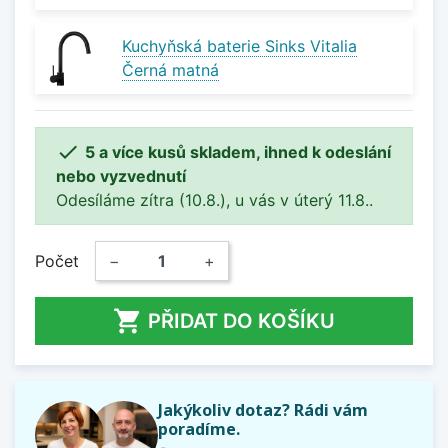
Kuchyňská baterie Sinks Vitalia
Černá matná

5 a více kusů skladem, ihned k odeslání
nebo vyzvednutí
Odesíláme zítra (10.8.), u vás v úterý 11.8..
Počet
−
+

PŘIDAT DO KOŠÍKU
Jakýkoliv dotaz? Rádi vám
poradíme.