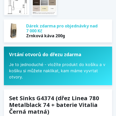
Dárek zdarma pro objednávky nad
7 000 Kč
Zrnková káva 200g
Vrtání otvorů do dřezu zdarma
Je to jednoduché - vložíte produkt do košíku a v
košíku si můžete naklikat, kam máme vyvrtat
otvory.
Set Sinks G4374 (dřez Linea 780
Metalblack 74 + baterie Vitalia
Černá matná)