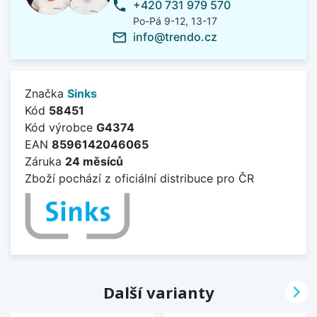
+420 731 979 570
phone
Po-Pá 9-12, 13-17
info@trendo.cz
mail_outline
Značka
Sinks
Kód
58451
Kód výrobce
G4374
EAN
8596142046065
Záruka
24 měsíců
Zboží pochází z oficiální distribuce pro ČR

Další varianty