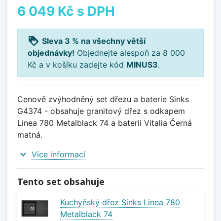
6 049 Kč
s DPH
loyalty
Sleva 3 % na všechny větší
objednávky!
Objednejte alespoň za 8 000
Kč a v košíku zadejte kód
MINUS3
.
Cenově zvýhodněný set dřezu a baterie Sinks
G4374 - obsahuje granitový dřez s odkapem
Linea 780 Metalblack 74 a baterii Vitalia Černá
matná.
expand_more
Více informací
Tento set obsahuje
Kuchyňský dřez Sinks Linea 780
Metalblack 74