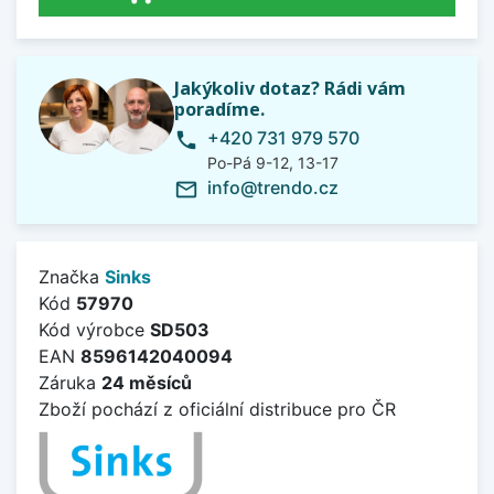
Jakýkoliv dotaz? Rádi vám
poradíme.
+420 731 979 570
phone
Po-Pá 9-12, 13-17
info@trendo.cz
mail_outline
Značka
Sinks
Kód
57970
Kód výrobce
SD503
EAN
8596142040094
Záruka
24 měsíců
Zboží pochází z oficiální distribuce pro ČR