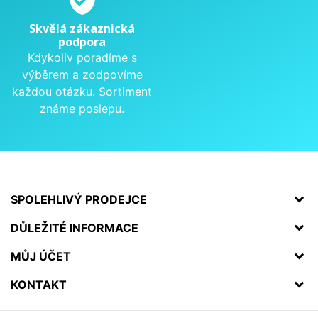
Skvělá zákaznická
podpora
Kdykoliv poradíme s
výběrem a zodpovíme
každou otázku. Sortiment
známe poslepu.
SPOLEHLIVÝ PRODEJCE
DŮLEŽITÉ INFORMACE
MŮJ ÚČET
KONTAKT