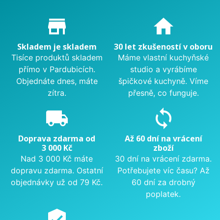
Proč nakupovat u nás?
store_mall_directory
home
Skladem je skladem
30 let zkušeností v oboru
Tisíce produktů skladem
Máme vlastní kuchyňské
přímo v Pardubicích.
studio a vyrábíme
Objednáte dnes, máte
špičkové kuchyně. Víme
zítra.
přesně, co funguje.
local_shipping
sync
Doprava zdarma od
Až 60 dní na vrácení
3 000 Kč
zboží
Nad 3 000 Kč máte
30 dní na vrácení zdarma.
dopravu zdarma. Ostatní
Potřebujete víc času? Až
objednávky už od 79 Kč.
60 dní za drobný
poplatek.
verified_user