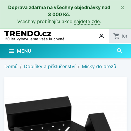
×
Doprava zdarma na všechny objednávky nad
3 000 Kč.
Všechny probíhající akce
najdete zde
.

shopping_cart
(0)
20 let vybavujeme vaše kuchyně
search

MENU
Domů
Doplňky a příslušenství
Misky do dřezů