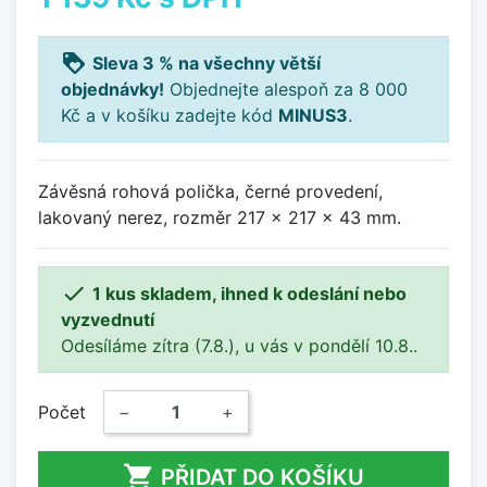
loyalty
Sleva 3 % na všechny větší
objednávky!
Objednejte alespoň za 8 000
Kč a v košíku zadejte kód
MINUS3
.
Závěsná rohová polička, černé provedení,
lakovaný nerez, rozměr 217 x 217 x 43 mm.

1 kus skladem, ihned k odeslání nebo
vyzvednutí
Odesíláme zítra (7.8.), u vás v pondělí 10.8..
Počet
−
+

PŘIDAT DO KOŠÍKU