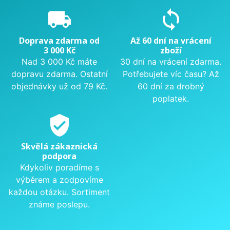
local_shipping
sync
Doprava zdarma od
Až 60 dní na vrácení
3 000 Kč
zboží
Nad 3 000 Kč máte
30 dní na vrácení zdarma.
dopravu zdarma. Ostatní
Potřebujete víc času? Až
objednávky už od 79 Kč.
60 dní za drobný
poplatek.
verified_user
Skvělá zákaznická
podpora
Kdykoliv poradíme s
výběrem a zodpovíme
každou otázku. Sortiment
známe poslepu.