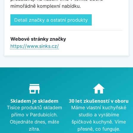
mimořádně komplexní nabídku.
Detail značky a ostatní produkty
Webové stránky značky
https://www.sinks.cz/
Proč nakupovat u nás?
store_mall_directory
home
Skladem je skladem
30 let zkušeností v oboru
Tisíce produktů skladem
Máme vlastní kuchyňské
přímo v Pardubicích.
studio a vyrábíme
Objednáte dnes, máte
špičkové kuchyně. Víme
zítra.
přesně, co funguje.