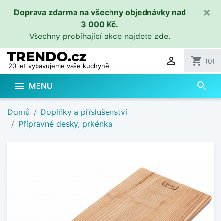
×
Doprava zdarma na všechny objednávky nad
3 000 Kč.
Všechny probíhající akce
najdete zde
.

shopping_cart
(0)
20 let vybavujeme vaše kuchyně
search

MENU
Domů
Doplňky a příslušenství
Přípravné desky, prkénka