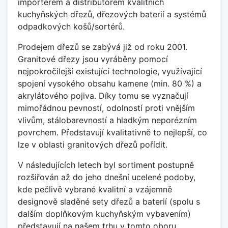
importérem a distributorem kvalitních
kuchyňských dřezů, dřezových baterií a systémů
odpadkových košů/sortérů.
Prodejem dřezů se zabývá již od roku 2001.
Granitové dřezy jsou vyráběny pomocí
nejpokročilejší existující technologie, využívající
spojení vysokého obsahu kamene (min. 80 %) a
akrylátového pojiva. Díky tomu se vyznačují
mimořádnou pevností, odolností proti vnějším
vlivům, stálobarevností a hladkým neporézním
povrchem. Představují kvalitativně to nejlepší, co
lze v oblasti granitových dřezů pořídit.
V následujících letech byl sortiment postupně
rozšiřován až do jeho dnešní ucelené podoby,
kde pečlivě vybrané kvalitní a vzájemně
designově sladěné sety dřezů a baterií (spolu s
dalším doplňkovým kuchyňským vybavením)
představují na našem trhu v tomto oboru