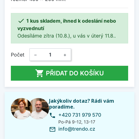

1 kus skladem, ihned k odeslání nebo
vyzvednutí
Odesíláme zítra (10.8.), u vás v úterý 11.8..
Počet
−
+

PŘIDAT DO KOŠÍKU
Jakýkoliv dotaz? Rádi vám
poradíme.
+420 731 979 570
phone
Po-Pá 9-12, 13-17
info@trendo.cz
mail_outline