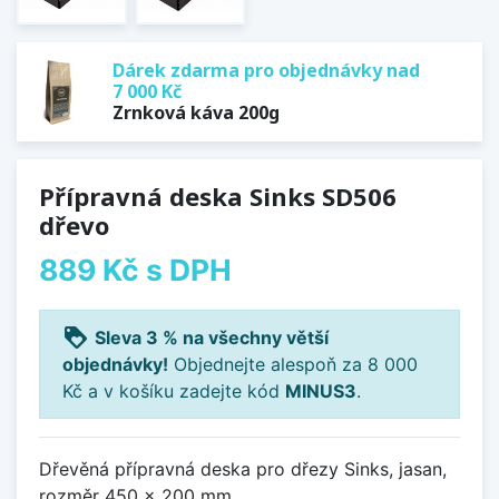
Dárek zdarma pro objednávky nad
7 000 Kč
Zrnková káva 200g
Přípravná deska Sinks SD506
dřevo
889 Kč
s DPH
loyalty
Sleva 3 % na všechny větší
objednávky!
Objednejte alespoň za 8 000
Kč a v košíku zadejte kód
MINUS3
.
Dřevěná přípravná deska pro dřezy Sinks, jasan,
rozměr 450 x 200 mm.