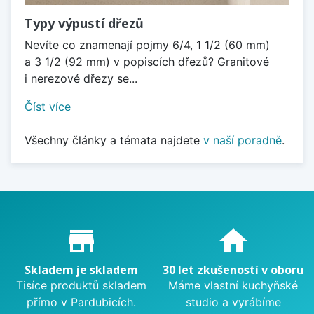
Typy výpustí dřezů
Nevíte co znamenají pojmy 6/4, 1 1/2 (60 mm)
a 3 1/2 (92 mm) v popiscích dřezů? Granitové
i nerezové dřezy se...
Číst více
Všechny články a témata najdete
v naší poradně
.
Proč nakupovat u nás?
store_mall_directory
home
Skladem je skladem
30 let zkušeností v oboru
Tisíce produktů skladem
Máme vlastní kuchyňské
přímo v Pardubicích.
studio a vyrábíme