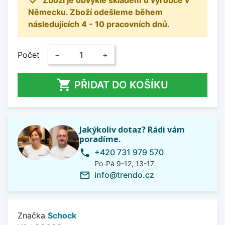

Zboží je obvykle skladem u výrobce v
Německu. Zboží odešleme během
následujících 4 - 10 pracovních dnů.
Počet
−
+

PŘIDAT DO KOŠÍKU
Jakýkoliv dotaz? Rádi vám
poradíme.
+420 731 979 570
phone
Po-Pá 9-12, 13-17
info@trendo.cz
mail_outline
Značka
Schock