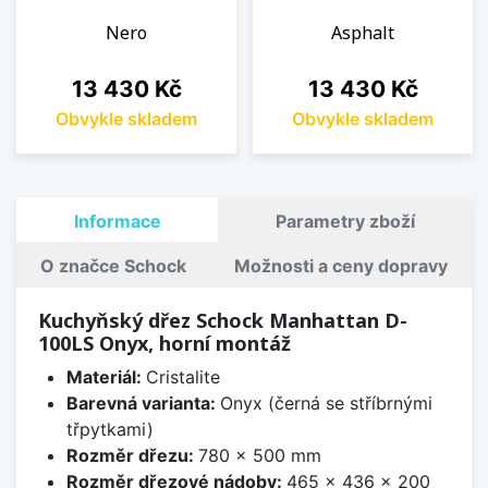
Nero
Asphalt
Cena
Cena
13 430 Kč
13 430 Kč
Obvykle skladem
Obvykle skladem
Informace
Parametry zboží
O značce Schock
Možnosti a ceny dopravy
Kuchyňský dřez Schock Manhattan D-
100LS Onyx, horní montáž
Materiál:
Cristalite
Barevná varianta:
Onyx (černá se stříbrnými
třpytkami)
Rozměr dřezu:
780 x 500 mm
Rozměr dřezové nádoby:
465 x 436 x 200