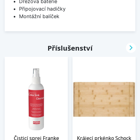
Dřezová baterie
Připojovací hadičky
Montážní balíček

Příslušenství
Čisticí sprej Franke
Krájecí prkénko Schock