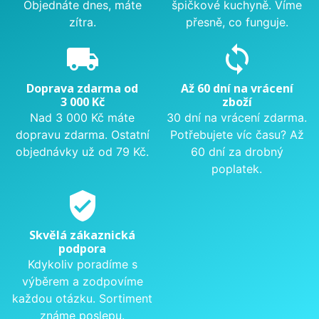
Objednáte dnes, máte
špičkové kuchyně. Víme
zítra.
přesně, co funguje.
local_shipping
sync
Doprava zdarma od
Až 60 dní na vrácení
3 000 Kč
zboží
Nad 3 000 Kč máte
30 dní na vrácení zdarma.
dopravu zdarma. Ostatní
Potřebujete víc času? Až
objednávky už od 79 Kč.
60 dní za drobný
poplatek.
verified_user
Skvělá zákaznická
podpora
Kdykoliv poradíme s
výběrem a zodpovíme
každou otázku. Sortiment
známe poslepu.