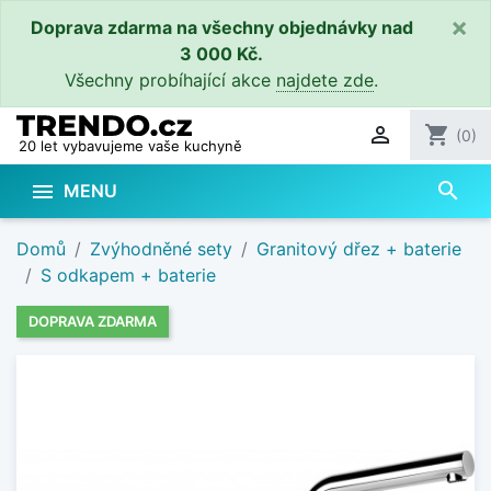
×
Doprava zdarma na všechny objednávky nad
3 000 Kč.
Všechny probíhající akce
najdete zde
.

shopping_cart
(0)
20 let vybavujeme vaše kuchyně
search

MENU
Domů
Zvýhodněné sety
Granitový dřez + baterie
S odkapem + baterie
DOPRAVA ZDARMA