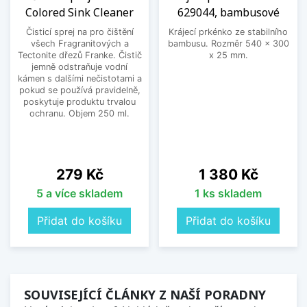
Colored Sink Cleaner
629044, bambusové
Čisticí sprej na pro čištění
Krájecí prkénko ze stabilního
všech Fragranitových a
bambusu. Rozměr 540 x 300
Tectonite dřezů Franke. Čistič
x 25 mm.
jemně odstraňuje vodní
kámen s dalšími nečistotami a
pokud se používá pravidelně,
poskytuje produktu trvalou
ochranu. Objem 250 ml.
Cena
Cena
279 Kč
1 380 Kč
5 a více skladem
1 ks skladem
Přidat do košíku
Přidat do košíku
SOUVISEJÍCÍ ČLÁNKY Z NAŠÍ PORADNY