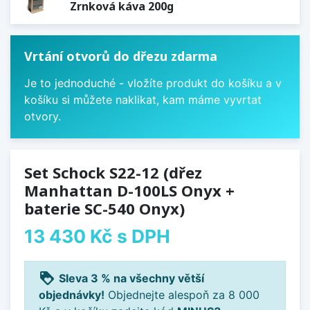
Zrnková káva 200g
Vrtání otvorů do dřezu zdarma
Je to jednoduché - vložíte produkt do košíku a v
košíku si můžete naklikat, kam máme vyvrtat
otvory.
Set Schock S22-12 (dřez
Manhattan D-100LS Onyx +
baterie SC-540 Onyx)
13 430 Kč
s DPH
loyalty
Sleva 3 % na všechny větší
objednávky!
Objednejte alespoň za 8 000