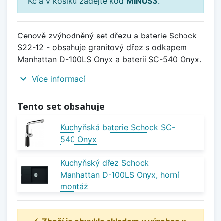
Kč a v košíku zadejte kód
MINUS3
.
Cenově zvýhodněný set dřezu a baterie Schock
S22-12 - obsahuje granitový dřez s odkapem
Manhattan D-100LS Onyx a baterii SC-540 Onyx.
expand_more
Více informací
Tento set obsahuje
Kuchyňská baterie Schock SC-
540 Onyx
Kuchyňský dřez Schock
Manhattan D-100LS Onyx, horní
montáž