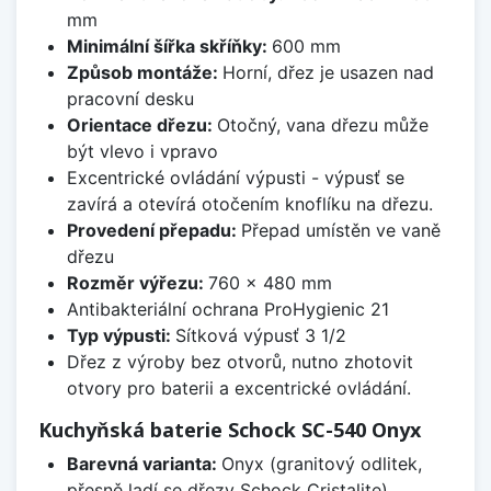
mm
Minimální šířka skříňky:
600 mm
Způsob montáže:
Horní, dřez je usazen nad
pracovní desku
Orientace dřezu:
Otočný, vana dřezu může
být vlevo i vpravo
Excentrické ovládání výpusti - výpusť se
zavírá a otevírá otočením knoflíku na dřezu.
Provedení přepadu:
Přepad umístěn ve vaně
dřezu
Rozměr výřezu:
760 x 480 mm
Antibakteriální ochrana ProHygienic 21
Typ výpusti:
Sítková výpusť 3 1/2
Dřez z výroby bez otvorů, nutno zhotovit
otvory pro baterii a excentrické ovládání.
Kuchyňská baterie Schock SC-540 Onyx
Barevná varianta:
Onyx (granitový odlitek,
přesně ladí se dřezy Schock Cristalite)